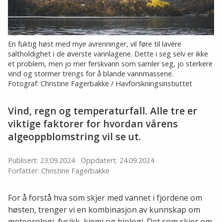
En fuktig høst med mye avrenninger, vil føre til lavere
saltholdighet i de øverste vannlagene. Dette i seg selv er ikke
et problem, men jo mer ferskvann som samler seg, jo sterkere
vind og stormer trengs for å blande vannmassene.
Fotograf: Christine Fagerbakke / Havforskningsinstiuttet
Vind, regn og temperaturfall. Alle tre er
viktige faktorer for hvordan vårens
algeoppblomstring vil se ut.
Publisert: 23.09.2024
Oppdatert: 24.09.2024
Forfatter: Christine Fagerbakke
For å forstå hva som skjer med vannet i fjordene om
høsten, trenger vi en kombinasjon av kunnskap om
meteorologi, fysikk, kjemi og biologi. Det som skjer om