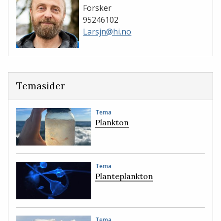
Forsker
95246102
Larsjn@hi.no
Temasider
Tema
Plankton
Tema
Planteplankton
Tema