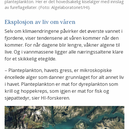
planteplankton. Her er det hovedsakelig kiselalger med innslag
av fureflagellater. (Foto: Algelaboratoriet/HI).
Eksplosjon av liv om våren
Selv om klimaendringene påvirker det øverste vannet i
fjordene, viser tendensene at våren kommer når den
kommer. For når dagene blir lengre, våkner algene til
live. Og i vannmassene ligger alle næringssaltene klare
for et skikkelig etegilde.
– Planteplankton, havets gress, er mikroskopiske
éncellede alger som danner grunnlaget for alt annet liv
i havet. Planteplankton er mat for dyreplankton som
krill og hoppekreps, som igjen er mat for fisk og
sjøpattedyr, sier HI-forskeren.