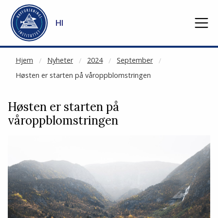
NOT CACHED
Gå til hovedinnhold
HI
Hjem
Nyheter
2024
September
Høsten er starten på våroppblomstringen
Høsten er starten på
våroppblomstringen