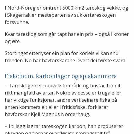
I Nord-Noreg er omtrent 5000 km2 tareskog vekke, og
i Skagerrak er mesteparten av sukkertareskogen
forsvunne.
Kvar tareskog som går tapt har ein pris – også i kroner
og øre.
Stortinget etterlyser ein plan for korleis vi kan snu
trenden. No har havforskarane levert dei første svara.
Fiskeheim, karbonlager og spiskammers
– Tareskogen er oppvekstområde og bustad for eit
rikt mangfald av artar. Nokre av desse er truga eller
har viktige funksjonar, andre vert seinare fiska på
anten kommersielt eller i fritidsfiske, forklarar
havforskar Kjell Magnus Norderhaug.
– I tillegg lagrar tareskogen karbon, han produserer
oksygen og fjernar overflødige næringssalt frå