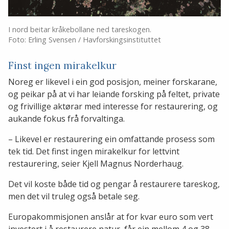
I nord beitar kråkebollane ned tareskogen.
Foto: Erling Svensen / Havforskingsinstituttet
Finst ingen mirakelkur
Noreg er likevel i ein god posisjon, meiner forskarane,
og peikar på at vi har leiande forsking på feltet, private
og frivillige aktørar med interesse for restaurering, og
aukande fokus frå forvaltinga.
– Likevel er restaurering ein omfattande prosess som
tek tid. Det finst ingen mirakelkur for lettvint
restaurering, seier Kjell Magnus Norderhaug.
Det vil koste både tid og pengar å restaurere tareskog,
men det vil truleg også betale seg.
Europakommisjonen anslår at for kvar euro som vert
investert i å restaurere natur, får ein mellom 4 og 38