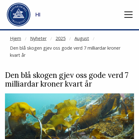
NOT CACHED
Gå til hovedinnhold
HI
Hjem
Nyheter
2025
August
Den blå skogen gjev oss gode verd 7 milliardar kroner
kvart år
Den blå skogen gjev oss gode verd 7
milliardar kroner kvart år