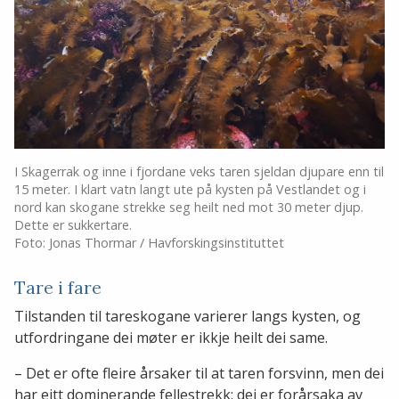
I Skagerrak og inne i fjordane veks taren sjeldan djupare enn til
15 meter. I klart vatn langt ute på kysten på Vestlandet og i
nord kan skogane strekke seg heilt ned mot 30 meter djup.
Dette er sukkertare.​​​​​
​​​Foto: Jonas Thormar / Havforskingsinstituttet
Tare i fare
Tilstanden til tareskogane varierer langs kysten, og
utfordringane dei møter er ikkje heilt dei same.
– Det er ofte fleire årsaker til at taren forsvinn, men dei
har eitt dominerande fellestrekk: dei er forårsaka av