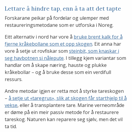
Lettare å hindre tap, enn å ta att det tapte
Forskarane peikar på fordelar og ulemper med
restaureringsmetodane som er utforska i Noreg.
Eitt alternativ i nord har vore å
bruke brent kalk for å
fjerne kråkebollane som et opp skogen
. Eit anna har
vore å setje ut rovfiskar som
steinbit, som knaskar i
seg havbotnen si nålepute
. I tillegg kjem variantar som
handlar om å skape næring, hauste og plukke
kråkebollar – og å bruke desse som ein verdifull
ressurs.
Andre metodar igjen er retta mot å styrke tareskogen
–
å setje ut «taregrus», slik at skogen får starthjelp til å
vekse
, eller å transplantere tare. Marine verneområde
er døme på ein meir passiv metode for å restaurere
tareskog. Naturen kan reparere seg sjølv, men det vil
ta tid.