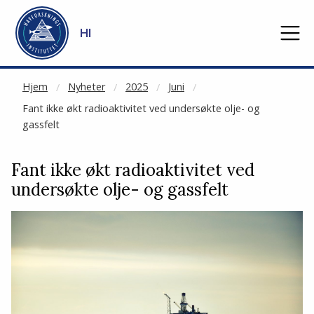
NOT CACHED
Gå til hovedinnhold
HI
Hjem
Nyheter
2025
Juni
Fant ikke økt radioaktivitet ved undersøkte olje- og
gassfelt
Fant ikke økt radioaktivitet ved
undersøkte olje- og gassfelt