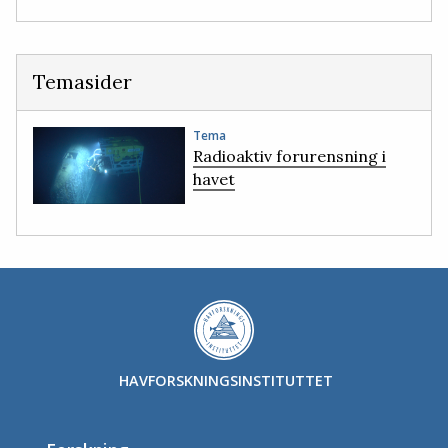
Temasider
Tema
Radioaktiv forurensning i
havet
HAVFORSKNINGSINSTITUTTET