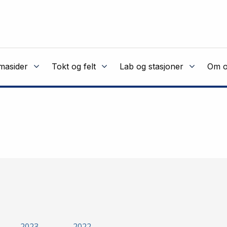
masider
Tokt og felt
Lab og stasjoner
Om o
2023
2022