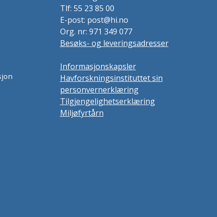
Tlf: 55 23 85 00
E-post: post@hi.no
Org. nr: 971 349 077
Besøks- og leveringsadresser
Informasjonskapsler
sjon
Havforskningsinstituttet sin
personvernerklæring
Tilgjengelighetserklæring
Miljøfyrtårn