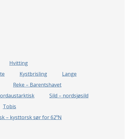
Hvitting
te
Kystbrisling
Lange
Reke – Barentshavet
nordaustarktisk
Sild – nordsjøsild
Tobis
sk – kysttorsk sør for 62ºN