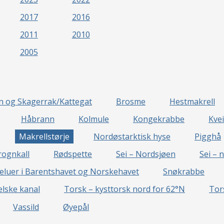
2017
2016
2011
2010
2005
en og Skagerrak/Kattegat
Brosme
Hestmakrell
Håbrann
Kolmule
Kongekrabbe
Kvei
Makrellstørje
Nordøstarktisk hyse
Pigghå
rognkall
Rødspette
Sei – Nordsjøen
Sei – 
eluer i Barentshavet og Norskehavet
Snøkrabbe
lske kanal
Torsk – kysttorsk nord for 62°N
Tor
Vassild
Øyepål