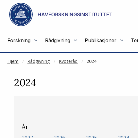
NOT CACHED
Gå til hovedinnhold
HAVFORSKNINGSINSTITUTTET
Forskning
Rådgivning
Publikasjoner
Te
Hjem
Rådgivning
Kvoteråd
2024
2024
År
2027
2026
2025
2024