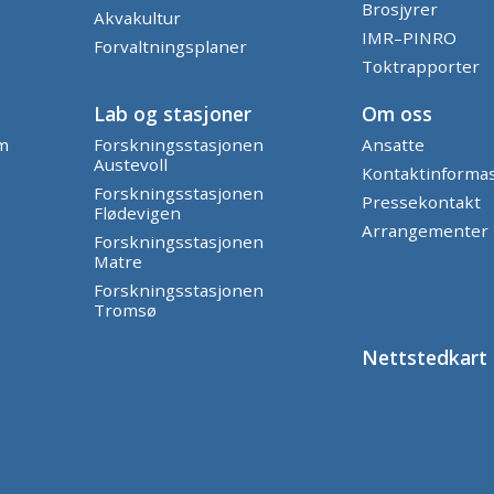
Brosjyrer
Akvakultur
IMR–PINRO
Forvaltningsplaner
Toktrapporter
Lab og stasjoner
Om oss
am
Forskningsstasjonen
Ansatte
Austevoll
Kontaktinforma
Forskningsstasjonen
Pressekontakt
Flødevigen
Arrangementer
Forskningsstasjonen
Matre
Forskningsstasjonen
Tromsø
Nettstedkart