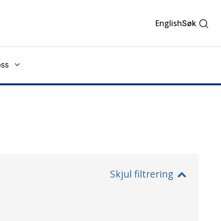
English
Søk
ss
Skjul filtrering