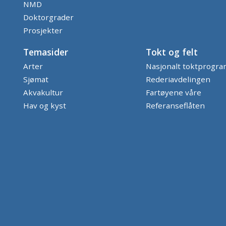
NMD
Doktorgrader
Prosjekter
Temasider
Tokt og felt
Arter
Nasjonalt toktprogr
Sjømat
Rederiavdelingen
Akvakultur
Fartøyene våre
Hav og kyst
Referanseflåten