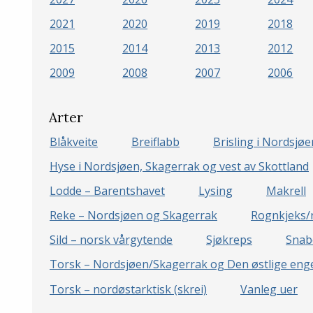
2021
2020
2019
2018
2015
2014
2013
2012
2009
2008
2007
2006
Arter
Blåkveite
Breiflabb
Brisling i Nordsjø
Hyse i Nordsjøen, Skagerrak og vest av Skottland
Lodde – Barentshavet
Lysing
Makrell
Reke – Nordsjøen og Skagerrak
Rognkjeks/
Sild – norsk vårgytende
Sjøkreps
Snab
Torsk – Nordsjøen/Skagerrak og Den østlige enge
Torsk – nordøstarktisk (skrei)
Vanleg uer