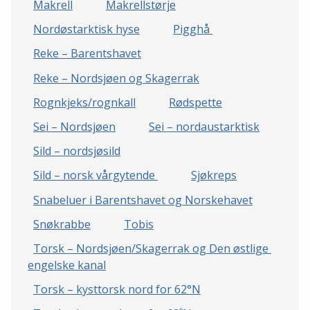
Makrell
Makrellstørje
Nordøstarktisk hyse
Pigghå 
Reke – Barentshavet
Reke – Nordsjøen og Skagerrak
Rognkjeks/rognkall
Rødspette
Sei – Nordsjøen
Sei – nordaustarktisk
Sild – nordsjøsild
Sild – norsk vårgytende 
Sjøkreps
Snabeluer i Barentshavet og Norskehavet
Snøkrabbe
Tobis
Torsk – Nordsjøen/Skagerrak og Den østlige 
engelske kanal
Torsk – kysttorsk nord for 62°N