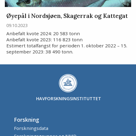
Øyepål i Nordsjøen, Skagerrak og Kattegat
09.10.2023
Anbefalt kvote 2024: 20 583 tonn
Anbefalt kvote 2023: 116 823 tonn
Estimert totalfangst for perioden 1. oktober 2022 – 15.
september 2023: 38 490 tonn.
HAVFORSKNINGSINSTITUTTET
Forskning
Forskningsdata