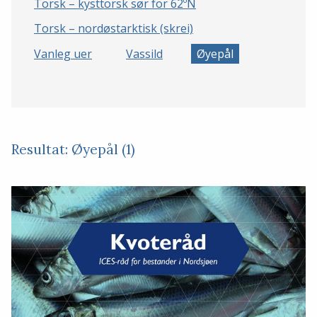
Torsk – kysttorsk sør for 62ºN
Torsk – nordøstarktisk (skrei)
Vanleg uer
Vassild
Øyepål
Resultat: Øyepål (1)