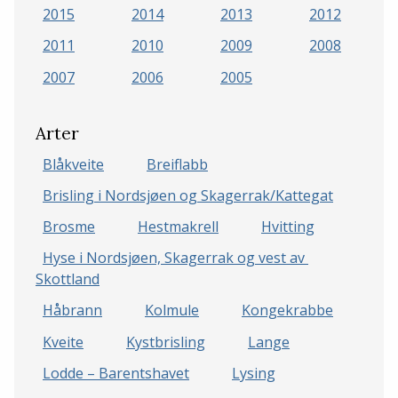
2015
2014
2013
2012
2011
2010
2009
2008
2007
2006
2005
Arter
Blåkveite
Breiflabb
Brisling i Nordsjøen og Skagerrak/Kattegat
Brosme
Hestmakrell
Hvitting
Hyse i Nordsjøen, Skagerrak og vest av 
Skottland
Håbrann
Kolmule
Kongekrabbe
Kveite
Kystbrisling
Lange
Lodde – Barentshavet
Lysing