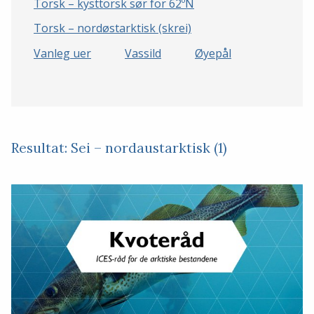
Torsk – kysttorsk sør for 62ºN
Torsk – nordøstarktisk (skrei)
Vanleg uer
Vassild
Øyepål
Resultat: Sei – nordaustarktisk (1)