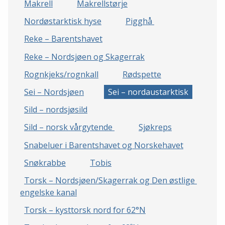
Makrell
Makrellstørje
Nordøstarktisk hyse
Pigghå 
Reke – Barentshavet
Reke – Nordsjøen og Skagerrak
Rognkjeks/rognkall
Rødspette
Sei – Nordsjøen
Sei – nordaustarktisk
Sild – nordsjøsild
Sild – norsk vårgytende 
Sjøkreps
Snabeluer i Barentshavet og Norskehavet
Snøkrabbe
Tobis
Torsk – Nordsjøen/Skagerrak og Den østlige 
engelske kanal
Torsk – kysttorsk nord for 62°N