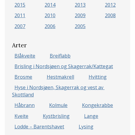
2015
2014
2013
2012
2011
2010
2009
2008
2007
2006
2005
Arter
Blåkveite
Breiflabb
Brisling i Nordsjøen og Skagerrak/Kattegat
Brosme
Hestmakrell
Hvitting
Hyse i Nordsjøen, Skagerrak og vest av 
Skottland
Håbrann
Kolmule
Kongekrabbe
Kveite
Kystbrisling
Lange
Lodde – Barentshavet
Lysing