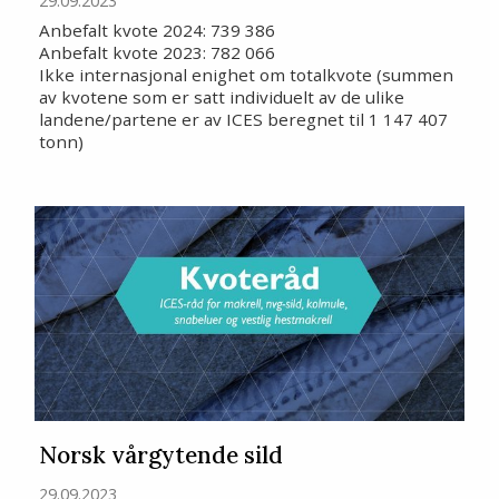
29.09.2023
Anbefalt kvote 2024: 739 386
Anbefalt kvote 2023: 782 066
Ikke internasjonal enighet om totalkvote (summen
av kvotene som er satt individuelt av de ulike
landene/partene er av ICES beregnet til 1 147 407
tonn)
Norsk vårgytende sild
29.09.2023