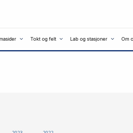
masider
Tokt og felt
Lab og stasjoner
Om o
2023
2022