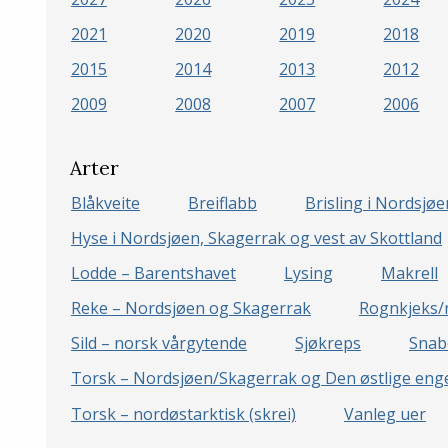
2021
2020
2019
2018
2015
2014
2013
2012
2009
2008
2007
2006
Arter
Blåkveite
Breiflabb
Brisling i Nordsjø
Hyse i Nordsjøen, Skagerrak og vest av Skottland
Lodde – Barentshavet
Lysing
Makrell
Reke – Nordsjøen og Skagerrak
Rognkjeks/
Sild – norsk vårgytende
Sjøkreps
Snab
Torsk – Nordsjøen/Skagerrak og Den østlige enge
Torsk – nordøstarktisk (skrei)
Vanleg uer