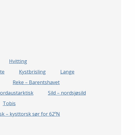
Hvitting
te
Kystbrisling
Lange
Reke – Barentshavet
nordaustarktisk
Sild – nordsjøsild
Tobis
sk – kysttorsk sør for 62ºN