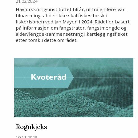
21.02.2024
Havforskningsinstituttet tilrår, ut fra en føre-var-
tilnærming, at det ikke skal fiskes torsk i
fiskerisonen ved Jan Mayen i 2024. Rådet er basert
på informasjon om fangstrater, fangstmengde og
alder/lengde-sammensetning i kartleggingsfisket
etter torsk i dette området.
Rognkjeks
10.11.2023