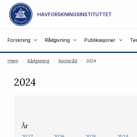
NOT CACHED
Gå til hovedinnhold
HAVFORSKNINGSINSTITUTTET
Forskning
Rådgivning
Publikasjoner
Te
Hjem
Rådgivning
Kvoteråd
2024
2024
År
2027
2026
2025
2024