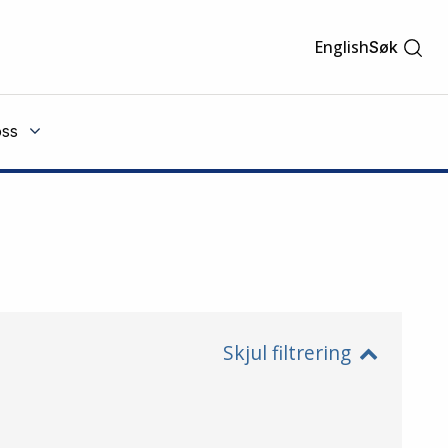
English
Søk
ss
Skjul filtrering