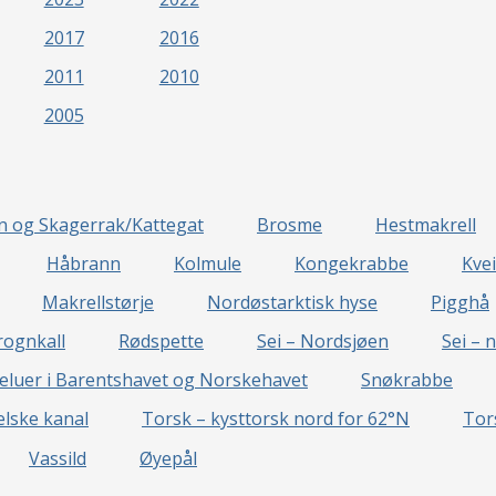
2017
2016
2011
2010
2005
en og Skagerrak/Kattegat
Brosme
Hestmakrell
Håbrann
Kolmule
Kongekrabbe
Kvei
Makrellstørje
Nordøstarktisk hyse
Pigghå
rognkall
Rødspette
Sei – Nordsjøen
Sei – 
eluer i Barentshavet og Norskehavet
Snøkrabbe
lske kanal
Torsk – kysttorsk nord for 62°N
Tor
Vassild
Øyepål