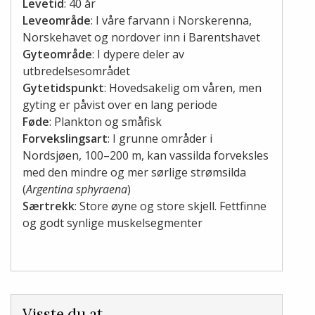
Levetid
: 40 år
Leveområde
: I våre farvann i Norskerenna,
Norskehavet og nordover inn i Barentshavet
Gyteområde
: I dypere deler av
utbredelsesområdet
Gytetidspunkt
: Hovedsakelig om våren, men
gyting er påvist over en lang periode
Føde
: Plankton og småfisk
Forvekslingsart
: I grunne områder i
Nordsjøen, 100–200 m, kan vassilda forveksles
med den mindre og mer sørlige strømsilda
(
Argentina sphyraena
)
Særtrekk
: Store øyne og store skjell. Fettfinne
og godt synlige muskelsegmenter
Visste du at…