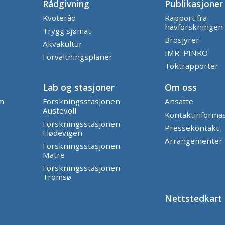
Rådgivning
Publikasjoner
Kvoteråd
Rapport fra
havforskningen
Trygg sjømat
Brosjyrer
Akvakultur
IMR–PINRO
Forvaltningsplaner
Toktrapporter
Lab og stasjoner
Om oss
am
Forskningsstasjonen
Ansatte
Austevoll
Kontaktinforma
Forskningsstasjonen
Pressekontakt
Flødevigen
Arrangementer
Forskningsstasjonen
Matre
Forskningsstasjonen
Tromsø
Nettstedkart