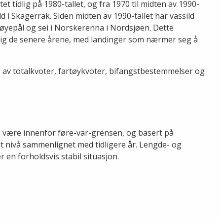
et tidlig på 1980-tallet, og fra 1970 til midten av 1990-
ild i Skagerrak. Siden midten av 1990-tallet har vassild
 øyepål og sei i Norskerenna i Nordsjøen. Dette
telig de senere årene, med landinger som nærmer seg å
lp av totalkvoter, fartøykvoter, bifangstbestemmelser og
 å være innenfor føre-var-grensen, og basert på
t nivå sammenlignet med tidligere år. Lengde- og
r en forholdsvis stabil situasjon.