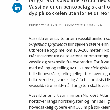
på
langstrakt, sølvblank kropp med s
Facebook
Del
Vassilda er en bentopelagisk art o
på
dyp på sokkelen utenfor Midt-Nor
LinkedIn
Publisert: 18.06.2021
Oppdatert: 02.08.2024
Vassilda er én av to arter i vassildfamilien
(
Argentina sphyraena
) blir sjelden større en
utbredelse (dyp mellom 100–200 meter i Nor
Når individer fra de to artene er omtrentlig l
vassild og strømsild fra hverandre. For å væ
med måling og telling av ulike morfologiske
telle finnestråler, telle gjellegitterstaver 
tidkrevende og vanskelig å få til i praksis i f
«vassild/strømsild» når fangsten skal lever
Vassild er en art som finnes i Nordøst-Atla
nordover langs norskekysten og inn i sørlig
hovedsakelig dypere enn 300 m på sokkelen