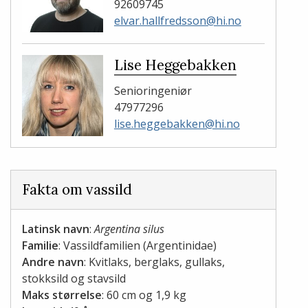
92609745
elvar.hallfredsson@hi.no
Lise Heggebakken
Senioringeniør
47977296
lise.heggebakken@hi.no
Fakta om vassild
Latinsk navn
:
Argentina silus
Familie
: Vassildfamilien (Argentinidae)
Andre navn
: Kvitlaks, berglaks, gullaks,
stokksild og stavsild
Maks størrelse
: 60 cm og 1,9 kg