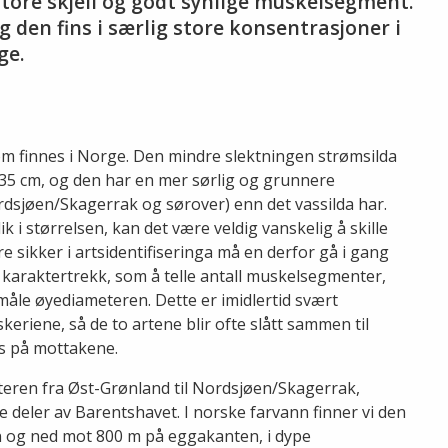
tore skjell og godt synlige muskelsegment.
g den fins i særlig store konsentrasjoner i
ge.
 som finnes i Norge. Den mindre slektningen strømsilda
n 35 cm, og den har en mer sørlig og grunnere
dsjøen/Skagerrak og sørover) enn det vassilda har.
ik i størrelsen, kan det være veldig vanskelig å skille
re sikker i artsidentifiseringa må en derfor gå i gang
 karaktertrekk, som å telle antall muskelsegmenter,
og måle øyediameteren. Dette er imidlertid svært
iskeriene, så de to artene blir ofte slått sammen til
es på mottakene.
nteren fra Øst-Grønland til Nordsjøen/Skagerrak,
e deler av Barentshavet. I norske farvann finner vi den
 og ned mot 800 m på eggakanten, i dype