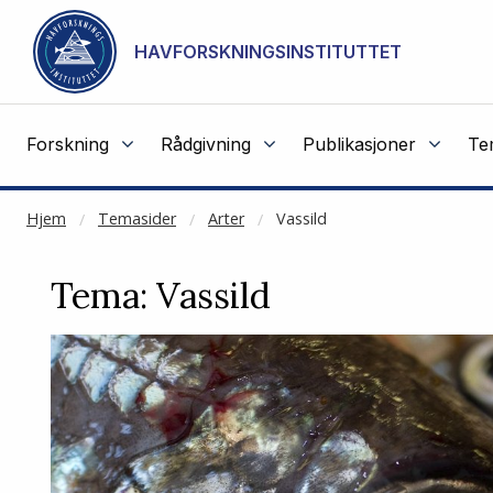
NOT CACHED
Gå til hovedinnhold
HAVFORSKNINGSINSTITUTTET
Forskning
Rådgivning
Publikasjoner
Te
Hjem
Temasider
Arter
Vassild
Tema: Vassild