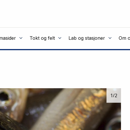
masider
Tokt og felt
Lab og stasjoner
Om o
1
/2