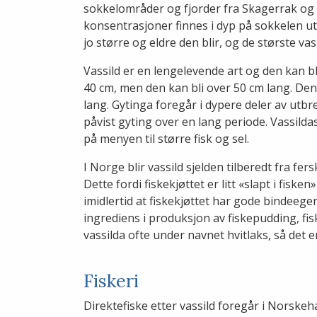
sokkelområder og fjorder fra Skagerrak og 
konsentrasjoner finnes i dyp på sokkelen u
jo større og eldre den blir, og de største 
Vassild er en lengelevende art og den kan bl
40 cm, men den kan bli over 50 cm lang. Den
lang. Gytinga foregår i dypere deler av ut
påvist gyting over en lang periode. Vassilda
på menyen til større fisk og sel.
I Norge blir vassild sjelden tilberedt fra fers
Dette fordi fiskekjøttet er litt «slapt i fisk
imidlertid at fiskekjøttet har gode bindeege
ingrediens i produksjon av fiskepudding, fi
vassilda ofte under navnet hvitlaks, så det 
Fiskeri
Direktefiske etter vassild foregår i Norskeh