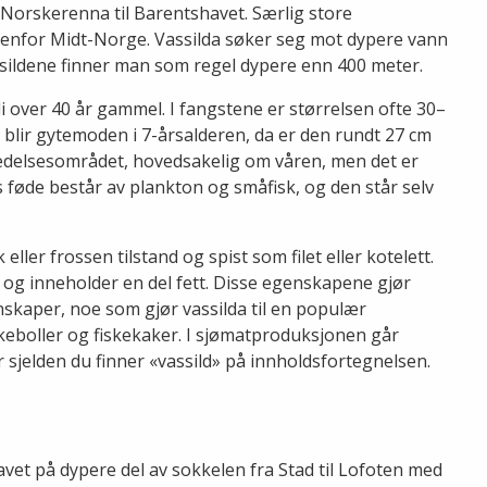
Norskerenna til Barentshavet. Særlig store
tenfor Midt-Norge. Vassilda søker seg mot dypere vann
vassildene finner man som regel dypere enn 400 meter.
i over 40 år gammel. I fangstene er størrelsen ofte 30–
 blir gytemoden i 7-årsalderen, da er den rundt 27 cm
bredelsesområdet, hovedsakelig om våren, men det er
s føde består av plankton og småfisk, og den står selv
k eller frossen tilstand og spist som filet eller kotelett.
en» og inneholder en del fett. Disse egenskapene gjør
nskaper, noe som gjør vassilda til en populær
skeboller og fiskekaker. I sjømatproduksjonen går
er sjelden du finner «vassild» på innholdsfortegnelsen.
avet på dypere del av sokkelen fra Stad til Lofoten med