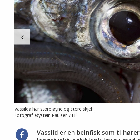
Vassilda har store øyne og store skjell.
Fotograf: Øystein Paulsen / HI
Vassild er en beinfisk som tilhøre
Del