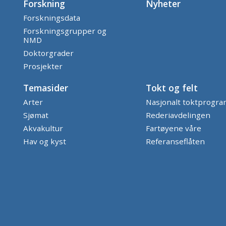
Forskning
Nyheter
Forskningsdata
Forskningsgrupper og
NMD
Doktorgrader
Prosjekter
Temasider
Tokt og felt
Arter
Nasjonalt toktprogr
Sjømat
Rederiavdelingen
Akvakultur
Fartøyene våre
Hav og kyst
Referanseflåten