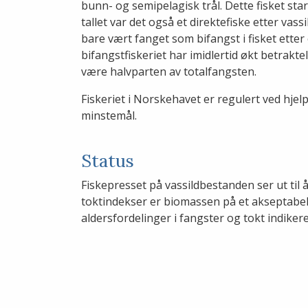
bunn- og semipelagisk trål. Dette fisket start
tallet var det også et direktefiske etter vass
bare vært fanget som bifangst i fisket etter
bifangstfiskeriet har imidlertid økt betrak
være halvparten av totalfangsten.
Fiskeriet i Norskehavet er regulert ved hje
minstemål.
Status
Fiskepresset på vassildbestanden ser ut til
toktindekser er biomassen på et akseptabel
aldersfordelinger i fangster og tokt indikere