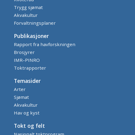
Trygg sjømat
Akvakultur
Forvaltningsplaner
Publikasjoner
Rapport fra havforskningen
Brosjyrer
IMR–PINRO
Toktrapporter
Temasider
Arter
Sjømat
Akvakultur
Hav og kyst
Tokt og felt
Nasjonalt toktprogram