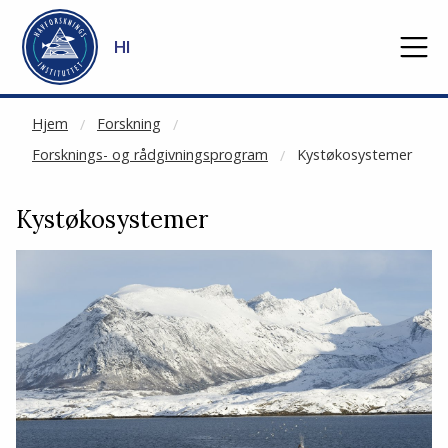
NOT CACHED
Gå til hovedinnhold
HI
Hjem
Forskning
Forsknings- og rådgivningsprogram
Kystøkosystemer
Kystøkosystemer