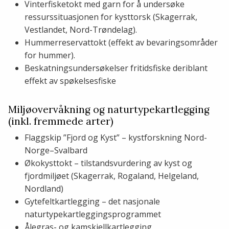
Vinterfisketokt med garn for å undersøke
ressurssituasjonen for kysttorsk (Skagerrak,
Vestlandet, Nord-Trøndelag).
Hummerreservattokt (effekt av bevaringsområder
for hummer).
Beskatningsundersøkelser fritidsfiske deriblant
effekt av spøkelsesfiske
Miljøovervåkning og naturtypekartlegging
(inkl. fremmede arter)
Flaggskip ”Fjord og Kyst” – kystforskning Nord-
Norge–Svalbard
Økokysttokt – tilstandsvurdering av kyst og
fjordmiljøet (Skagerrak, Rogaland, Helgeland,
Nordland)
Gytefeltkartlegging – det nasjonale
naturtypekartleggingsprogrammet
Ålegras- og kamskjellkartlegging