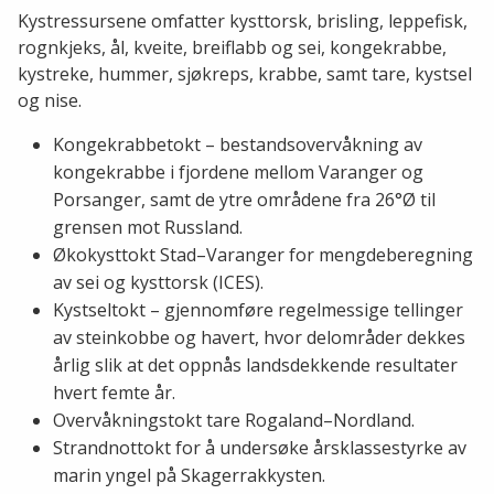
Kystressursene omfatter kysttorsk, brisling, leppefisk,
rognkjeks, ål, kveite, breiflabb og sei, kongekrabbe,
kystreke, hummer, sjøkreps, krabbe, samt tare, kystsel
og nise.
Kongekrabbetokt – bestandsovervåkning av
kongekrabbe i fjordene mellom Varanger og
Porsanger, samt de ytre områdene fra 26°Ø til
grensen mot Russland.
Økokysttokt Stad–Varanger for mengdeberegning
av sei og kysttorsk (ICES).
Kystseltokt – gjennomføre regelmessige tellinger
av steinkobbe og havert, hvor delområder dekkes
årlig slik at det oppnås landsdekkende resultater
hvert femte år.
Overvåkningstokt tare Rogaland–Nordland.
Strandnottokt for å undersøke årsklassestyrke av
marin yngel på Skagerrakkysten.