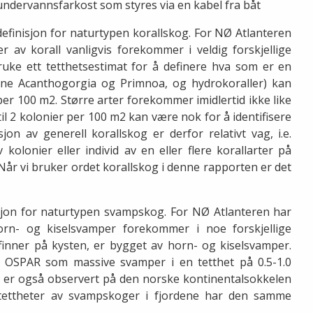
undervannsfarkost som styres via en kabel fra båt
definisjon for naturtypen korallskog. For NØ Atlanteren
er av korall vanligvis forekommer i veldig forskjellige
ruke ett tetthetsestimat for å definere hva som er en
ene Acanthogorgia og Primnoa, og hydrokoraller) kan
per 100 m2. Større arter forekommer imidlertid ikke like
 til 2 kolonier per 100 m2 kan være nok for å identifisere
on av generell korallskog er derfor relativt vag, i.e.
 kolonier eller individ av en eller flere korallarter på
år vi bruker ordet korallskog i denne rapporten er det
sjon for naturtypen svampskog. For NØ Atlanteren har
orn- og kiselsvamper forekommer i noe forskjellige
finner på kysten, er bygget av horn- og kiselsvamper.
 OSPAR som massive svamper i en tetthet på 0.5-1.0
er er også observert på den norske kontinentalsokkelen
m tettheter av svampskoger i fjordene har den samme