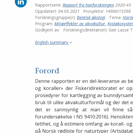
Del
Rapportserie:
Rapport fra havforskningen
2020-43
på
Oppdatert:
04.05.2021
Prosjektnr:
14900/15598
LinkedIn
Forskningsgruppe(r):
Bentisk økologi
Tema:
Hornk
Program:
Miljøeffekter av akvakultur
,
Kystøkosyste
Godkjent av:
Forskningsdirektør(er):
Geir Lasse 
English summary
Forord
Denne rapporten er en del-leveranse av bes
og koraller» der Fiskeridirektoratet er o
prosedyrer for kartlegging av bunndyrsamfu
bruk til ulike akvakulturformål og der det 
det er sannsynlig at man vil finne så
forundersøkelse i NS 9410:2016). Hensikte
tetthet, og å estimere omfang av korall- o
på Norsk rødliste for naturtyper (Artsdata