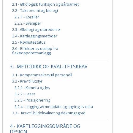
2.1 - Økologisk funksjon og sårbarhet
2.2 - Taksonomi og biologi
2.2.1 - Koraller
2.2.2 - Svamper
2.3 - Økologi og utbredelse
2.4 - Kartleggingsmetoder
2.5 - Rødlistestatus
2.6 - Effekter av utslipp fra
fiskeoppdrettsanlegg
3 - METODIKK OG KVALITETSKRAV
3.1 - Kompetansekrav til personell
3.2 - Krav til utstyr
3.2.1 - Kamera og lys
3.2.2 - Laser
3.2.3 - Posisjonering
3.2.4 - Logging av metadata og lagring av data
3.3 - Krav til bildekvalitet og dekningsgrad
4 - KARTLEGGINGSOMRÅDE OG
DESIGN