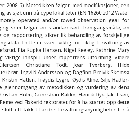
: 2008-6). Metodikken følger, med modifikasjoner, den
ing av sjøbunn på dype lokaliteter (EN 16260:2012 Water
emotely operated and/or towed observation gear for
egging som følger en standardisert fremgangsmåte, en
 og rapportering, sikrer lik behandling av forskjellige
ggingsdata. Dette er svært viktig for riktig forvaltning av
Grefsrud, Pia Kupka Hansen, Nigel Keeley, Kathrine Mary
 viktige innspill under rapportens utforming. Videre
lertsen, Christiane Todt, Joar Tverberg, Hilde
terbrøt, Ingvild Andersson og Dagfinn Breivik Skomsø
Kristin Hatlen, Frøydis Lygre, Øydis Alme, Silje Hadler-
øye gjennomgang av metodikken og vurdering av dens
 Christian Holm, Gunnstein Bakke, Henrik Rye Jakobsen,
Remø ved Fiskeridirektoratet for å ha startet opp dette
l slutt ett takk til andre forvaltningsmyndigheter for å