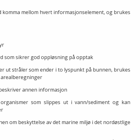
med komma mellom hvert informasjonselement, og brukes
tyr
rd som sikrer god oppløsning på opptak
r ut stråler som ender i to lyspunkt på bunnen, brukes
og arealberegninger
beskriver annen informasjon
a organismer som slippes ut i vann/sediment og kan
er
en om beskyttelse av det marine miljø i det nordøstlige