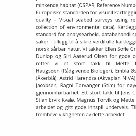
minkende habitat (OSPAR, Reference Number
Europeiske standarden for visuell kartlegg
quality – Visual seabed surveys using r
collection of environmental data). Kartl
standard for analysearbeid, databehandling
saker i tillegg til å sikre verdifulle kartle
norsk sårbar natur. Vi takker Ellen Sofie 
Dunlop og Siri Aaserud Olsen for gode og
retter vi et stort takk til Mette Ei
Haugsøen (Rådgivende Biologer), Embla Øs
(Åkerblå), Astrid Harendza (Akvaplan NIVA), 
Jacobsen, Ragni Torvanger (Stim) for n
gjennomførbarhet. Ett stort takk til Jens
Stian Ervik Kvalø, Magnus Torvik og Mette 
arbeidet og gitt gode innspil underveis. Ti
fremheve viktigheten av dette arbeidet.