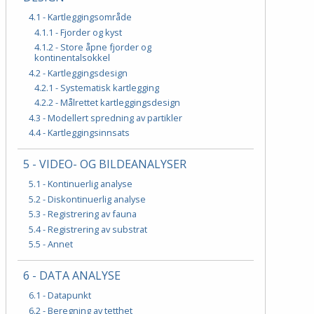
4.1 - Kartleggingsområde
4.1.1 - Fjorder og kyst
4.1.2 - Store åpne fjorder og
kontinentalsokkel
4.2 - Kartleggingsdesign
4.2.1 - Systematisk kartlegging
4.2.2 - Målrettet kartleggingsdesign
4.3 - Modellert spredning av partikler
4.4 - Kartleggingsinnsats
5 - VIDEO- OG BILDEANALYSER
5.1 - Kontinuerlig analyse
5.2 - Diskontinuerlig analyse
5.3 - Registrering av fauna
5.4 - Registrering av substrat
5.5 - Annet
6 - DATA ANALYSE
6.1 - Datapunkt
6.2 - Beregning av tetthet