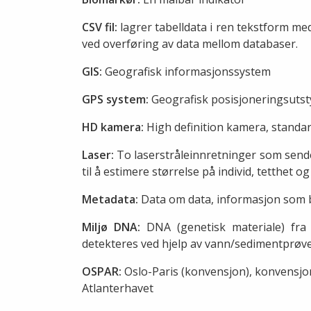
CSV fil:
lagrer tabelldata i ren tekstform 
ved overføring av data mellom databaser.
GIS:
Geografisk informasjonssystem
GPS system:
Geografisk posisjoneringsuts
HD kamera:
High definition kamera, standa
Laser:
To laserstråleinnretninger som sende
til å estimere størrelse på individ, tetthet 
Metadata:
Data om data, informasjon som 
Miljø DNA:
DNA (genetisk materiale) fr
detekteres ved hjelp av vann/sedimentprøv
OSPAR:
Oslo-Paris (konvensjon), konvensjon
Atlanterhavet