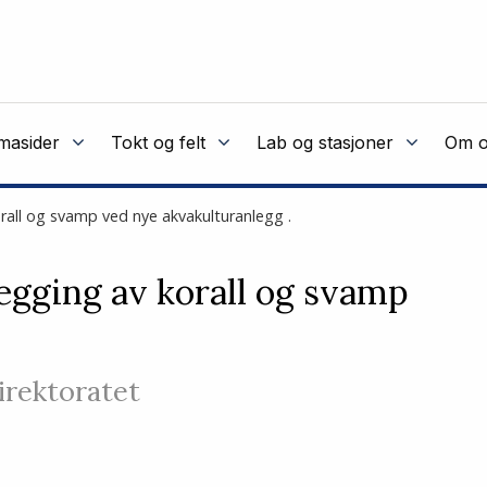
masider
Tokt og felt
Lab og stasjoner
Om o
orall og svamp ved nye akvakulturanlegg .
legging av korall og svamp
irektoratet