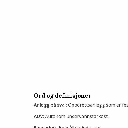
Ord og definisjoner
Anlegg på svai:
Oppdrettsanlegg som er feste
AUV:
Autonom undervannsfarkost
Biomarkør:
En målbar indikator