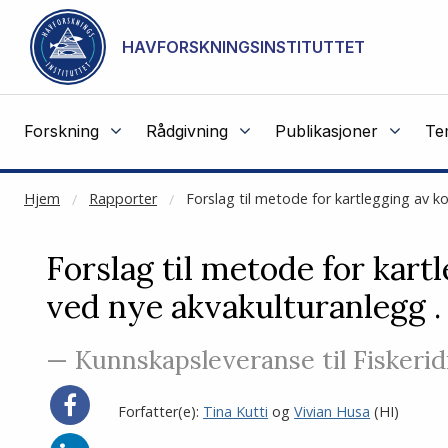
NOT CACHED
Gå til hovedinnhold
HAVFORSKNINGSINSTITUTTET
Forskning
Rådgivning
Publikasjoner
Te
Hjem
Rapporter
Forslag til metode for kartlegging av k
Forslag til metode for kart
ved nye akvakulturanlegg .
— Kunnskapsleveranse til Fiskerid
Del
Forfatter(e):
Tina Kutti
og
Vivian Husa
(HI)
på
Facebook