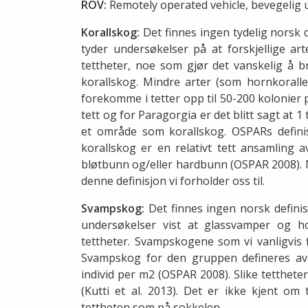
ROV:
Remotely operated vehicle, bevegelig 
Korallskog:
Det finnes ingen tydelig norsk 
tyder undersøkelser på at forskjellige art
tettheter, noe som gjør det vanskelig å b
korallskog. Mindre arter (som hornkorall
forekomme i tetter opp til 50-200 kolonier 
tett og for Paragorgia er det blitt sagt at 1
et område som korallskog. OSPARs definisj
korallskog er en relativt tett ansamling av
bløtbunn og/eller hardbunn (OSPAR 2008). N
denne definisjon vi forholder oss til.
Svampskog:
Det finnes ingen norsk defini
undersøkelser vist at glassvamper og h
tettheter. Svampskogene som vi vanligvis 
Svampskog for den gruppen defineres av
individ per m2 (OSPAR 2008). Slike tetthet
(Kutti et al. 2013). Det er ikke kjent o
tettheten som på sokkelen.