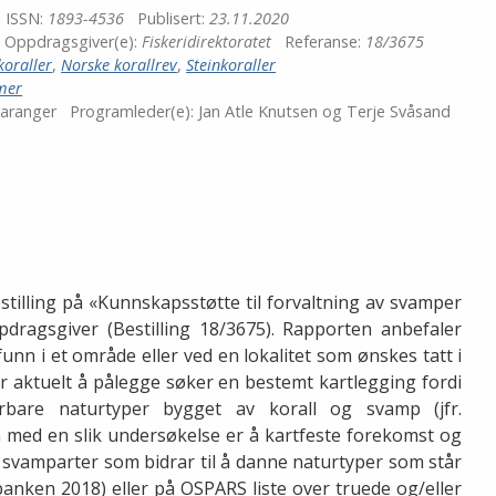
ISSN:
1893-4536
Publisert:
23.11.2020
Oppdragsgiver(e):
Fiskeridirektoratet
Referanse:
18/3675
oraller
,
Norske korallrev
,
Steinkoraller
mer
Taranger
Programleder(e):
Jan Atle Knutsen og Terje Svåsand
tilling på «Kunnskapsstøtte til forvaltning av svamper
ppdragsgiver (Bestilling 18/3675). Rapporten anbefaler
nn i et område eller ved en lokalitet som ønskes tatt i
er aktuelt å pålegge søker en bestemt kartlegging fordi
rbare naturtyper bygget av korall og svamp (jfr.
n med en slik undersøkelse er å kartfeste forekomst og
g svamparter som bidrar til å danne naturtyper som står
banken 2018) eller på OSPARS liste over truede og/eller