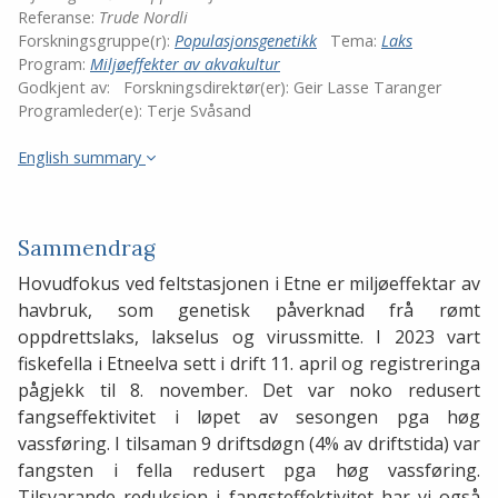
Referanse:
Trude Nordli
Forskningsgruppe(r):
Populasjonsgenetikk
Tema:
Laks
Program:
Miljøeffekter av akvakultur
Godkjent av:
Forskningsdirektør(er):
Geir Lasse Taranger
Programleder(e):
Terje Svåsand
English summary
Sammendrag
Hovudfokus ved feltstasjonen i Etne er miljøeffektar av
havbruk, som genetisk påverknad frå rømt
oppdrettslaks, lakselus og virussmitte. I 2023 vart
fiskefella i Etneelva sett i drift 11. april og registreringa
pågjekk til 8. november. Det var noko redusert
fangseffektivitet i løpet av sesongen pga høg
vassføring. I tilsaman 9 driftsdøgn (4% av driftstida) var
fangsten i fella redusert pga høg vassføring.
Tilsvarande reduksjon i fangsteffektivitet har vi også