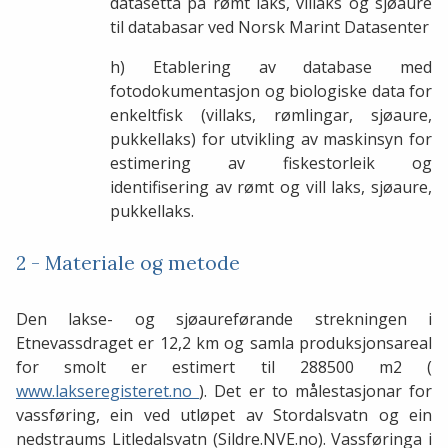
datasetta på rømt laks, villaks og sjøaure
til databasar ved Norsk Marint Datasenter
h) Etablering av database med
fotodokumentasjon og biologiske data for
enkeltfisk (villaks, rømlingar, sjøaure,
pukkellaks) for utvikling av maskinsyn for
estimering av fiskestorleik og
identifisering av rømt og vill laks, sjøaure,
pukkellaks.
2 - Materiale og metode
Den lakse- og sjøaureførande strekningen i
Etnevassdraget er 12,2 km og samla produksjonsareal
for smolt er estimert til 288500 m2 (
www.lakseregisteret.no
). Det er to målestasjonar for
vassføring, ein ved utløpet av Stordalsvatn og ein
nedstraums Litledalsvatn (Sildre.NVE.no). Vassføringa i