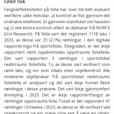
rømt fisk
Fangsteffektiviteten på fella har over tid blitt evaluert
ved fleire ulike metodar, a) kontroll av fisk gjennom det
ordinære elvefisket, b) gjennom stamfisket om hausten
og c) ved ekstra kontroll utført av dykkarar frå NORCE
(Uni-Research). På fella vart det registrert 1118 laks i
2023, av desse var 23 (2,1%) rømlingar. I den digitale
rapporteringa frå sportsfiske, Elveguiden, er det ikkje
rapportert rømt oppdrettslaks oppstraums fiskefella.
Det vart rapportert 3 rømlingar i sportsfisket
nedstraums fiskefella. To av desse vart verifisert som
rømt laks, og ein som villaks etter skjellkontroll. Alle
innleverte skjellprøvar frå sportsfisket nedstraums
fiskefella er analysert og det vart ikkje funnet fleire
rømlingar i desse prøvane. Det vart ikkje gjennomført
drivtejling i 2023. Det er ikkje rapportertfangst av
rømlingar oppstraums fella. Totalt er det rapportert 41
rømlinger i Etneelva i 2023, av desse er 40 verifisert ved
skjellkontroll og ein prøve viste seg å være en villaks: