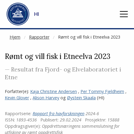
NOT CACHED
Gå til hovedinnhold
HI
Hjem
Rapporter
Rømt og vill fisk i Etneelva 2023
Rømt og vill fisk i Etneelva 2023
— Resultat fra Fjord- og Elvelaboratoriet i
Etne
Forfatter(e):
Kaja Christine Andersen
,
Per Tommy Fjeldheim
,
Kevin Glover
,
Alison Harvey
og
Øystein Skaala
(HI)
Rapportserie:
Rapport fra havforskningen
2024-6
ISSN:
1893-4536
Publisert:
29.02.2024
Prosjektnr:
15888
Oppdragsgiver(e):
Oppdrettsnæringens sammenslutning for
utfisking av rømt oppdrettsfisk