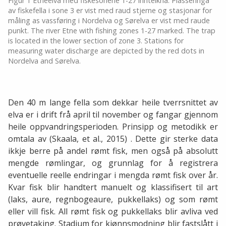
Figur 1 Etneelva med fiskesonene 1-27 innteikna. Plasseringa
av fiskefella i sone 3 er vist med raud stjerne og stasjonar for
måling as vassføring i Nordelva og Sørelva er vist med raude
punkt. The river Etne with fishing zones 1-27 marked. The trap
is located in the lower section of zone 3. Stations for
measuring water discharge are depicted by the red dots in
Nordelva and Sørelva.
Den 40 m lange fella som dekkar heile tverrsnittet av
elva er i drift frå april til november og fangar gjennom
heile oppvandringsperioden. Prinsipp og metodikk er
omtala av (Skaala, et al., 2015) . Dette gir sterke data
ikkje berre på andel rømt fisk, men også på absolutt
mengde rømlingar, og grunnlag for å registrera
eventuelle reelle endringar i mengda rømt fisk over år.
Kvar fisk blir handtert manuelt og klassifisert til art
(laks, aure, regnbogeaure, pukkellaks) og som rømt
eller vill fisk. All rømt fisk og pukkellaks blir avliva ved
prøvetaking. Stadium for kjønnsmodning blir fastslått i