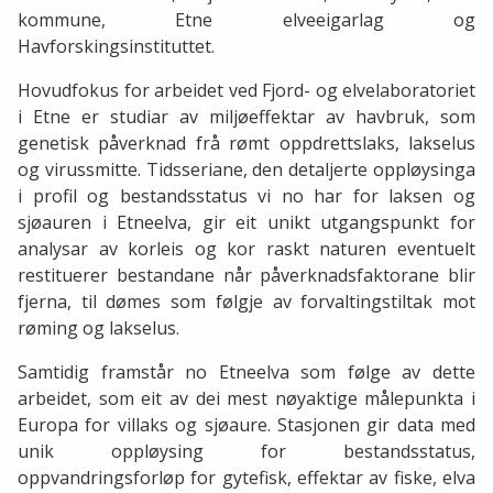
kommune, Etne elveeigarlag og
Havforskingsinstituttet.
Hovudfokus for arbeidet ved Fjord- og elvelaboratoriet
i Etne er studiar av miljøeffektar av havbruk, som
genetisk påverknad frå rømt oppdrettslaks, lakselus
og virussmitte. Tidsseriane, den detaljerte oppløysinga
i profil og bestandsstatus vi no har for laksen og
sjøauren i Etneelva, gir eit unikt utgangspunkt for
analysar av korleis og kor raskt naturen eventuelt
restituerer bestandane når påverknadsfaktorane blir
fjerna, til dømes som følgje av forvaltingstiltak mot
røming og lakselus.
Samtidig framstår no Etneelva som følge av dette
arbeidet, som eit av dei mest nøyaktige målepunkta i
Europa for villaks og sjøaure. Stasjonen gir data med
unik oppløysing for bestandsstatus,
oppvandringsforløp for gytefisk, effektar av fiske, elva