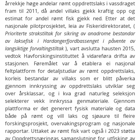
årrekkje høge andelar rømt oppdrettslaks i vassdraget
fram til 2011, då andel villaks gjekk kraftig opp og
estimat for andel rømt fisk gjekk ned. Etter at det
nasjonale pilotprosjektet, leia av Fiskeridirektoratet, (
Prioriterte strakstiltak for sikring av anadrome bestandar
av laksefisk i Hardangerfjordbassenget i påvente av
langsiktige forvaltingstiltak
), vart avslutta hausten 2015,
vedtok Havforskingsinstituttet å vidareføra drifta av
stasjonen. Føremålet var å etablera ei nasjonal
feltplattform for detaljstudiar av rømt oppdrettslaks,
korleis bestandar av villaks som er blitt påverka
gjennom innkryssing av oppdrettslaks utviklar seg
over årsklassar, og i kva grad naturleg seleksjon
selekterer vekk innkryssa genmateriale. Gjennom
plattforma er det generert fysisk materiale og data
både på rømt og vill laks og sjøaure til fleire
forskingsprosjekt, overvakingsprogram og nasjonale
rapportar. Uttaket av rømt fisk vart også i 2023 støtta
av Oppdrettsnæringas samanslutning for utfisking av