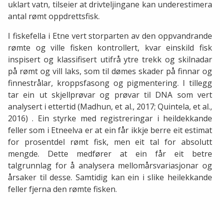
uklart vatn, tilseier at drivteljingane kan underestimera
antal rømt oppdrettsfisk.
I fiskefella i Etne vert storparten av den oppvandrande
rømte og ville fisken kontrollert, kvar einskild fisk
inspisert og klassifisert utifrå ytre trekk og skilnadar
på rømt og vill laks, som til dømes skader på finnar og
finnestrålar, kroppsfasong og pigmentering. I tillegg
tar ein ut skjellprøvar og prøvar til DNA som vert
analysert i ettertid (Madhun, et al., 2017; Quintela, et al.,
2016) . Ein styrke med registreringar i heildekkande
feller som i Etneelva er at ein får ikkje berre eit estimat
for prosentdel rømt fisk, men eit tal for absolutt
mengde. Dette medfører at ein får eit betre
talgrunnlag for å analysera mellomårsvariasjonar og
årsaker til desse. Samtidig kan ein i slike heilekkande
feller fjerna den rømte fisken.