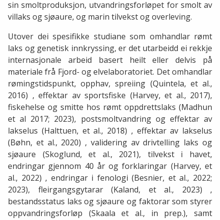
sin smoltproduksjon, utvandringsforløpet for smolt av
villaks og sjøaure, og marin tilvekst og overleving.
Utover dei spesifikke studiane som omhandlar rømt
laks og genetisk innkryssing, er det utarbeidd ei rekkje
internasjonale arbeid basert heilt eller delvis på
materiale frå Fjord- og elvelaboratoriet. Det omhandlar
rømingstidspunkt, opphav, spreiing (Quintela, et al.,
2016) , effektar av sportsfiske (Harvey, et al., 2017),
fiskehelse og smitte hos rømt oppdrettslaks (Madhun
et al 2017; 2023), postsmoltvandring og effektar av
lakselus (Halttuen, et al., 2018) , effektar av lakselus
(Bøhn, et al., 2020) , validering av drivtelling laks og
sjøaure (Skoglund, et al., 2021), tilvekst i havet,
endringar gjennom 40 år og forklaringar (Harvey, et
al., 2022) , endringar i fenologi (Besnier, et al., 2022;
2023), fleirgangsgytarar (Kaland, et al., 2023) ,
bestandsstatus laks og sjøaure og faktorar som styrer
oppvandringsforløp (Skaala et al., in prep.), samt