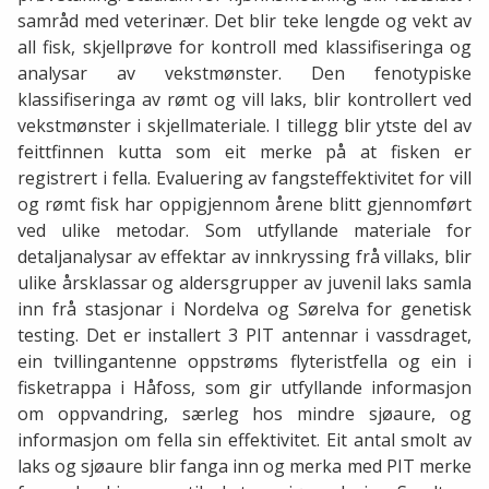
samråd med veterinær. Det blir teke lengde og vekt av
all fisk, skjellprøve for kontroll med klassifiseringa og
analysar av vekstmønster. Den fenotypiske
klassifiseringa av rømt og vill laks, blir kontrollert ved
vekstmønster i skjellmateriale. I tillegg blir ytste del av
feittfinnen kutta som eit merke på at fisken er
registrert i fella. Evaluering av fangsteffektivitet for vill
og rømt fisk har oppigjennom årene blitt gjennomført
ved ulike metodar. Som utfyllande materiale for
detaljanalysar av effektar av innkryssing frå villaks, blir
ulike årsklassar og aldersgrupper av juvenil laks samla
inn frå stasjonar i Nordelva og Sørelva for genetisk
testing. Det er installert 3 PIT antennar i vassdraget,
ein tvillingantenne oppstrøms flyteristfella og ein i
fisketrappa i Håfoss, som gir utfyllande informasjon
om oppvandring, særleg hos mindre sjøaure, og
informasjon om fella sin effektivitet. Eit antal smolt av
laks og sjøaure blir fanga inn og merka med PIT merke