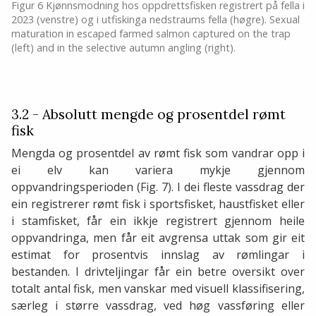
Figur 6 Kjønnsmodning hos oppdrettsfisken registrert på fella i
2023 (venstre) og i utfiskinga nedstraums fella (høgre). Sexual
maturation in escaped farmed salmon captured on the trap
(left) and in the selective autumn angling (right).
3.2 - Absolutt mengde og prosentdel rømt
fisk
Mengda og prosentdel av rømt fisk som vandrar opp i
ei elv kan variera mykje gjennom
oppvandringsperioden (Fig. 7). I dei fleste vassdrag der
ein registrerer rømt fisk i sportsfisket, haustfisket eller
i stamfisket, får ein ikkje registrert gjennom heile
oppvandringa, men får eit avgrensa uttak som gir eit
estimat for prosentvis innslag av rømlingar i
bestanden. I drivteljingar får ein betre oversikt over
totalt antal fisk, men vanskar med visuell klassifisering,
særleg i større vassdrag, ved høg vassføring eller