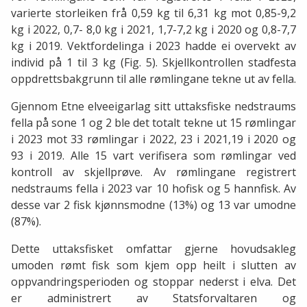
varierte storleiken frå 0,59 kg til 6,31 kg mot 0,85-9,2
kg i 2022, 0,7- 8,0 kg i 2021, 1,7-7,2 kg i 2020 og 0,8-7,7
kg i 2019. Vektfordelinga i 2023 hadde ei overvekt av
individ på 1 til 3 kg (Fig. 5). Skjellkontrollen stadfesta
oppdrettsbakgrunn til alle rømlingane tekne ut av fella.
Gjennom Etne elveeigarlag sitt uttaksfiske nedstraums
fella på sone 1 og 2 ble det totalt tekne ut 15 rømlingar
i 2023 mot 33 rømlingar i 2022, 23 i 2021,19 i 2020 og
93 i 2019. Alle 15 vart verifisera som rømlingar ved
kontroll av skjellprøve. Av rømlingane registrert
nedstraums fella i 2023 var 10 hofisk og 5 hannfisk. Av
desse var 2 fisk kjønnsmodne (13%) og 13 var umodne
(87%).
Dette uttaksfisket omfattar gjerne hovudsakleg
umoden rømt fisk som kjem opp heilt i slutten av
oppvandringsperioden og stoppar nederst i elva. Det
er administrert av Statsforvaltaren og