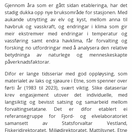
Gjennom åra som er gått sidan etableringa, har det
stadig dukka opp nye bruksområde for stasjonen. Med
aukande utnytting av elv og kyst, mellom anna til
havbruk og vasskraft, og endringar i klima som gir
meir ekstremver med endringar i temperatur og
vassføring samt endra havklima, får forvalting og
forsking no utfordringar med å analysera den relative
betydninga av naturlege og menneskeskapte
påverknadsfaktorar.
Difor er lange tidsseriar med god oppløysing, som
materialet av laks og sjøaure i Etne, som spenner over
førti år (1983 til 2023), svært viktig. Slike dataseriar
krev engasjement utover det individuelle, med
langsiktig og bevisst satsing og samarbeid mellom
forvaltingsetatane. Det er difor etablert ei
referansegruppe for Fjord- og elvelaboratoriet
samansett av Statsforvaltar Vestland,
Fiskeridirektoratet, Miljødirektoratet, Mattilsynet, Etne