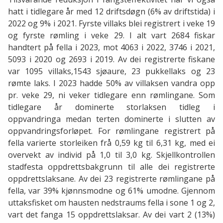
hatt i tidlegare år med 12 driftsdøgn (6% av driftstida) i
2022 og 9% i 2021. Fyrste villaks blei registrert i veke 19
og fyrste rømling i veke 29. I alt vart 2684 fiskar
handtert på fella i 2023, mot 4063 i 2022, 3746 i 2021,
5093 i 2020 og 2693 i 2019. Av dei registrerte fiskane
var 1095 villaks,1543 sjøaure, 23 pukkellaks og 23
rømte laks. I 2023 hadde 50% av villaksen vandra opp
pr. veke 29, ni veker tidlegare enn rømlingane. Som
tidlegare år dominerte storlaksen tidleg i
oppvandringa medan terten dominerte i slutten av
oppvandringsforløpet. For rømlingane registrert på
fella varierte storleiken frå 0,59 kg til 6,31 kg, med ei
overvekt av individ på 1,0 til 3,0 kg. Skjellkontrollen
stadfesta oppdrettsbakgrunn til alle dei registrerte
oppdrettslaksane. Av dei 23 registrerte rømlingane på
fella, var 39% kjønnsmodne og 61% umodne. Gjennom
uttaksfisket om hausten nedstraums fella i sone 1 og 2,
vart det fanga 15 oppdrettslaksar. Av dei vart 2 (13%)