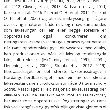
laksebestandar i Noreg (Skaala, et al., 2006; Glover, et
al., 2012; Glover, et al., 2013; Karlsson, et al., 2011;
Karlsson, et al., 2016; Diserud O. H., et al., 2019; Diserud
O. H., et al., 2022) og at slik innkryssing gir lågare
overleving i naturen, både i elv og i hav, samstundes
som lakseungar der ein eller begge foreldre er
oppdrettslaks, også konkurrerer om
næringsressursane i vassdraga. I praksis tyder dette at
når rømt oppdrettslaks gyt i eit vassdrag med villaks,
kan produksjonen av både vill laks og totalmengda
laks, bli redusert (McGinnity, et al., 1997, 2003 ;
Flemming, et al., 2000 ; Skaala et al. 2012; 2019).
Etnevassdraget er det største laksevassdraget i
Hardangerfjordbassenget, med ein av dei største
laksebestandane i produksjonsområde 3 (Karmsund –
Sotra). Vassdraget er eit nasjonalt laksevassdrag der
villaksen skal ha særskilt vern mot trusselfaktorar,
herunder rømt oppdrettslaks. Registreringar av rømt
fisk ved stangfiske og gytefiskteljingar viste gjennom ei