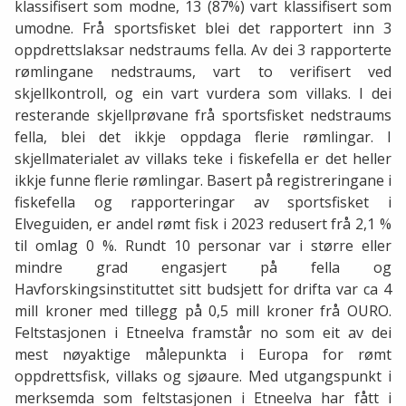
klassifisert som modne, 13 (87%) vart klassifisert som
umodne. Frå sportsfisket blei det rapportert inn 3
oppdrettslaksar nedstraums fella. Av dei 3 rapporterte
rømlingane nedstraums, vart to verifisert ved
skjellkontroll, og ein vart vurdera som villaks. I dei
resterande skjellprøvane frå sportsfisket nedstraums
fella, blei det ikkje oppdaga flerie rømlingar. I
skjellmaterialet av villaks teke i fiskefella er det heller
ikkje funne flerie rømlingar. Basert på registreringane i
fiskefella og rapporteringar av sportsfisket i
Elveguiden, er andel rømt fisk i 2023 redusert frå 2,1 %
til omlag 0 %. Rundt 10 personar var i større eller
mindre grad engasjert på fella og
Havforskingsinstituttet sitt budsjett for drifta var ca 4
mill kroner med tillegg på 0,5 mill kroner frå OURO.
Feltstasjonen i Etneelva framstår no som eit av dei
mest nøyaktige målepunkta i Europa for rømt
oppdrettsfisk, villaks og sjøaure. Med utgangspunkt i
merksemda som feltstasjonen i Etneelva har fått i