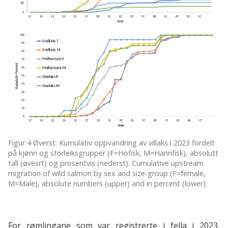
Figur 4 Øverst: Kumulativ oppvandring av villaks i 2023 fordelt
på kjønn og storleiksgrupper (F=Hofisk, M=Hannfisk), absolutt
tall (øvesrt) og prosentvis (nederst). Cumulative upstream
migration of wild salmon by sex and size-group (F=female,
M=Male), absolute numbers (upper) and in percent (lower).
For rømlingane som var registrerte i fella i 2023,