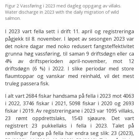
Figur 2 Vassføring i 2023 med dagleg oppgang av villaks.
Water discharge in 2023 with the daily migration of wild
salmon.
I 2023 vart fella sett i drift 11. april og registreringa
pågjekk til 8. november. I løpet av sesongen 2023 var
det nokre dagar med noko redusert fangsteffektivitet
grunna høg vassføring, til saman 9 driftsdøgn eller ca
4% av driftsperioden april-november, mot 12
driftsdøgn (6 %) i 2022. I slike periodar med store
flaumtoppar og vanskar med reinhald, vil det mest
truleg passera fisk.
I alt vart 2684 fiskar handsama på fella i 2023 mot 4063
i 2022, 3746 fiskar i 2021, 5098 fiskar i 2020 og 2693
fiskar i 2019. Av registreringane i 2023 var 1095 villaks,
23 rømt oppdrettslaks, 1543 sjøaure. Det vart
registrert 23 pukkellaks i fella i 2023. Talet på
rømlingar fanga på fella har endra seg slik: 23 (2023),