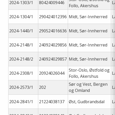
2024-1303/1
80424009446
L
Follo, Akershus
2024-1304/1
290424012396
Midt, Sør-Innherred
L
2024-1440/1
290524016636
Midt, Sør-Innherred
L
2024-2148/1
240924029856
Midt, Sør-Innherred
L
2024-2148/2
240924029857
Midt, Sør-Innherred
L
Stor-Oslo, Østfold og
2024-2308/1
20924026044
L
Follo, Akershus
Sør og Vest, Bergen
2024-2573/1
202
L
og Omland
2024-2841/1
21224038137
Øst, Gudbrandsdal
L