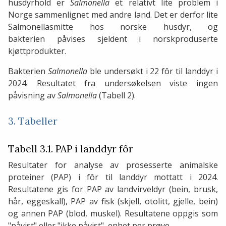
husdyrhold er
Salmonella
et relativt lite problem i
Norge sammenlignet med andre land. Det er derfor lite
Salmonellasmitte hos norske husdyr, og
bakterien påvises sjeldent i norskproduserte
kjøttprodukter.
Bakterien
Salmonella
ble undersøkt i 22 fôr til landdyr i
2024. Resultatet fra undersøkelsen viste ingen
påvisning av
Salmonella
(Tabell 2).
3. Tabeller
Tabell 3.1. PAP i landdyr fôr
Resultater for analyse av prosesserte animalske
proteiner (PAP) i fôr til landdyr mottatt i 2024.
Resultatene gis for PAP av landvirveldyr (bein, brusk,
hår, eggeskall), PAP av fisk (skjell, otolitt, gjelle, bein)
og annen PAP (blod, muskel). Resultatene oppgis som
"påvist" eller "ikke påvist", enhet per prøve.