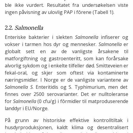
ble ikke vurdert. Resultatet fra undersøkelsen viste
ingen påvisning av ulovlig PAP i fôrene (Tabell 1).
2.2.
Salmonella
Enteriske bakterier i slekten
Salmonella
infiserer og
vokser i tarmen hos dyr og mennesker.
Salmonella
er
globalt sett en av de vanligste årsakene til
matforgiftning og gastroenteritt, som kan forårsake
alvorlig sykdom og i enkelte tilfeller død. Smitteveien er
fekal-oral, og skjer som oftest via kontaminerte
næringsmidler. I Norge er de vanligste variantene av
Salmonella S
. Enteritidis og S. Typhimurium, men det
finnes over 2500 serovarianter. Det er nulltoleranse
for
Salmonella
(0 cfu/g) i fôrmidler til matproduserende
landdyr i EU/Norge.
På grunn av historiske effektive kontrolltiltak i
husdyrproduksjonen, kaldt klima og desentralisert