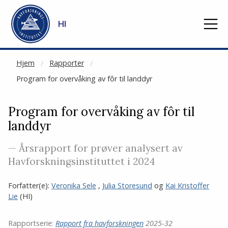
NOT CACHED
Gå til hovedinnhold
HI
Hjem
Rapporter
Program for overvåking av fôr til landdyr
Program for overvåking av fôr til
landdyr
— Årsrapport for prøver analysert av
Havforskningsinstituttet i 2024
Forfatter(e):
Veronika Sele
,
Julia Storesund
og
Kai Kristoffer
Lie
(HI)
Rapportserie:
Rapport fra havforskningen
2025-32