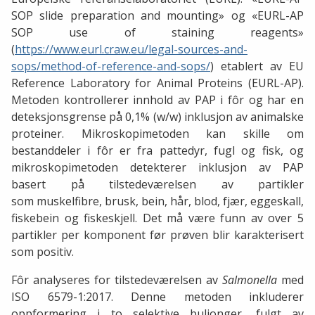
SOP slide preparation and mounting» og «EURL-AP
SOP use of staining reagents»
(
https://www.eurl.craw.eu/legal-sources-and-
sops/method-of-reference-and-sops/
) etablert av EU
Reference Laboratory for Animal Proteins (EURL-AP).
Metoden kontrollerer innhold av PAP i fôr og har en
deteksjonsgrense på 0,1% (w/w) inklusjon av animalske
proteiner. Mikroskopimetoden kan skille om
bestanddeler i fôr er fra pattedyr, fugl og fisk, og
mikroskopimetoden detekterer inklusjon av PAP
basert på tilstedeværelsen av partikler
som muskelfibre, brusk, bein, hår, blod, fjær, eggeskall,
fiskebein og fiskeskjell. Det må være funn av over 5
partikler per komponent før prøven blir karakterisert
som positiv.
Fôr analyseres for tilstedeværelsen av
Salmonella
med
ISO 6579-1:2017. Denne metoden inkluderer
oppformering i to selektive buljonger, fulgt av