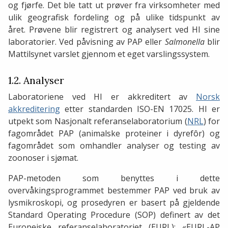
og fjørfe. Det ble tatt ut prøver fra virksomheter med
ulik geografisk fordeling og på ulike tidspunkt av
året. Prøvene blir registrert og analysert ved HI sine
laboratorier. Ved påvisning av PAP eller
Salmonella
blir
Mattilsynet varslet gjennom et eget varslingssystem.
1.2. Analyser
Laboratoriene ved HI er akkreditert av
Norsk
akkreditering
etter standarden ISO-EN 17025. HI er
utpekt som Nasjonalt referanselaboratorium (
NRL
) for
fagområdet PAP (animalske proteiner i dyrefôr) og
fagområdet som omhandler analyser og testing av
zoonoser i sjømat.
PAP-metoden som benyttes i dette
overvåkingsprogrammet bestemmer PAP ved bruk av
lysmikroskopi, og prosedyren er basert på gjeldende
Standard Operating Procedure (SOP) definert av det
Europeiske referanselaboratoriet (EURL): «EURL-AP