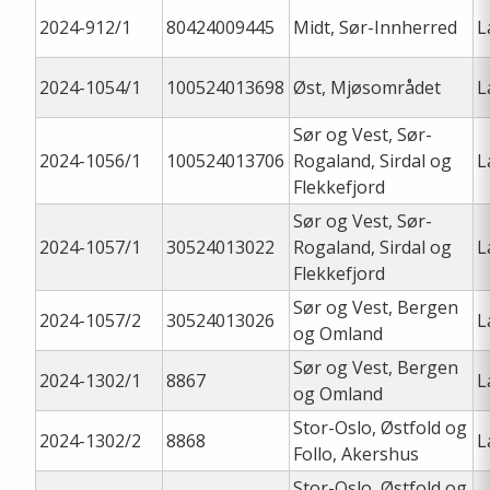
2024-912/1
80424009445
Midt, Sør-Innherred
L
2024-1054/1
100524013698
Øst, Mjøsområdet
L
Sør og Vest, Sør-
2024-1056/1
100524013706
Rogaland, Sirdal og
L
Flekkefjord
Sør og Vest, Sør-
2024-1057/1
30524013022
Rogaland, Sirdal og
L
Flekkefjord
Sør og Vest, Bergen
2024-1057/2
30524013026
L
og Omland
Sør og Vest, Bergen
2024-1302/1
8867
L
og Omland
Stor-Oslo, Østfold og
2024-1302/2
8868
L
Follo, Akershus
Stor-Oslo, Østfold og