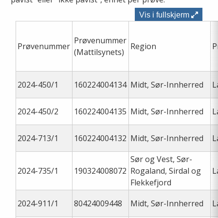
Vis i fullskjerm
Prøvenummer
Prøvenummer
Region
P
(Mattilsynets)
2024-450/1
160224004134
Midt, Sør-Innherred
L
2024-450/2
160224004135
Midt, Sør-Innherred
L
2024-713/1
160224004132
Midt, Sør-Innherred
L
Sør og Vest, Sør-
2024-735/1
190324008072
Rogaland, Sirdal og
L
Flekkefjord
2024-911/1
80424009448
Midt, Sør-Innherred
L