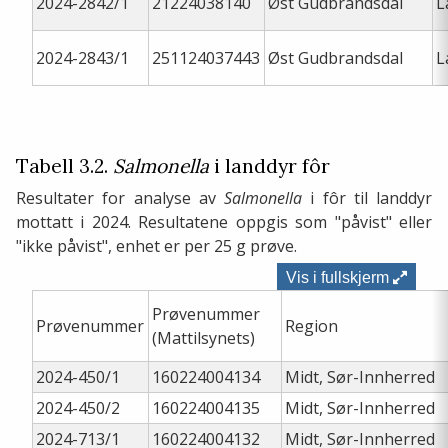
2024-2842/1
21224038140
Øst Gudbrandsdal
L
2024-2843/1
251124037443
Øst Gudbrandsdal
L
Tabell 3.2.
Salmonella
i landdyr fôr
Resultater for analyse av
Salmonella
i fôr til landdyr
mottatt i 2024. Resultatene oppgis som "påvist" eller
"ikke påvist", enhet er per 25 g prøve.
Vis i fullskjerm
Prøvenummer
Prøvenummer
Region
(Mattilsynets)
2024-450/1
160224004134
Midt, Sør-Innherred
2024-450/2
160224004135
Midt, Sør-Innherred
2024-713/1
160224004132
Midt, Sør-Innherred