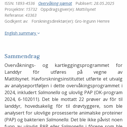
ISSN:
1893-4536
Overvåking sjømat
Publisert:
28.05.2025
Prosjektnr:
15732
Oppdragsgiver(e):
Mattilsynet
Referanse:
43363
Godkjent av:
Forskningsdirektør(er):
Gro-Ingunn Hemre
English summary
Sammendrag
Overvåknings- og kartleggingsprogrammet for
Landdyr fôr utføres på vegne av
Mattilsynet. Havforskningsinstituttet utførte et utvalg
av analyseportføljen i dette overvåkingsprogrammet i
2024, inkludert
Salmonella
og ulovlig PAP (OK-program
2024, 6-102011). Det ble mottatt 22 prøver av fôr til
landdyr, hovedsakelig fôr til drøvtyggere, som ble
analysert for ulovlige prosesserte animalske proteiner
(PAP) og bakterien
Salmonella
. Det ble ikke påvist noen
funn av ulovlig PAP eller
Salmonella
i fôrene som ble