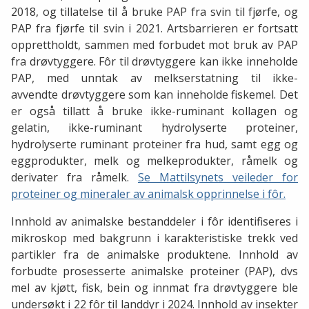
2018, og tillatelse til å bruke PAP fra svin til fjørfe, og
PAP fra fjørfe til svin i 2021. Artsbarrieren er fortsatt
opprettholdt, sammen med forbudet mot bruk av PAP
fra drøvtyggere. Fôr til drøvtyggere kan ikke inneholde
PAP, med unntak av melkserstatning til ikke-
avvendte drøvtyggere som kan inneholde fiskemel. Det
er også tillatt å bruke ikke-ruminant kollagen og
gelatin, ikke-ruminant hydrolyserte proteiner,
hydrolyserte ruminant proteiner fra hud, samt egg og
eggprodukter, melk og melkeprodukter, råmelk og
derivater fra råmelk.
Se Mattilsynets veileder for
proteiner og mineraler av animalsk opprinnelse i fôr.
Innhold av animalske bestanddeler i fôr identifiseres i
mikroskop med bakgrunn i karakteristiske trekk ved
partikler fra de animalske produktene. Innhold av
forbudte prosesserte animalske proteiner (PAP), dvs
mel av kjøtt, fisk, bein og innmat fra drøvtyggere ble
undersøkt i 22 fôr til landdyr i 2024. Innhold av insekter