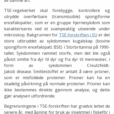
av samme art.
TSE-regelverket skal forebygge, kontrollere og
utrydde overførbare (transmissible) spongiforme
encefalopatier, som er en gruppe hjernesykdom som
karakteriseres ved et svampeaktig utseende under
mikroskop. Bakgrunnen for
TSE-forskriften i EU
er det
store utbruddet av sykdommen kugalskap (bovine
spongiform encefalopati; BSE) i Storbritannia på 1990-
tallet. Sykdommen rammet storfe, men det ble også
påvist smitte fra dyr til dyr og fra dyr til mennesker, i
form av sykdommen Creutzfeldt-
Jakob disease. Smittestoffet er antatt å være prioner,
som er misfoldede proteiner. Prioner kan ha en
skadelig påvirkning på normale proteiner. Prioner kan
ikke bestemmes direkte gjennom analyse, og dette
gjør analysen utfordrende.
Begrensningene i TSE-forskriften har gradvis lettet de
senere år, med åpning for bruk av insektmel i fiskefôr i