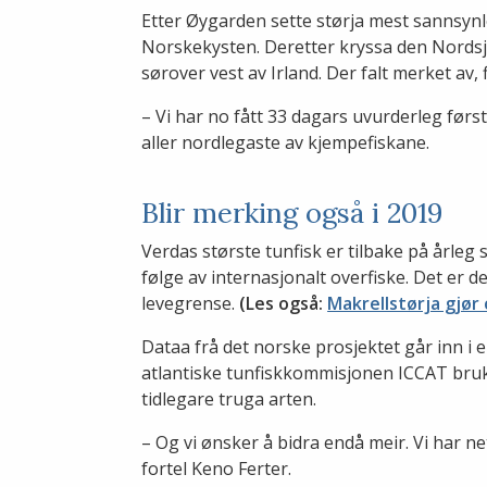
Etter Øygarden sette størja mest sannsyn
Norskekysten. Deretter kryssa den Nordsjø
sørover vest av Irland. Der falt merket av, 
– Vi har no fått 33 dagars uvurderleg før
aller nordlegaste av kjempefiskane.
Blir merking også i 2019
Verdas største tunfisk er tilbake på årle
følge av internasjonalt overfiske. Det er de
levegrense.
(Les også:
Makrellstørja gjør
Dataa frå det norske prosjektet går inn i e
atlantiske tunfiskkommisjonen ICCAT brukar
tidlegare truga arten.
– Og vi ønsker å bidra endå meir. Vi har ne
fortel Keno Ferter.