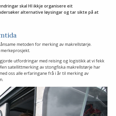
ndringar skal HI ikkje organisere eit
dersøker alternative løysingar og tar sikte på at
amtida
 skånsame metoden for merking av makrellstørje.
s merkeprosjekt.
gjorde utfordringar med reising og logistikk at vi fekk
en satellittmerking av stongfiska makrellstørje har
 med oss alle erfaringane frå i år til merking av
n.