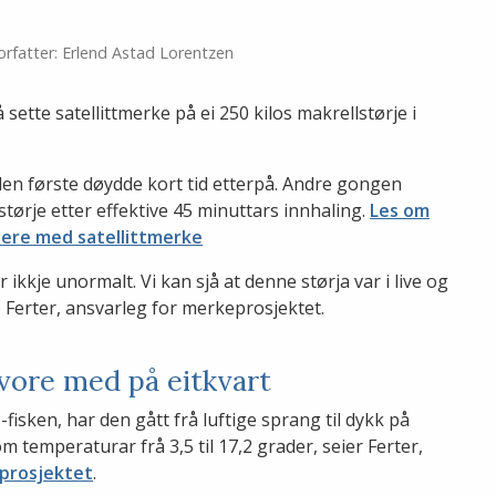
orfatter: Erlend Astad Lorentzen
ette satellittmerke på ei 250 kilos makrellstørje i
den første døydde kort tid etterpå. Andre gongen
lstørje etter effektive 45 minuttars innhaling.
Les om
dere med satellittmerke
 ikkje unormalt. Vi kan sjå at denne størja var i live og
o Ferter, ansvarleg for merkeprosjektet.
 vore med på eitkvart
fisken, har den gått frå luftige sprang til dykk på
temperaturar frå 3,5 til 17,2 grader, seier Ferter,
eprosjektet
.