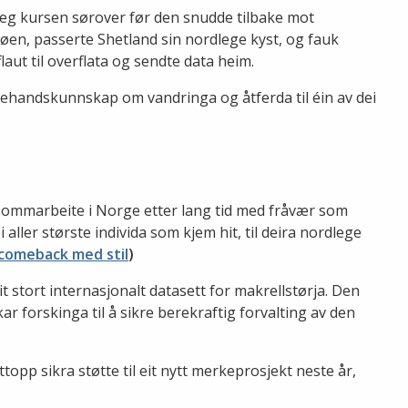
leg kursen sørover før den snudde tilbake mot
en, passerte Shetland sin nordlege kyst, og fauk
flaut til overflata og sendte data heim.
stehandskunnskap om vandringa og åtferda til éin av dei
g sommarbeite i Norge etter lang tid med fråvær som
i aller største individa som kjem hit, til deira nordlege
 comeback med stil
)
it stort internasjonalt datasett for makrellstørja. Den
 forskinga til å sikre berekraftig forvalting av den
ttopp sikra støtte til eit nytt merkeprosjekt neste år,