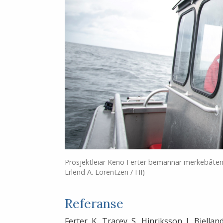
Prosjektleiar Keno Ferter bemannar merkebåte
Erlend A. Lorentzen / HI)
Referanse
Ferter, K., Tracey, S., Hinriksson, J., Bjell