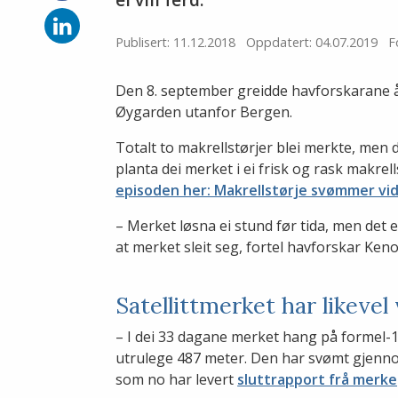
på
Facebook
Del
på
Publisert: 11.12.2018
Oppdatert: 04.07.2019
F
LinkedIn
Den 8. september greidde havforskarane å s
Øygarden utanfor Bergen.
Totalt to makrellstørjer blei merkte, men 
planta dei merket i ei frisk og rask makrel
episoden her: Makrellstørje svømmer vi
– Merket løsna ei stund før tida, men det er
at merket sleit seg, fortel havforskar Ken
Satellittmerket har likevel
– I dei 33 dagane merket hang på formel-1-
utrulege 487 meter. Den har svømt gjennom 
som no har levert
sluttrapport frå merk