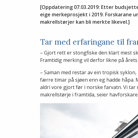
[Oppdatering 07.03.2019: Etter budsjette
eige merkeprosjekt i 2019. Forskarane un
makrellstørjer kan bli merkte likevel.]
Tar med erfaringane til fr
– Gjort rett er stongfiske den klart mest
Framtidig merking vil derfor likne på året
– Saman med restar av ein tropisk syklon, 
færre timar på sjøen enn eg hadde håpa. M
aldri vore gjort før i norske farvatn. Vi tar
makrellstørje i framtida, seier havforskare