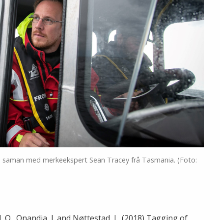
n saman med merkeekspert Sean Tracey frå Tasmania. (Foto:
and, O., Onandia, I. and Nøttestad, L. (2018) Tagging of