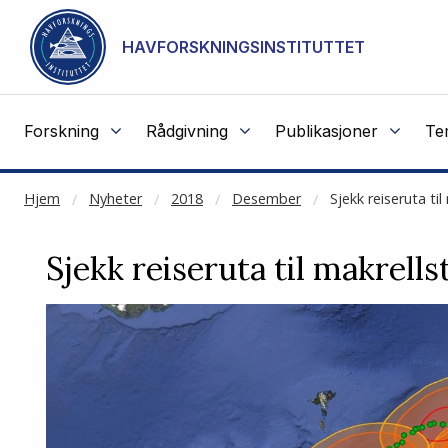
NOT CACHED
Gå til hovedinnhold
HAVFORSKNINGSINSTITUTTET
Forskning
Rådgivning
Publikasjoner
Te
Hjem
Nyheter
2018
Desember
Sjekk reiseruta til
Sjekk reiseruta til makrells