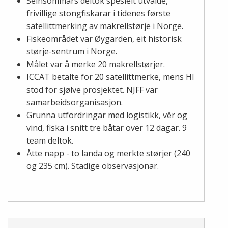
Seinsommars deltok spesielt utvalde,
frivillige stongfiskarar i tidenes første
satellittmerking av makrellstørje i Norge.
Fiskeområdet var Øygarden, eit historisk
størje-sentrum i Norge.
Målet var å merke 20 makrellstørjer.
ICCAT betalte for 20 satellittmerke, mens HI
stod for sjølve prosjektet. NJFF var
samarbeidsorganisasjon.
Grunna utfordringar med logistikk, vêr og
vind, fiska i snitt tre båtar over 12 dagar. 9
team deltok.
Åtte napp - to landa og merkte størjer (240
og 235 cm). Stadige observasjonar.