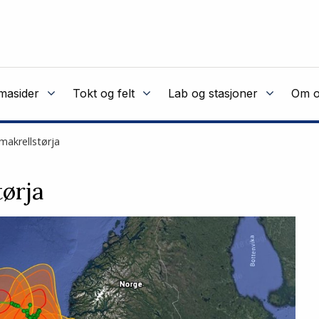
masider
Tokt og felt
Lab og stasjoner
Om o
 makrellstørja
tørja