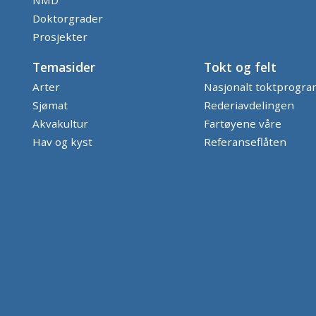
NMD
Doktorgrader
Prosjekter
Temasider
Tokt og felt
Arter
Nasjonalt toktprogr
Sjømat
Rederiavdelingen
Akvakultur
Fartøyene våre
Hav og kyst
Referanseflåten