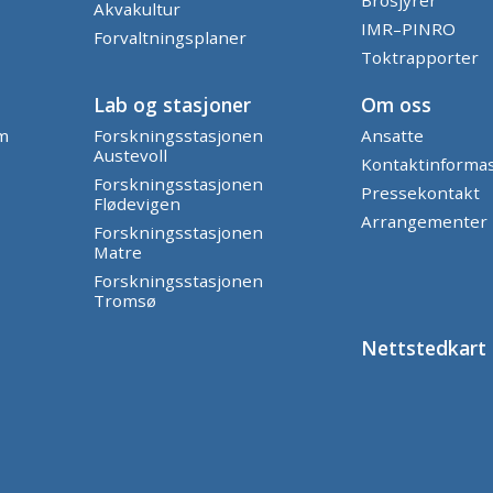
Brosjyrer
Akvakultur
IMR–PINRO
Forvaltningsplaner
Toktrapporter
Lab og stasjoner
Om oss
am
Forskningsstasjonen
Ansatte
Austevoll
Kontaktinforma
Forskningsstasjonen
Pressekontakt
Flødevigen
Arrangementer
Forskningsstasjonen
Matre
Forskningsstasjonen
Tromsø
Nettstedkart