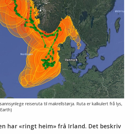
synlege reiseruta til makrellstørja. Ruta er kalkulert frå lys,
 Earth)
en har «ringt heim» frå Irland. Det beskriv