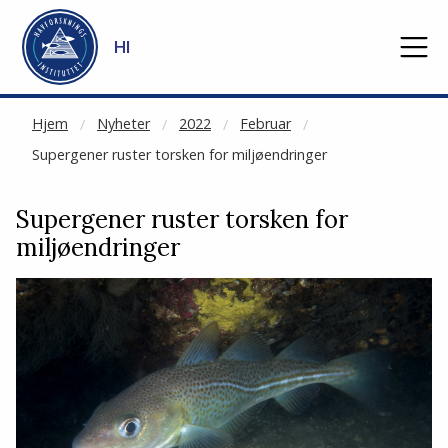
NOT CACHED
Gå til hovedinnhold
HI
Hjem
Nyheter
2022
Februar
Supergener ruster torsken for miljøendringer
Supergener ruster torsken for
miljøendringer