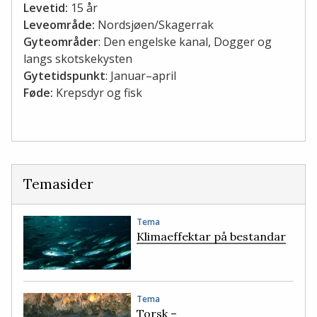
Levetid:
15 år
Leveområde:
Nordsjøen/Skagerrak
Gyteområder
: Den engelske kanal, Dogger og
langs skotskekysten
Gytetidspunkt
: Januar–april
Føde:
Krepsdyr og fisk
Temasider
Tema
Klimaeffektar på bestandar
Tema
Torsk –