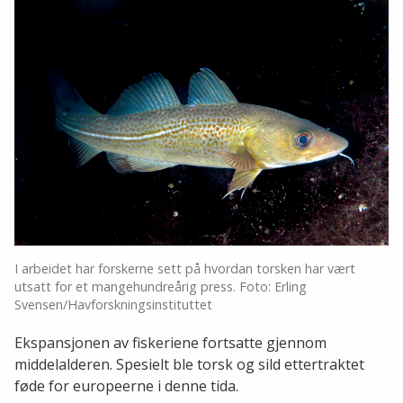
I arbeidet har forskerne sett på hvordan torsken har vært
utsatt for et mangehundreårig press. Foto: Erling
Svensen/Havforskningsinstituttet
Ekspansjonen av fiskeriene fortsatte gjennom
middelalderen. Spesielt ble torsk og sild ettertraktet
føde for europeerne i denne tida.