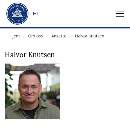
NOT CACHED
Gå til hovedinnhold
HI
Hjem
Om oss
Ansatte
Halvor Knutsen
Halvor Knutsen