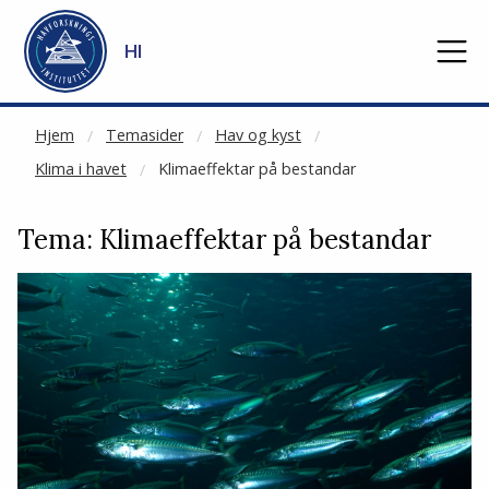
NOT CACHED
Gå til hovedinnhold
HI
Hjem
Temasider
Hav og kyst
Klima i havet
Klimaeffektar på bestandar
Tema: Klimaeffektar på bestandar