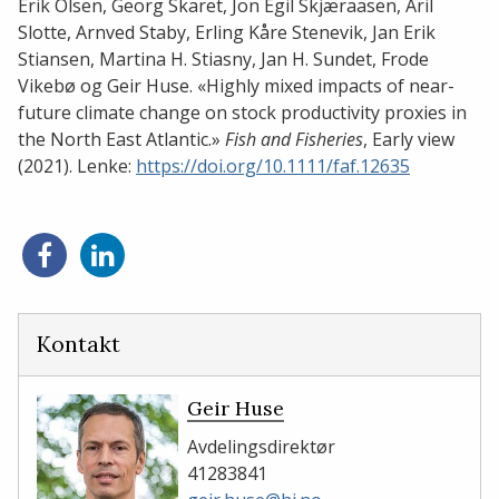
Erik Olsen, Georg Skaret, Jon Egil Skjæraasen, Aril
Slotte, Arnved Staby, Erling Kåre Stenevik, Jan Erik
Stiansen, Martina H. Stiasny, Jan H. Sundet, Frode
Vikebø og Geir Huse. «Highly mixed impacts of near-
future climate change on stock productivity proxies in
the North East Atlantic.»
Fish and Fisheries
, Early view
(2021). Lenke:
https://doi.org/10.1111/faf.12635
Del
Del
på
på
Facebook
LinkedIn
Kontakt
Geir Huse
Avdelingsdirektør
41283841