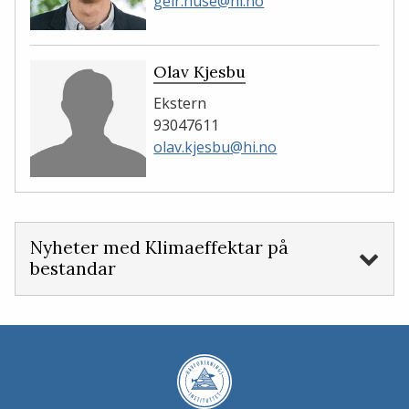
geir.huse@hi.no
Olav Kjesbu
Ekstern
93047611
olav.kjesbu@hi.no
Nyheter med Klimaeffektar på
bestandar