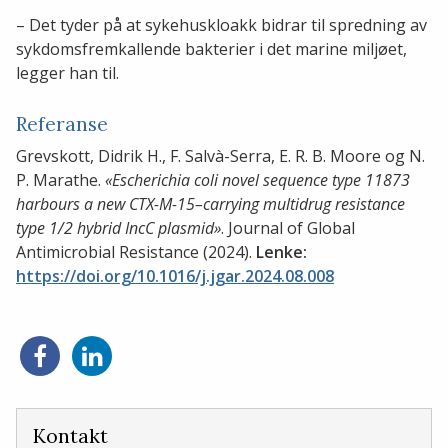
– Det tyder på at sykehuskloakk bidrar til spredning av
sykdomsfremkallende bakterier i det marine miljøet,
legger han til.
Referanse
Grevskott, Didrik H., F. Salvà-Serra, E. R. B. Moore og N.
P. Marathe.
«Escherichia coli novel sequence type 11873
harbours a new CTX-M-15–carrying multidrug resistance
type 1/2 hybrid IncC plasmid»
. Journal of Global
Antimicrobial Resistance (2024).
Lenke:
https://doi.org/10.1016/j.jgar.2024.08.008
Del
Del
på
på
Facebook
LinkedIn
Kontakt