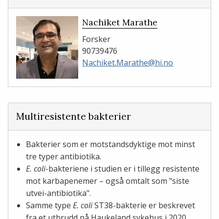
Nachiket Marathe
Forsker
90739476
Nachiket.Marathe@hi.no
Multiresistente bakterier
Bakterier som er motstandsdyktige mot minst
tre typer antibiotika.
E. coli
-bakteriene i studien er i tillegg resistente
mot karbapenemer – også omtalt som "siste
utvei-antibiotika".
Samme type
E. coli
ST38-bakterie er beskrevet
fra et utbrudd på Haukeland sykehus i 2020.