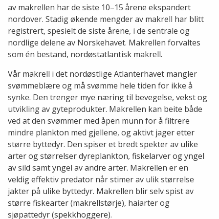
av makrellen har de siste 10–15 årene ekspandert
nordover. Stadig økende mengder av makrell har blitt
registrert, spesielt de siste årene, i de sentrale og
nordlige delene av Norskehavet. Makrellen forvaltes
som én bestand, nordøstatlantisk makrell.
Vår makrell i det nordøstlige Atlanterhavet mangler
svømmeblære og må svømme hele tiden for ikke å
synke. Den trenger mye næring til bevegelse, vekst og
utvikling av gyteprodukter. Makrellen kan beite både
ved at den svømmer med åpen munn for å filtrere
mindre plankton med gjellene, og aktivt jager etter
større byttedyr. Den spiser et bredt spekter av ulike
arter og størrelser dyreplankton, fiskelarver og yngel
av sild samt yngel av andre arter. Makrellen er en
veldig effektiv predator når stimer av ulik størrelse
jakter på ulike byttedyr. Makrellen blir selv spist av
større fiskearter (makrellstørje), haiarter og
sjøpattedyr (spekkhoggere).