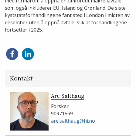
med formål om å oppnå en omforent makrellavtale
som også inkluderer EU, Island og Grønland. De siste
kyststatsforhandlingene fant sted i London i midten av
desember uten å oppnå avtale, slik at forhandlingene
fortsetter i 2025.
Del
Del
på
på
Facebook
LinkedIn
Kontakt
Are Salthaug
Forsker
90971569
are.salthaug@hi.no