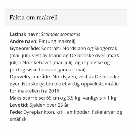
Fakta om makrell
Latinsk navn:
Scomber scombrus
Andre navn:
Pir (ung makrell)
Gyteområde:
Sentralt i Nordsjøen og Skagerrak
(mai–juli), vest av Irland og De britiske øyer (mars–
juli), i Norskehavet (mai–juli), og i spanske og
portugisiske farvann (januar–mai)
Oppvekstområde:
Nordsjøen, vest av De britiske
øyer. Norskekysten ble et viktig oppvekstområde
for makrellen fra 2016
Maks størrelse:
65 cm og 3,5 kg, vanligvis < 1 kg
Levetid:
Sjelden over 25 år
Føde:
Dyreplankton, krill, amfipoder, fiskelarver og
småfisk