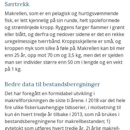
Særtrekk
Makrellen, som er en pelagisk og hurtigsvømmende
fisk, er lett kjennelig på sin runde, helt spoleformede
og strømlinjede kropp. Ryggens farger flammer i grønt
eller blått, og derfra og nedover sidene er det en rekke
uregelmessige tverrbånd. Kroppsskjellene er små, og
kroppen myk som silke å føle på. Makrellen kan bli mer
enn 25 år, opp mot 70 cm og 3,5 kg, men det er sjelden
man ser individer større enn 50 cm i lengde og en vekt
på 1 kg.
Bedre data til bestandsberegninger
Det har foregått en formidabel utvikling i
makrellforskningen de siste ti årene. I 2018 var det hele
fire ulike fiskeriuavhengige tidsserier, i motsetning til
kun én hvert tredje år tilbake i 2013, som nå brukes i
bestandsberegningene for makrellbestanden; 1)
gytetokt som utføres hvert tredje år, 2) årlig makrell-