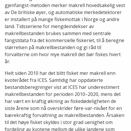
gjenfangst-metoden merker makrell hovedsakelig vest
av De britiske øyer, og automatiske merkedetektorer
er installert på mange fiskemottak i Norge og andre
land. Tidsseriene for mengdeindekser av
makrellbestanden brukes sammen med sentrale
fangstdata fra det kommersielle fiskeriet, til å beregne
størrelsen på makrellbestanden og gi råd til
forvalterne om hvor mye makrell det bør fiskes hvert
år.
Helt siden 2010 har det blitt fisket mer makrell enn
kvoterådet fra ICES. Samtidig har oppdaterte
bestandsberegninger vist at ICES har underestimert
makrellbestanden for perioden 2010–2020, mens det
har vært en kraftig økning av fiskedødeligheten de
siste årene som nå overskrider føre-var-nivået for en
bærekraftig forvaltning av makrellbestanden. Årsaken
til det høye fisket skyldes i stor grad uenighet om
fordeling av kvotene mellom de ulike landene som