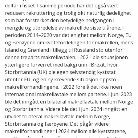
deltar i fisket. I samme periode har det også vært
redusert rekruttering og trolig økt naturlig dødelighet
som har forsterket den betydelige nedgangen i
mengde og utbredelse av makrell de siste ti årene. I
perioden 2014–2020 var det enighet mellom Norge, EU
og Færøyene om kvotefordelingen for makrellen, mens
Island og Grønland i tillegg til Russland sto utenfor
denne treparts makrellavtalen. I 2021 ble situasjonen
ytterligere forverret med bakgrunn i Brexit, hvor
Storbritannia (UK) ble egen selvstendig kyststat
utenfor EU, og en ny krevende situasjon oppsto i
makrellforhandlingene. I 2022 forelå det ikke noen
internasjonal makrellavtale mellom partene. I juni 2023
ble det inngått en bilateral makrellavtale mellom Norge
og Storbritannia. Videre ble det i juni 2024 inngått en
utvidet trilateral makrellavtale mellom Norge,
Storbritannia og Færøyene. Det pågår videre
makrellforhandlinger i 2024 mellom alle kyststatene,