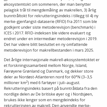
økosystemtokt om sommeren, der man benytter
pelagisk trål til mengdemåling av makrellen, 3) årlig
bunntråltokt for rekrutteringsindeks i tillegg til 4) ny
merke-gjenfangst-dataserie (RFID) fra 2011 som ble
godkjent under siste metoderevisjon (benchmark) i
ICES i 2017. RFID-indeksen ble videre evaluert og
endret under en intermediær metoderevisjon i 2019.
Det har videre blitt besluttet en ny omfattende
metoderevisjon for makrellbestanden i mars 2025.
Det årlige internasjonale makrell-økosystemtoktet er
et forskningssamarbeid mellom Norge, Island,
Færøyene Grønland og Danmark, og dekker store
deler av Nordøst-Atlanteren nord for 60°N (3–3,5
2
millioner km
) med 6 fartøyer i juli–august.
Rekrutteringsindeks basert på bunntråldata fra den
nordlige delen av De britiske øyer og i Nordsjøen,
brukes ikke lenger som en mengdeindeks for
rekrutteringen av makrell. Den anvendte merke-