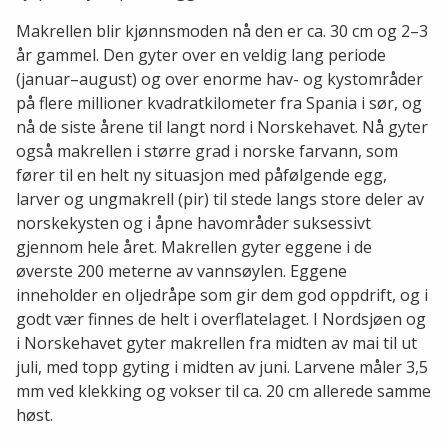
Makrellen blir kjønnsmoden nå den er ca. 30 cm og 2–3
år gammel. Den gyter over en veldig lang periode
(januar–august) og over enorme hav- og kystområder
på flere millioner kvadratkilometer fra Spania i sør, og
nå de siste årene til langt nord i Norskehavet. Nå gyter
også makrellen i større grad i norske farvann, som
fører til en helt ny situasjon med påfølgende egg,
larver og ungmakrell (pir) til stede langs store deler av
norskekysten og i åpne havområder suksessivt
gjennom hele året. Makrellen gyter eggene i de
øverste 200 meterne av vannsøylen. Eggene
inneholder en oljedråpe som gir dem god oppdrift, og i
godt vær finnes de helt i overflatelaget. I Nordsjøen og
i Norskehavet gyter makrellen fra midten av mai til ut
juli, med topp gyting i midten av juni. Larvene måler 3,5
mm ved klekking og vokser til ca. 20 cm allerede samme
høst.