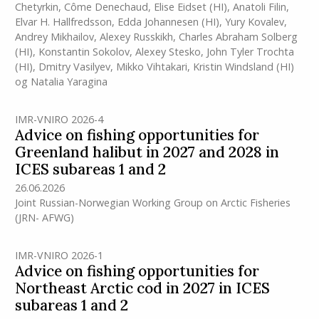
Chetyrkin
,
Côme Denechaud
,
Elise Eidset
(HI)
,
Anatoli Filin
,
Elvar H. Hallfredsson
,
Edda Johannesen
(HI)
,
Yury Kovalev
,
Andrey Mikhailov
,
Alexey Russkikh
,
Charles Abraham Solberg
(HI)
,
Konstantin Sokolov
,
Alexey Stesko
,
John Tyler Trochta
(HI)
,
Dmitry Vasilyev
,
Mikko Vihtakari
,
Kristin Windsland
(HI)
og
Natalia Yaragina
IMR-VNIRO 2026-4
Advice on fishing opportunities for
Greenland halibut in 2027 and 2028 in
ICES subareas 1 and 2
26.06.2026
Joint Russian-Norwegian Working Group on Arctic Fisheries
(JRN- AFWG)
IMR-VNIRO 2026-1
Advice on fishing opportunities for
Northeast Arctic cod in 2027 in ICES
subareas 1 and 2