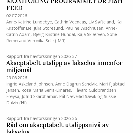
MONITORING PROGRAMME FOR FISH
FEED
02.07.2026
Anne-Katrine Lundebye
,
Cathrin Veenaas
,
Liv Søfteland
,
Kai
Kristoffer Lie
,
Julia Storesund
,
Pauline Wischhusen
,
Anne-
Catrin Adam
,
Bjørg Kristine Hundal
,
Kaja Skjærven
,
Sofie
Remø
and
Veronika Sele
(IMR)
Rapport fra havforskningen 2026-37
Akseptabelt utslipp av lakselus innenfor
miljømål
29.06.2026
Ingrid Askeland Johnsen
,
Anne Dagrun Sandvik
,
Mari Fjalstad
Jensen
,
Rosa Maria Serra-Llinares
,
Håvard Guldbrandsen
Frøysa
,
Jofrid Skardhamar
,
Pål Næverlid Sævik
og
Sussie
Dalvin
(HI)
Rapport fra havforskningen 2026-36
Råd om akseptabelt utslippsnivå av
lakselus