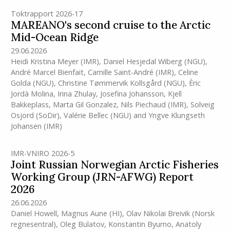
Toktrapport 2026-17
MAREANO's second cruise to the Arctic
Mid-Ocean Ridge
29.06.2026
Heidi Kristina Meyer
(IMR)
,
Daniel Hesjedal Wiberg (NGU)
,
André Marcel Bienfait
,
Camille Saint-André
(IMR)
,
Celine
Golda (NGU)
,
Christine Tømmervik Kollsgård (NGU)
,
Èric
Jordà Molina
,
Irina Zhulay
,
Josefina Johansson
,
Kjell
Bakkeplass
,
Marta Gil Gonzalez
,
Nils Piechaud
(IMR)
,
Solveig
Osjord (SoDir)
,
Valérie Bellec (NGU)
and
Yngve Klungseth
Johansen
(IMR)
IMR-VNIRO 2026-5
Joint Russian Norwegian Arctic Fisheries
Working Group (JRN-AFWG) Report
2026
26.06.2026
Daniel Howell
,
Magnus Aune
(HI)
,
Olav Nikolai Breivik (Norsk
regnesentral)
,
Oleg Bulatov
,
Konstantin Byurno
,
Anatoly