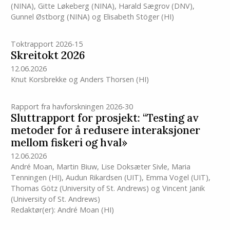
(NINA)
,
Gitte Løkeberg (NINA)
,
Harald Sægrov (DNV)
,
Gunnel Østborg (NINA)
og
Elisabeth Stöger
(HI)
Toktrapport 2026-15
Skreitokt 2026
12.06.2026
Knut Korsbrekke
og
Anders Thorsen
(HI)
Rapport fra havforskningen 2026-30
Sluttrapport for prosjekt: “Testing av
metoder for å redusere interaksjoner
mellom fiskeri og hval»
12.06.2026
André Moan
,
Martin Biuw
,
Lise Doksæter Sivle
,
Maria
Tenningen
(HI)
,
Audun Rikardsen (UIT)
,
Emma Vogel (UIT)
,
Thomas Götz (University of St. Andrews)
og
Vincent Janik
(University of St. Andrews)
Redaktør(er):
André Moan
(HI)