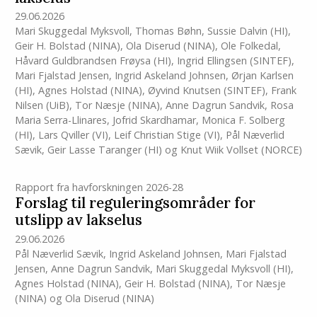
29.06.2026
Mari Skuggedal Myksvoll
,
Thomas Bøhn
,
Sussie Dalvin
(HI)
,
Geir H. Bolstad (NINA)
,
Ola Diserud (NINA)
,
Ole Folkedal
,
Håvard Guldbrandsen Frøysa
(HI)
,
Ingrid Ellingsen (SINTEF)
,
Mari Fjalstad Jensen
,
Ingrid Askeland Johnsen
,
Ørjan Karlsen
(HI)
,
Agnes Holstad (NINA)
,
Øyvind Knutsen (SINTEF)
,
Frank
Nilsen (UiB)
,
Tor Næsje (NINA)
,
Anne Dagrun Sandvik
,
Rosa
Maria Serra-Llinares
,
Jofrid Skardhamar
,
Monica F. Solberg
(HI)
,
Lars Qviller (VI)
,
Leif Christian Stige (VI)
,
Pål Næverlid
Sævik
,
Geir Lasse Taranger
(HI)
og
Knut Wiik Vollset (NORCE)
Rapport fra havforskningen 2026-28
Forslag til reguleringsområder for
utslipp av lakselus
29.06.2026
Pål Næverlid Sævik
,
Ingrid Askeland Johnsen
,
Mari Fjalstad
Jensen
,
Anne Dagrun Sandvik
,
Mari Skuggedal Myksvoll
(HI)
,
Agnes Holstad (NINA)
,
Geir H. Bolstad (NINA)
,
Tor Næsje
(NINA)
og
Ola Diserud (NINA)