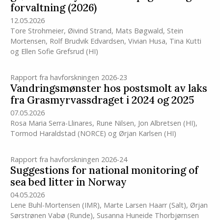
forvaltning (2026)
12.05.2026
Tore Strohmeier
,
Øivind Strand
,
Mats Bøgwald
,
Stein
Mortensen
,
Rolf Brudvik Edvardsen
,
Vivian Husa
,
Tina Kutti
og
Ellen Sofie Grefsrud
(HI)
Rapport fra havforskningen 2026-23
Vandringsmønster hos postsmolt av laks
fra Grasmyrvassdraget i 2024 og 2025
07.05.2026
Rosa Maria Serra-Llinares
,
Rune Nilsen
,
Jon Albretsen
(HI)
,
Tormod Haraldstad (NORCE)
og
Ørjan Karlsen
(HI)
Rapport fra havforskningen 2026-24
Suggestions for national monitoring of
sea bed litter in Norway
04.05.2026
Lene Buhl-Mortensen
(IMR)
,
Marte Larsen Haarr (Salt)
,
Ørjan
Sørstrønen Vabø (Runde)
,
Susanna Huneide Thorbjørnsen