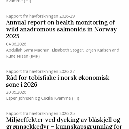
Kvamme
(HI)
Rapport fra havforskningen 2026-29
Annual report on health monitoring of
wild anadromous salmonids in Norway
2025
04.06.2026
Abdullah Sami Madhun
,
Elisabeth Stöger
,
Ørjan Karlsen
and
Rune Nilsen
(IMR)
Rapport fra havforskningen 2026-27
Råd for tobisfiske i norsk økonomisk
sone i 2026
20.05.2026
Espen Johnsen
og
Cecilie Kvamme
(HI)
Rapport fra havforskningen 2026-25
Miljøeffekter ved dyrking av blåskjell og
grønnsekkedyr – kunnskapsgrunnlag for