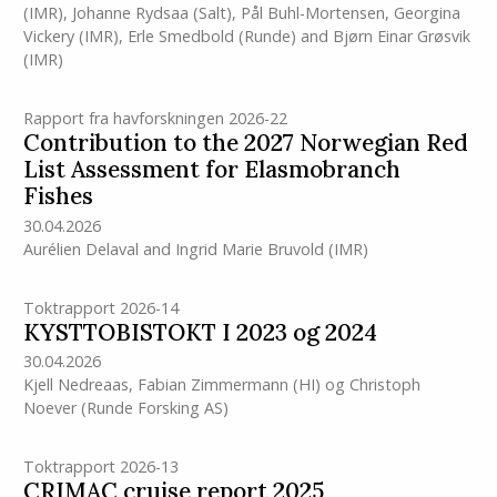
(IMR)
,
Johanne Rydsaa (Salt)
,
Pål Buhl-Mortensen
,
Georgina
Vickery
(IMR)
,
Erle Smedbold (Runde)
and
Bjørn Einar Grøsvik
(IMR)
Rapport fra havforskningen 2026-22
Contribution to the 2027 Norwegian Red
List Assessment for Elasmobranch
Fishes
30.04.2026
Aurélien Delaval
and
Ingrid Marie Bruvold
(IMR)
Toktrapport 2026-14
KYSTTOBISTOKT I 2023 og 2024
30.04.2026
Kjell Nedreaas
,
Fabian Zimmermann
(HI)
og
Christoph
Noever (Runde Forsking AS)
Toktrapport 2026-13
CRIMAC cruise report 2025