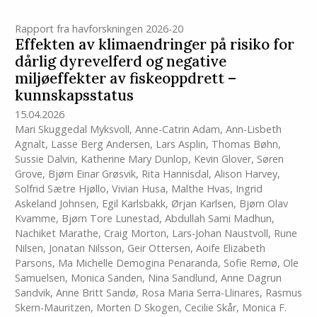
Rapport fra havforskningen 2026-20
Effekten av klimaendringer på risiko for
dårlig dyrevelferd og negative
miljøeffekter av fiskeoppdrett –
kunnskapsstatus
15.04.2026
Mari Skuggedal Myksvoll
,
Anne-Catrin Adam
,
Ann-Lisbeth
Agnalt
,
Lasse Berg Andersen
,
Lars Asplin
,
Thomas Bøhn
,
Sussie Dalvin
,
Katherine Mary Dunlop
,
Kevin Glover
,
Søren
Grove
,
Bjørn Einar Grøsvik
,
Rita Hannisdal
,
Alison Harvey
,
Solfrid Sætre Hjøllo
,
Vivian Husa
,
Malthe Hvas
,
Ingrid
Askeland Johnsen
,
Egil Karlsbakk
,
Ørjan Karlsen
,
Bjørn Olav
Kvamme
,
Bjørn Tore Lunestad
,
Abdullah Sami Madhun
,
Nachiket Marathe
,
Craig Morton
,
Lars-Johan Naustvoll
,
Rune
Nilsen
,
Jonatan Nilsson
,
Geir Ottersen
,
Aoife Elizabeth
Parsons
,
Ma Michelle Demogina Penaranda
,
Sofie Remø
,
Ole
Samuelsen
,
Monica Sanden
,
Nina Sandlund
,
Anne Dagrun
Sandvik
,
Anne Britt Sandø
,
Rosa Maria Serra-Llinares
,
Rasmus
Skern-Mauritzen
,
Morten D Skogen
,
Cecilie Skår
,
Monica F.