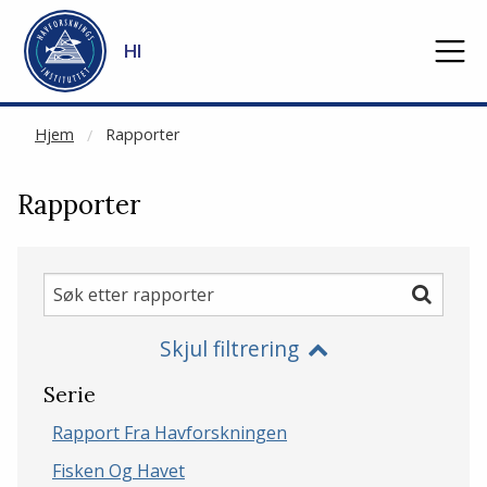
NOT CACHED
Gå til hovedinnhold
HI
Hjem
Rapporter
Rapporter
Søk
Søk
etter
Skjul filtrering
rapporter
Serie
Rapport Fra Havforskningen
Fisken Og Havet