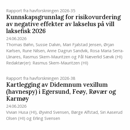
Rapport fra havforskningen 2026-35
Kunnskapsgrunnlag for risikovurdering
av negative effekter av lakselus på vill
laksefisk 2026
24.06.2026
Thomas Bøhn
,
Sussie Dalvin
,
Mari Fjalstad Jensen
,
Ørjan
Karlsen
,
Rune Nilsen
,
Anne Dagrun Sandvik
,
Rosa Maria Serra-
Llinares
,
Rasmus Skern-Mauritzen
og
Pål Næverlid Sævik
(HI)
Redaktør(er):
Rasmus Skern-Mauritzen
(HI)
Rapport fra havforskningen 2026-38
Kartlegging av Didemnum vexillum
(havnespy) i Egersund, Feøy, Røvær og
Karmøy
24.06.2026
Vivian Husa
(HI)
,
Øyvind Svensen
,
Børge Alfstad
,
Siri Aaserud
Olsen
(HI)
og
Erling Svensen