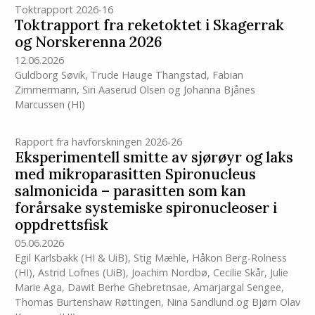
Toktrapport 2026-16
Toktrapport fra reketoktet i Skagerrak
og Norskerenna 2026
12.06.2026
Guldborg Søvik
,
Trude Hauge Thangstad
,
Fabian
Zimmermann
,
Siri Aaserud Olsen
og
Johanna Bjånes
Marcussen
(HI)
Rapport fra havforskningen 2026-26
Eksperimentell smitte av sjørøyr og laks
med mikroparasitten Spironucleus
salmonicida – parasitten som kan
forårsake systemiske spironucleoser i
oppdrettsfisk
05.06.2026
Egil Karlsbakk (HI & UiB)
,
Stig Mæhle
,
Håkon Berg-Rolness
(HI)
,
Astrid Lofnes (UiB)
,
Joachim Nordbø
,
Cecilie Skår
,
Julie
Marie Aga
,
Dawit Berhe Ghebretnsae
,
Amarjargal Sengee
,
Thomas Burtenshaw Røttingen
,
Nina Sandlund
og
Bjørn Olav