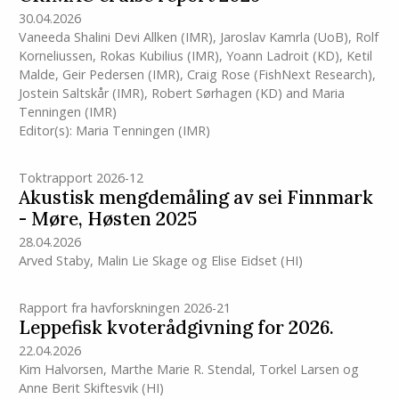
30.04.2026
Vaneeda Shalini Devi Allken
(IMR)
,
Jaroslav Kamrla (UoB)
,
Rolf
Korneliussen
,
Rokas Kubilius
(IMR)
,
Yoann Ladroit (KD)
,
Ketil
Malde
,
Geir Pedersen
(IMR)
,
Craig Rose (FishNext Research)
,
Jostein Saltskår
(IMR)
,
Robert Sørhagen (KD)
and
Maria
Tenningen
(IMR)
Editor(s):
Maria Tenningen
(IMR)
Toktrapport 2026-12
Akustisk mengdemåling av sei Finnmark
- Møre, Høsten 2025
28.04.2026
Arved Staby
,
Malin Lie Skage
og
Elise Eidset
(HI)
Rapport fra havforskningen 2026-21
Leppefisk kvoterådgivning for 2026.
22.04.2026
Kim Halvorsen
,
Marthe Marie R. Stendal
,
Torkel Larsen
og
Anne Berit Skiftesvik
(HI)