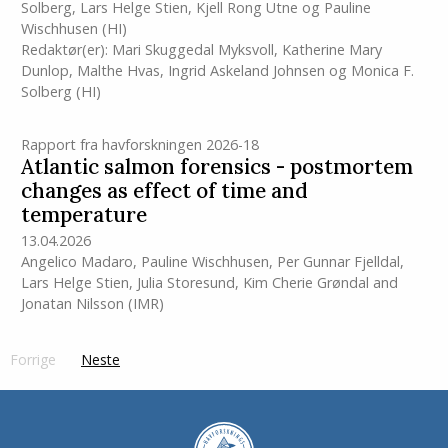
Solberg
,
Lars Helge Stien
,
Kjell Rong Utne
og
Pauline
Wischhusen
(HI)
Redaktør(er):
Mari Skuggedal Myksvoll
,
Katherine Mary
Dunlop
,
Malthe Hvas
,
Ingrid Askeland Johnsen
og
Monica F.
Solberg
(HI)
Rapport fra havforskningen 2026-18
Atlantic salmon forensics - postmortem
changes as effect of time and
temperature
13.04.2026
Angelico Madaro
,
Pauline Wischhusen
,
Per Gunnar Fjelldal
,
Lars Helge Stien
,
Julia Storesund
,
Kim Cherie Grøndal
and
Jonatan Nilsson
(IMR)
Forrige
page
Neste
side