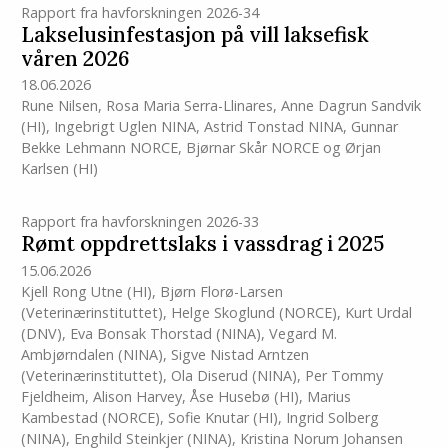
Rapport fra havforskningen 2026-34
Lakselusinfestasjon på vill laksefisk
våren 2026
18.06.2026
Rune Nilsen
,
Rosa Maria Serra-Llinares
,
Anne Dagrun Sandvik
(HI)
,
Ingebrigt Uglen NINA
,
Astrid Tonstad NINA
,
Gunnar
Bekke Lehmann NORCE
,
Bjørnar Skår NORCE
og
Ørjan
Karlsen
(HI)
Rapport fra havforskningen 2026-33
Rømt oppdrettslaks i vassdrag i 2025
15.06.2026
Kjell Rong Utne
(HI)
,
Bjørn Florø-Larsen
(Veterinærinstituttet)
,
Helge Skoglund (NORCE)
,
Kurt Urdal
(DNV)
,
Eva Bonsak Thorstad (NINA)
,
Vegard M.
Ambjørndalen (NINA)
,
Sigve Nistad Arntzen
(Veterinærinstituttet)
,
Ola Diserud (NINA)
,
Per Tommy
Fjeldheim
,
Alison Harvey
,
Åse Husebø
(HI)
,
Marius
Kambestad (NORCE)
,
Sofie Knutar
(HI)
,
Ingrid Solberg
(NINA)
,
Enghild Steinkjer (NINA)
,
Kristina Norum Johansen