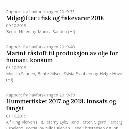
Rapport fra havforskningen 2019-33
Miljøgifter i fisk og fiskevarer 2018
09.10.2019
Bente Nilsen
og
Monica Sanden
(HI)
Rapport fra havforskningen 2019-40
Marint råstoff til produksjon av olje for
humant konsum
03.10.2019
Monica Sanden
,
Bente Nilsen
,
Sylvia Frantzen
og
Helge Hove
(HI)
Rapport fra havforskningen 2019-39
Hummerfisket 2017 og 2018: Innsats og
fangst
01.10.2019
Alf Ring Kleiven
(HI)
,
Jeremy Lyle
,
Keno Ferter
,
Sigurd Heiberg
Espeland
,
Portia Joy Nillos Kleiven
,
Lene Christensen
og
Jon