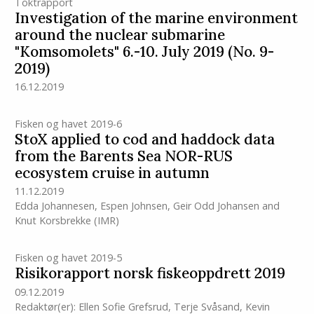
Toktrapport
Investigation of the marine environment
around the nuclear submarine
"Komsomolets" 6.-10. July 2019 (No. 9-
2019)
16.12.2019
Fisken og havet 2019-6
StoX applied to cod and haddock data
from the Barents Sea NOR-RUS
ecosystem cruise in autumn
11.12.2019
Edda Johannesen
,
Espen Johnsen
,
Geir Odd Johansen
and
Knut Korsbrekke
(IMR)
Fisken og havet 2019-5
Risikorapport norsk fiskeoppdrett 2019
09.12.2019
Redaktør(er):
Ellen Sofie Grefsrud
,
Terje Svåsand
,
Kevin