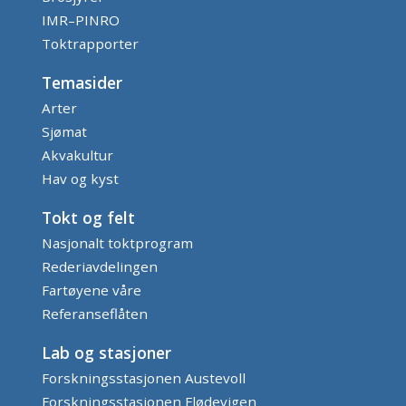
IMR–PINRO
Toktrapporter
Temasider
Arter
Sjømat
Akvakultur
Hav og kyst
Tokt og felt
Nasjonalt toktprogram
Rederiavdelingen
Fartøyene våre
Referanseflåten
Lab og stasjoner
Forskningsstasjonen Austevoll
Forskningsstasjonen Flødevigen