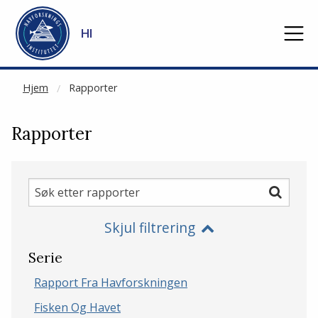
NOT CACHED
Gå til hovedinnhold
HI
Hjem
Rapporter
Rapporter
Søk
Søk
etter
Skjul filtrering
rapporter
Serie
Rapport Fra Havforskningen
Fisken Og Havet