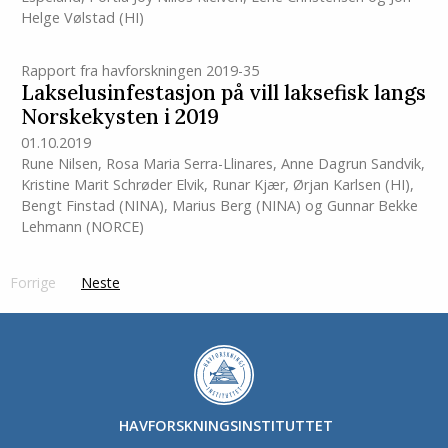
Helge Vølstad
(HI)
Rapport fra havforskningen 2019-35
Lakselusinfestasjon på vill laksefisk langs
Norskekysten i 2019
01.10.2019
Rune Nilsen
,
Rosa Maria Serra-Llinares
,
Anne Dagrun Sandvik
,
Kristine Marit Schrøder Elvik
,
Runar Kjær
,
Ørjan Karlsen
(HI)
,
Bengt Finstad (NINA)
,
Marius Berg (NINA)
og
Gunnar Bekke
Lehmann (NORCE)
Forrige
page
Neste
side
HAVFORSKNINGSINSTITUTTET