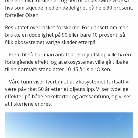
olje enn hva torsken er, og derfor undersøkte vi også
hva som skjedde med en dødelighet på hele 90 prosent,
forteller Olsen.
Resultatet overrasket forskerne: For uansett om man
brukte en dødelighet på 90 eller bare 10 prosent, så
fikk økosystemet varige skader etterpå.
– Frem til nå har man antatt at et oljeutslipp ville ha en
forbigående effekt, og at økosystemet ville gå tilbake
til en normaltilstand etter 10-15 år, sier Olsen.
– Våre funn viser tvert imot at økosystemet fortsatt vil
være påvirket 50 år etter et oljeutslipp. Vi ser tydelige
effekter på både enkeltarter og artssamfunn, og vi ser
at fiskeriene endres.