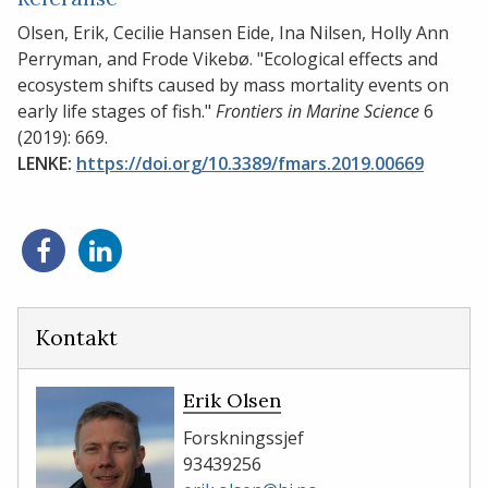
Olsen, Erik, Cecilie Hansen Eide, Ina Nilsen, Holly Ann
Perryman, and Frode Vikebø. "Ecological effects and
ecosystem shifts caused by mass mortality events on
early life stages of fish."
Frontiers in Marine Science
6
(2019): 669.
LENKE:
https://doi.org/10.3389/fmars.2019.00669
Del
Del
på
på
Facebook
LinkedIn
Kontakt
Erik Olsen
Forskningssjef
93439256