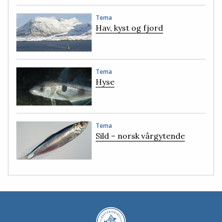
Tema
Hav, kyst og fjord
Tema
Hyse
Tema
Sild – norsk vårgytende