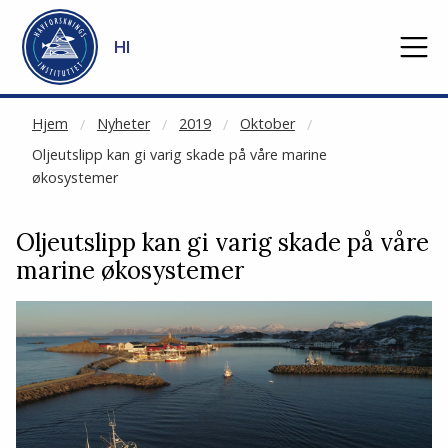
NOT CACHED
Gå til hovedinnhold
HI
Hjem
Nyheter
2019
Oktober
Oljeutslipp kan gi varig skade på våre marine
økosystemer
Oljeutslipp kan gi varig skade på våre
marine økosystemer