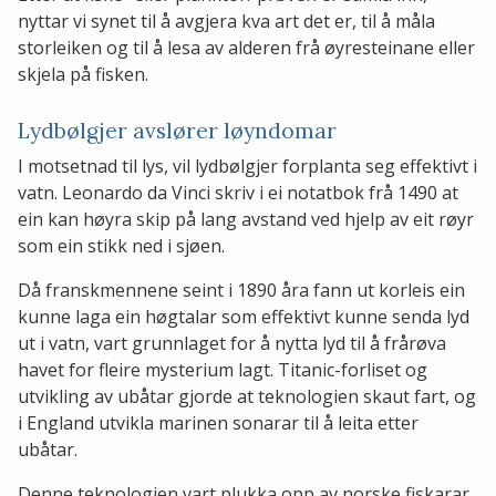
nyttar vi synet til å avgjera kva art det er, til å måla
storleiken og til å lesa av alderen frå øyresteinane eller
skjela på fisken.
Lydbølgjer avslører løyndomar
I motsetnad til lys, vil lydbølgjer forplanta seg effektivt i
vatn. Leonardo da Vinci skriv i ei notatbok frå 1490 at
ein kan høyra skip på lang avstand ved hjelp av eit røyr
som ein stikk ned i sjøen.
Då franskmennene seint i 1890 åra fann ut korleis ein
kunne laga ein høgtalar som effektivt kunne senda lyd
ut i vatn, vart grunnlaget for å nytta lyd til å frårøva
havet for fleire mysterium lagt. Titanic-forliset og
utvikling av ubåtar gjorde at teknologien skaut fart, og
i England utvikla marinen sonarar til å leita etter
ubåtar.
Denne teknologien vart plukka opp av norske fiskarar.