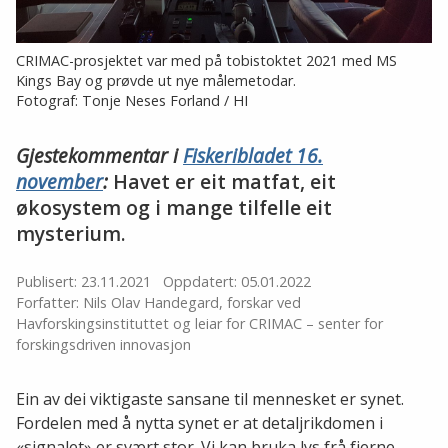
CRIMAC-prosjektet var med på tobistoktet 2021 med MS
Kings Bay og prøvde ut nye målemetodar.
Fotograf: Tonje Neses Forland / HI
Gjestekommentar i
Fiskeribladet 16.
november
:
Havet er eit matfat, eit
økosystem og i mange tilfelle eit
mysterium.
Publisert: 23.11.2021
Oppdatert: 05.01.2022
Forfatter: Nils Olav Handegard, forskar ved
Havforskingsinstituttet og leiar for CRIMAC – senter for
forskingsdriven innovasjon
Ein av dei viktigaste sansane til mennesket er synet.
Fordelen med å nytta synet er at detaljrikdomen i
«signalet» er svært stor. Vi kan bruka lys frå fjerne