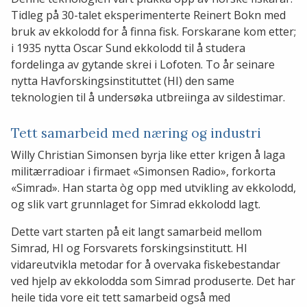
Tidleg på 30-talet eksperimenterte Reinert Bokn med
bruk av ekkolodd for å finna fisk. Forskarane kom etter;
i 1935 nytta Oscar Sund ekkolodd til å studera
fordelinga av gytande skrei i Lofoten. To år seinare
nytta Havforskingsinstituttet (HI) den same
teknologien til å undersøka utbreiinga av sildestimar.
Tett samarbeid med næring og industri
Willy Christian Simonsen byrja like etter krigen å laga
militærradioar i firmaet «Simonsen Radio», forkorta
«Simrad». Han starta òg opp med utvikling av ekkolodd,
og slik vart grunnlaget for Simrad ekkolodd lagt.
Dette vart starten på eit langt samarbeid mellom
Simrad, HI og Forsvarets forskingsinstitutt. HI
vidareutvikla metodar for å overvaka fiskebestandar
ved hjelp av ekkolodda som Simrad produserte. Det har
heile tida vore eit tett samarbeid også med