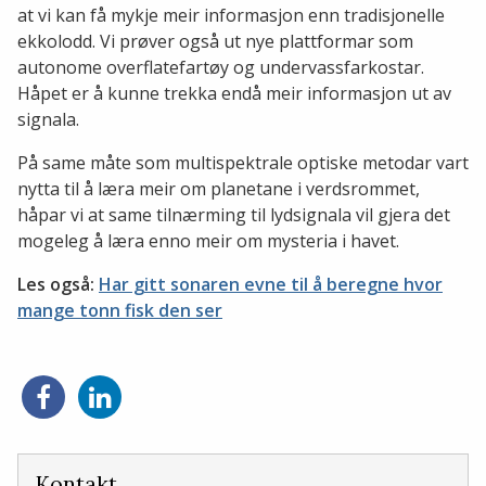
at vi kan få mykje meir informasjon enn tradisjonelle
ekkolodd. Vi prøver også ut nye plattformar som
autonome overflatefartøy og undervassfarkostar.
Håpet er å kunne trekka endå meir informasjon ut av
signala.
På same måte som multispektrale optiske metodar vart
nytta til å læra meir om planetane i verdsrommet,
håpar vi at same tilnærming til lydsignala vil gjera det
mogeleg å læra enno meir om mysteria i havet.
Les også:
Har gitt sonaren evne til å beregne hvor
mange tonn fisk den ser
Del
Del
på
på
Facebook
LinkedIn
Kontakt