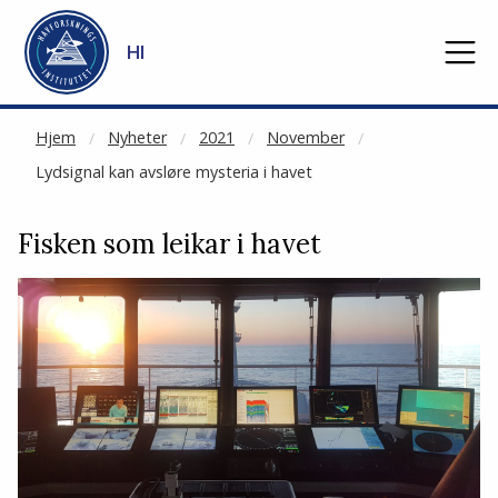
NOT CACHED
Gå til hovedinnhold
HI
Hjem
Nyheter
2021
November
Lydsignal kan avsløre mysteria i havet
Fisken som leikar i havet