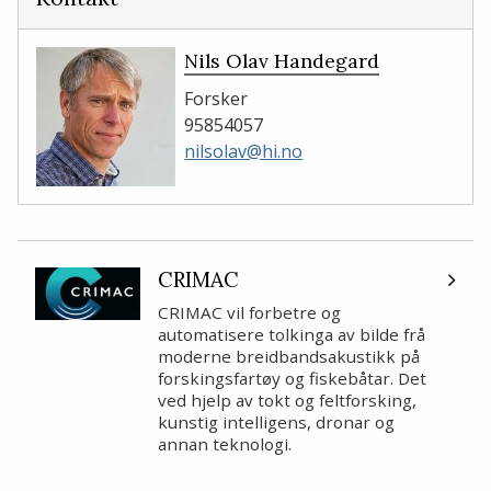
Nils Olav Handegard
Forsker
95854057
nilsolav@hi.no
CRIMAC
CRIMAC vil forbetre og
automatisere tolkinga av bilde frå
moderne breidbandsakustikk på
forskingsfartøy og fiskebåtar. Det
ved hjelp av tokt og feltforsking,
kunstig intelligens, dronar og
annan teknologi.