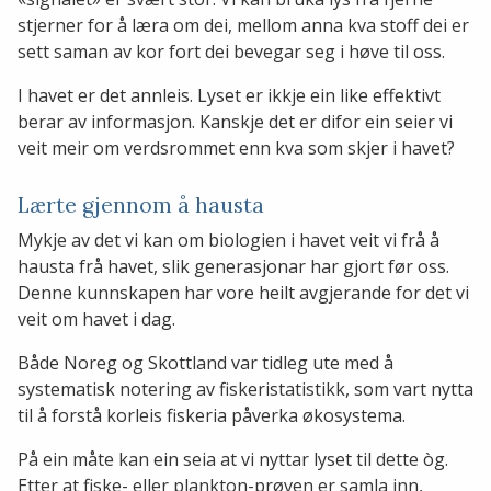
stjerner for å læra om dei, mellom anna kva stoff dei er
sett saman av kor fort dei bevegar seg i høve til oss.
I havet er det annleis. Lyset er ikkje ein like effektivt
berar av informasjon. Kanskje det er difor ein seier vi
veit meir om verdsrommet enn kva som skjer i havet?
Lærte gjennom å hausta
Mykje av det vi kan om biologien i havet veit vi frå å
hausta frå havet, slik generasjonar har gjort før oss.
Denne kunnskapen har vore heilt avgjerande for det vi
veit om havet i dag.
Både Noreg og Skottland var tidleg ute med å
systematisk notering av fiskeristatistikk, som vart nytta
til å forstå korleis fiskeria påverka økosystema.
På ein måte kan ein seia at vi nyttar lyset til dette òg.
Etter at fiske- eller plankton-prøven er samla inn,