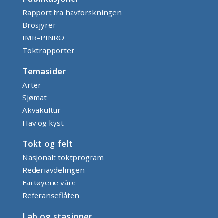
Rapport fra havforskningen
Brosjyrer
IMR–PINRO
Toktrapporter
Temasider
Arter
Sjømat
Akvakultur
Hav og kyst
Tokt og felt
Nasjonalt toktprogram
Rederiavdelingen
Fartøyene våre
Referanseflåten
Lab og stasjoner