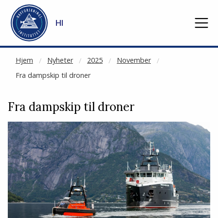
NOT CACHED
Gå til hovedinnhold
HI
Hjem
Nyheter
2025
November
Fra dampskip til droner
Fra dampskip til droner