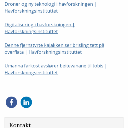
Droner og ny teknologi i havforskningen |
Havforskningsinstituttet
Digitalisering i havforskningen |
Havforskningsinstituttet
Denne fjernstyrte kajakken ser brisling tett på
overflata | Havforskningsinstituttet
Umanna farkost avslører beitevanane til tobis |
Havforskningsinstituttet
Del
Del
på
på
Facebook
LinkedIn
Kontakt