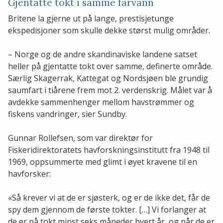
Gjentatte tokt i samme farvann
Britene la gjerne ut på lange, prestisjetunge
ekspedisjoner som skulle dekke størst mulig områder.
– Norge og de andre skandinaviske landene satset
heller på gjentatte tokt over samme, definerte område.
Særlig Skagerrak, Kattegat og Nordsjøen ble grundig
saumfart i tiårene frem mot 2. verdenskrig. Målet var å
avdekke sammenhenger mellom havstrømmer og
fiskens vandringer, sier Sundby.
Gunnar Rollefsen, som var direktør for
Fiskeridirektoratets havforskningsinstitutt fra 1948 til
1969, oppsummerte med glimt i øyet kravene til en
havforsker:
«Så krever vi at de er sjøsterk, og er de ikke det, får de
spy dem gjennom de første tokter. […] Vi forlanger at
de er på tokt minst seks måneder hvert år, og når de er