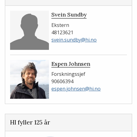
Svein Sundby
Ekstern
48123621
svein.sundby@hi.no
Espen Johnsen
Forskningssjef
90606394
espen.johnsen@hi.no
HI fyller 125 år