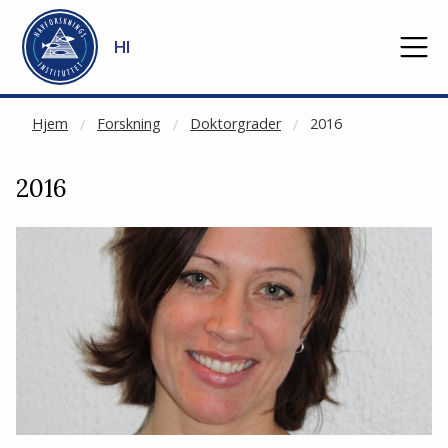
NOT CACHED
Gå til hovedinnhold
HI
Hjem
Forskning
Doktorgrader
2016
2016