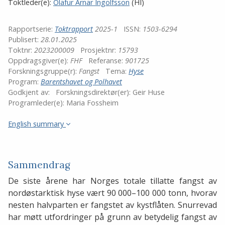
Toktleder(e):
Olafur Arnar Ingolfsson
(HI)
Rapportserie:
Toktrapport
2025-1
ISSN:
1503-6294
Publisert:
28.01.2025
Toktnr:
2023200009
Prosjektnr:
15793
Oppdragsgiver(e):
FHF
Referanse:
901725
Forskningsgruppe(r):
Fangst
Tema:
Hyse
Program:
Barentshavet og Polhavet
Godkjent av:
Forskningsdirektør(er):
Geir Huse
Programleder(e):
Maria Fossheim
English summary
Sammendrag
De siste årene har Norges totale tillatte fangst av
nordøstarktisk hyse vært 90 000–100 000 tonn, hvorav
nesten halvparten er fangstet av kystflåten. Snurrevad
har møtt utfordringer på grunn av betydelig fangst av