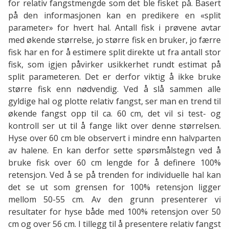
for relativ fangstmengde som det ble fisket på. Basert
på den informasjonen kan en predikere en «split
parameter» for hvert hal. Antall fisk i prøvene avtar
med økende størrelse, jo større fisk en bruker, jo færre
fisk har en for å estimere split direkte ut fra antall stor
fisk, som igjen påvirker usikkerhet rundt estimat på
split parameteren. Det er derfor viktig å ikke bruke
større fisk enn nødvendig. Ved å slå sammen alle
gyldige hal og plotte relativ fangst, ser man en trend til
økende fangst opp til ca. 60 cm, det vil si test- og
kontroll ser ut til å fange likt over denne størrelsen.
Hyse over 60 cm ble observert i mindre enn halvparten
av halene. En kan derfor sette spørsmålstegn ved å
bruke fisk over 60 cm lengde for å definere 100%
retensjon. Ved å se på trenden for individuelle hal kan
det se ut som grensen for 100% retensjon ligger
mellom 50-55 cm. Av den grunn presenterer vi
resultater for hyse både med 100% retensjon over 50
cm og over 56 cm. I tillegg til å presentere relativ fangst