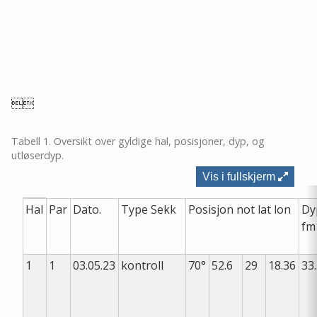

Tabell 1. Oversikt over gyldige hal, posisjoner, dyp, og
utløserdyp.
Vis i fullskjerm
Hal
Par
Dato.
Type Sekk
Posisjon not lat lon
Dy
fm
1
1
03.05.23
kontroll
70°
52.6
29
18.36
33