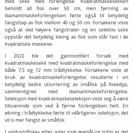
med sekk med forlengelse. Kvadratmaskesekken
beholdt all fisk over 50 cm, men fjerning av
diamantmaskeforlengelsen førte også til betydelig
fangsttap av fisk mellom 40 og 50 cm. Forsøkene viste
også at ved høyere fangstrater og en selektiv sekk
oppstår det betydelig kleing av fisk som står fast i de
kvadratiske maskene.
I 2022 ble det gjennomført forsøk med
kvadratmaskesekk med kvadratmaskeforlengelse med
både 7,5 og 12 mm trådtykkelse. Forsøkene viste at
bruk av kvadratmaskeforlengelse resulterte i en
betydelig bedre utsortering av småfisk på fiskedyp,
sammenlignet med diamantmaskeforlengelse.
Seleksjon med kvadratmaskeseleksjon viste seg å være
tilsvarende som ved å fjerne forlengelsen helt. En
økning i trådtykkelse førte til «dårligere» seleksjon, det
vil si mer fangst av småfisk.
I «industrifiske» etter arter som øyepål og tobis er det