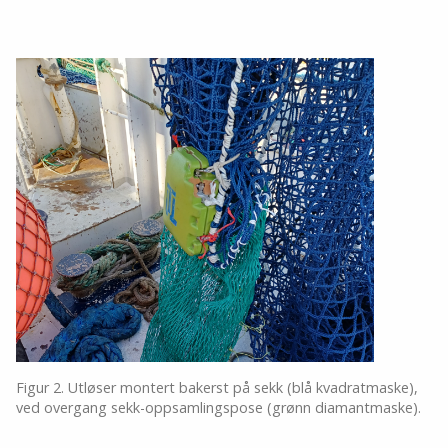
Figur 2. Utløser montert bakerst på sekk (blå kvadratmaske),
ved overgang sekk-oppsamlingspose (grønn diamantmaske).