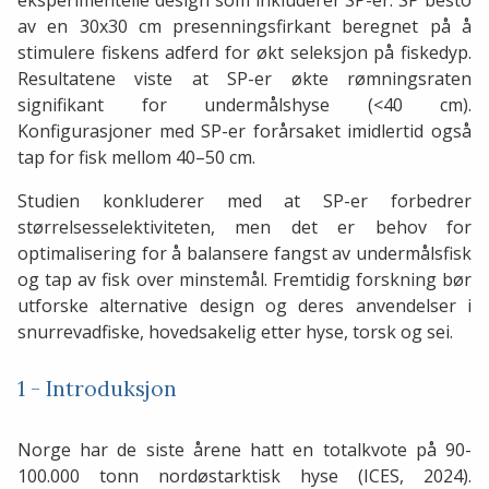
eksperimentelle design som inkluderer SP-er. SP besto
av en 30x30 cm presenningsfirkant beregnet på å
stimulere fiskens adferd for økt seleksjon på fiskedyp.
Resultatene viste at SP-er økte rømningsraten
signifikant for undermålshyse (<40 cm).
Konfigurasjoner med SP-er forårsaket imidlertid også
tap for fisk mellom 40–50 cm.
Studien konkluderer med at SP-er forbedrer
størrelsesselektiviteten, men det er behov for
optimalisering for å balansere fangst av undermålsfisk
og tap av fisk over minstemål. Fremtidig forskning bør
utforske alternative design og deres anvendelser i
snurrevadfiske, hovedsakelig etter hyse, torsk og sei.
1 - Introduksjon
Norge har de siste årene hatt en totalkvote på 90-
100.000 tonn nordøstarktisk hyse (ICES, 2024).