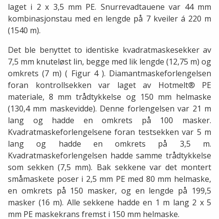
laget i 2 x 3,5 mm PE. Snurrevadtauene var 44 mm
kombinasjonstau med en lengde på 7 kveiler á 220 m
(1540 m).
Det ble benyttet to identiske kvadratmaskesekker av
7,5 mm knuteløst lin, begge med lik lengde (12,75 m) og
omkrets (7 m) ( Figur 4 ). Diamantmaskeforlengelsen
foran kontrollsekken var laget av Hotmelt® PE
materiale, 8 mm trådtykkelse og 150 mm helmaske
(130,4 mm maskevidde). Denne forlengelsen var 21 m
lang og hadde en omkrets på 100 masker.
Kvadratmaskeforlengelsene foran testsekken var 5 m
lang og hadde en omkrets på 3,5 m.
Kvadratmaskeforlengelsen hadde samme trådtykkelse
som sekken (7,5 mm). Bak sekkene var det montert
småmaskete poser i 2,5 mm PE med 80 mm helmaske,
en omkrets på 150 masker, og en lengde på 199,5
masker (16 m). Alle sekkene hadde en 1 m lang 2 x 5
mm PE maskekrans fremst i 150 mm helmaske.