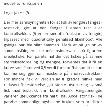
modell av funksjonen:
Logit (
π
) = s (
l
)
Der
π
er sannsynligheten for at fisk av lengde
l
fanges i
testsekk, gitt at den fanges i enten test eller
kontrollsekk. s (
l
) er en smooth funksjon av lengde,
tilpasset med ‘quadratically penalised likelihood’. Alle
gyldige par ble slått sammen. Merk at på grunn av
sammenslåingen er konfidensintervaller på figurene
urealistiske. For parete hal der det fiskes på samme
størrelsesfordeling og mengde, forventes det å få en
kurve som flater ved 0,5 verdi for stor fisk som ikke kan
komme seg gjennom maskene på snurrevadsekken.
For mindre fisk vil verdien av
π
gradvis minke med
redusert fiskestørrelse, gitt større utsortering av små
fisk med testsekk enn kontrollsekk. Fangstmengde
varierer utelukkende fra hal til hal. Andel stor fisk i de
parvise sammenligningshalene brukes som prediktor