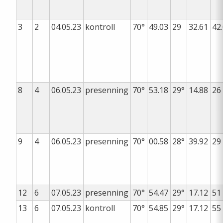
3
2
04.05.23
kontroll
70°
49.03
29
32.61
42
8
4
06.05.23
presenning
70°
53.18
29°
14.88
26
9
4
06.05.23
presenning
70°
00.58
28°
39.92
29
12
6
07.05.23
presenning
70°
54.47
29°
17.12
51
13
6
07.05.23
kontroll
70°
54.85
29°
17.12
55