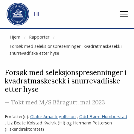
NOT CACHED
Gå til hovedinnhold
HI
Hjem
Rapporter
Forsøk med seleksjonspresenninger i kvadratmaskesekk i
snurrevadfiske etter hyse
Forsøk med seleksjonspresenninger i
kvadratmaskesekk i snurrevadfiske
etter hyse
— Tokt med M/S Båragutt, mai 2023
Forfatter(e):
Olafur Arnar Ingolfsson
,
Odd-Børre Humborstad
,
Liz Beate Kolstad Kvalvik
(HI)
og
Hermann Pettersen
(Fiskeridirektoratet)