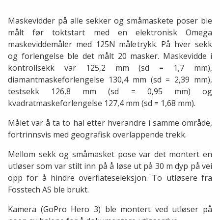
Maskevidder på alle sekker og småmaskete poser ble
målt før toktstart med en elektronisk Omega
maskeviddemåler med 125N måletrykk. På hver sekk
og forlengelse ble det målt 20 masker. Maskevidde i
kontrollsekk var 125,2 mm (sd = 1,7 mm),
diamantmaskeforlengelse 130,4 mm (sd = 2,39 mm),
testsekk 126,8 mm (sd = 0,95 mm) og
kvadratmaskeforlengelse 127,4 mm (sd = 1,68 mm).
Målet var å ta to hal etter hverandre i samme område,
fortrinnsvis med geografisk overlappende trekk
.
Mellom sekk og småmasket pose var det montert en
utløser som var stilt inn på å løse ut på 30 m dyp på vei
opp for å hindre overflateseleksjon. To utløsere fra
Fosstech AS ble brukt.
Kamera (GoPro Hero 3) ble montert ved utløser på