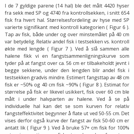
I de 7 gyldige parene (14 hal) ble det målt 4420 hyser
fra sekk med SP og 4740 fra kontrollsekken, i snitt 654
fisk fra hvert hal. Størrelsesfordeling av hyse med SP
varierte signifikant med kontroll kategorien ( Figur 6 ).
Tap av fisk, både under og over minstemålet på 40 cm
var betydelig. Relativ andel fisk i testsekken vs. kontroll
økte med lengde ( Figur 7 ). Ved å slå sammen alle
halene fikk vi en fangstsammenligningskurve som
tyder på at fangst over ca. 56 cm er tilbakeholdt jevnt i
begge sekkene, under den lengden blir andel fisk i
testsekken gradvis mindre. Estimert fangsttap av 48 cm
fisk er ~50% og 40 cm fisk ~90% ( Figur 8 ). Estimat for
størrelse på fisk er likevel usikkert, fisk over 60 cm ble
målt i under halvparten av halene. Ved å se på
individuelle hal kan det se som kurven for relativ
fangsteffektivitet begynner å flate ut ved 50-55 cm. Det
vises derfor også kurve der fangst av fisk 50-60 cm er
antatt lik ( Figur 9 ). Ved å bruke 57+ cm fisk for 100%