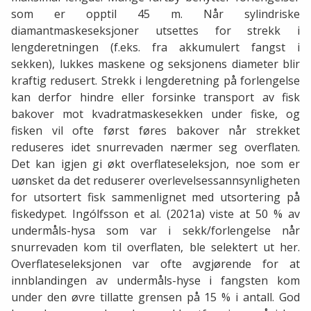
som er opptil 45 m. Når sylindriske
diamantmaskeseksjoner utsettes for strekk i
lengderetningen (f.eks. fra akkumulert fangst i
sekken), lukkes maskene og seksjonens diameter blir
kraftig redusert. Strekk i lengderetning på forlengelse
kan derfor hindre eller forsinke transport av fisk
bakover mot kvadratmaskesekken
under fiske, og
fisken vil ofte først føres bakover når strekket
reduseres idet snurrevaden nærmer seg overflaten.
Det kan igjen gi økt overflateseleksjon, noe som er
uønsket da det reduserer overlevelsessannsynligheten
for utsortert fisk sammenlignet med utsortering på
fiskedypet. Ingólfsson et al. (2021a) viste at 50 % av
undermåls-hysa som var i sekk/forlengelse når
snurrevaden kom til overflaten, ble selektert ut her.
Overflateseleksjonen var ofte avgjørende for at
innblandingen av undermåls-hyse i fangsten kom
under den øvre tillatte grensen på 15 % i antall. God