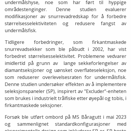
undermålshyse, noe som har ført til hyppige
områdestenginger. Denne studien evaluerer
modifikasjoner av snurrevadredskap for å forbedre
størrelsesselektiviteten og redusere fangst av
undermålsfisk.
Tidligere forbedringer, som firkantmaskede
snurrevadsekker som ble påbudt i 2002, har vist
forbedret størrelsesselektivitet. Problemene vedvarer
imidlertid på grunn av lange sekkeforlengelser av
diamantseksjoner og uønsket overflateseleksjon, noe
som reduserer overlevelsesraten for undermålsfisk.
Denne studien undersøker effekten av å implementere
seleksjonspaneler (SP), inspirert av "Excluder"-enheten
som brukes i industrielt trålfiske etter øyepål og tobis, i
firkantmaskede seksjoner.
Forsøk ble utført ombord på MS Båragutt i mai 2023
og sammenlignet standardkonfigurasjoner med