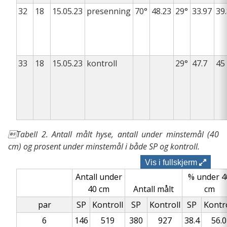
32
18
15.05.23
presenning
70°
48.23
29°
33.97
39
33
18
15.05.23
kontroll
29°
47.7
45
Tabell 2. Antall målt hyse, antall under minstemål (40
cm) og prosent under minstemål i både SP og kontroll.
Vis i fullskjerm
Antall under
% under 4
40 cm
Antall målt
cm
par
SP
Kontroll
SP
Kontroll
SP
Kontro
6
146
519
380
927
38.4
56.0