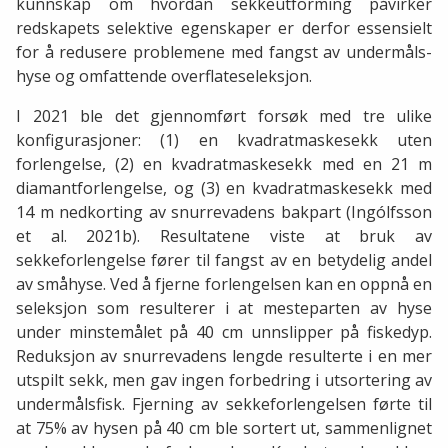
kunnskap om hvordan sekkeutforming påvirker
redskapets selektive egenskaper er derfor essensielt
for å redusere problemene med fangst av undermåls-
hyse og omfattende overflateseleksjon.
I 2021 ble det gjennomført forsøk med tre ulike
konfigurasjoner: (1) en kvadratmaskesekk uten
forlengelse, (2) en kvadratmaskesekk med en 21 m
diamantforlengelse, og (3) en kvadratmaskesekk med
14 m nedkorting av snurrevadens bakpart (Ingólfsson
et al. 2021b). Resultatene viste at bruk av
sekkeforlengelse fører til fangst av en betydelig andel
av småhyse. Ved å fjerne forlengelsen kan en oppnå en
seleksjon som resulterer i at mesteparten av hyse
under minstemålet på 40 cm unnslipper på fiskedyp.
Reduksjon av snurrevadens lengde resulterte i en mer
utspilt sekk, men gav ingen forbedring i utsortering av
undermålsfisk. Fjerning av sekkeforlengelsen førte til
at 75% av hysen på 40 cm ble sortert ut, sammenlignet