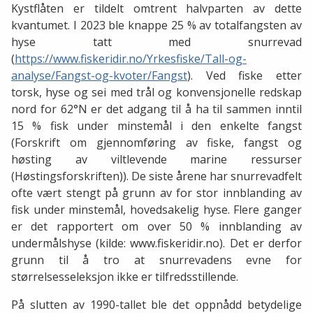
Kystflåten er tildelt omtrent halvparten av dette
kvantumet. I 2023 ble knappe 25 % av totalfangsten av
hyse tatt med snurrevad
(
https://www.fiskeridir.no/Yrkesfiske/Tall-og-
analyse/Fangst-og-kvoter/Fangst
). Ved fiske etter
torsk, hyse og sei med trål og konvensjonelle redskap
nord for 62°N er det adgang til å ha til sammen inntil
15 % fisk under minstemål i den enkelte fangst
(Forskrift om gjennomføring av fiske, fangst og
høsting av viltlevende marine ressurser
(Høstingsforskriften)). De siste årene har snurrevadfelt
ofte vært stengt på grunn av for stor innblanding av
fisk under minstemål, hovedsakelig hyse. Flere ganger
er det rapportert om over 50 % innblanding av
undermålshyse (kilde: www.fiskeridir.no). Det er derfor
grunn til å tro at snurrevadens evne for
størrelsesseleksjon ikke er tilfredsstillende.
På slutten av 1990-tallet ble det oppnådd betydelige