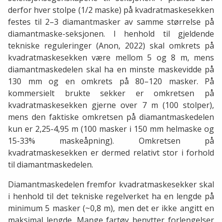
derfor hver stolpe (1/2 maske) på kvadratmaskesekken
festes til 2–3 diamantmasker av samme størrelse på
diamantmaske-seksjonen. I henhold til gjeldende
tekniske reguleringer (Anon, 2022) skal omkrets på
kvadratmaskesekken være mellom 5 og 8 m, mens
diamantmaskedelen skal ha en minste maskevidde på
130 mm og en omkrets på 80–120 masker
. På
kommersielt brukte sekker er omkretsen på
kvadratmaskesekken gjerne over 7 m (100 stolper),
mens den faktiske omkretsen på diamantmaskedelen
kun er 2,25-4,95 m (100 masker i 150 mm helmaske og
15-33% maskeåpning). Omkretsen på
kvadratmaskesekken er dermed relativt stor i forhold
til diamantmaskedelen.
Diamantmaskedelen fremfor
kvadratmaskesekker skal
i henhold til det tekniske regelverket ha en lengde på
minimum 5 masker (~0,8 m), men det er ikke angitt en
maksimal lengde. Mange fartøy benytter forlengelser