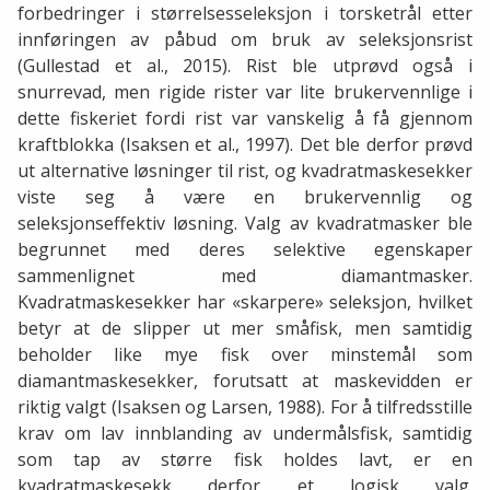
forbedringer i størrelsesseleksjon i torsketrål etter
innføringen av påbud om bruk av seleksjonsrist
(Gullestad et al., 2015). Rist ble utprøvd også i
snurrevad, men rigide rister var lite brukervennlige i
dette fiskeriet fordi rist var vanskelig å få gjennom
kraftblokka (Isaksen et al., 1997). Det ble derfor prøvd
ut alternative løsninger til rist, og kvadratmaskesekker
viste seg å være en brukervennlig og
seleksjonseffektiv løsning. Valg av kvadratmasker ble
begrunnet med deres selektive egenskaper
sammenlignet med diamantmasker.
Kvadratmaskesekker har «skarpere» seleksjon, hvilket
betyr at de slipper ut mer småfisk, men samtidig
beholder like mye fisk over minstemål som
diamantmaskesekker, forutsatt at maskevidden er
riktig valgt (Isaksen og Larsen, 1988). For å tilfredsstille
krav om lav innblanding av undermålsfisk, samtidig
som tap av større fisk holdes lavt, er en
kvadratmaskesekk derfor et logisk valg.