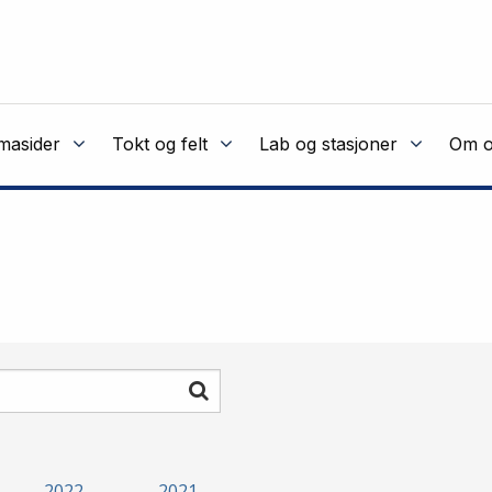
masider
Tokt og felt
Lab og stasjoner
Om o
Søk
2022
2021