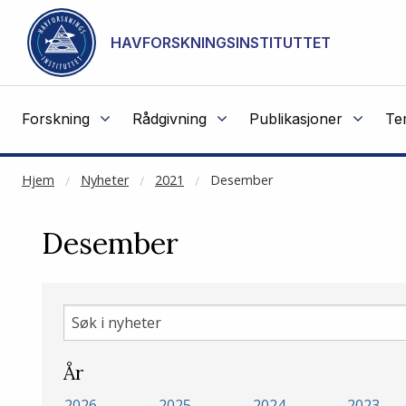
NOT CACHED
Gå til hovedinnhold
HAVFORSKNINGSINSTITUTTET
Forskning
Rådgivning
Publikasjoner
Te
Hjem
Nyheter
2021
Desember
Desember
Søk
i
nyheter
År
2026
2025
2024
2023