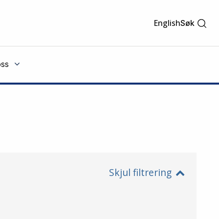
English
Søk
ss
Skjul filtrering