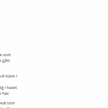
ne som
e gått
ll stans i
ig i havet.
e hav.
hval som