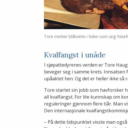
Tore merker blåkveite i tiden som ung fiskef
Kvalfangst i unåde
I sjøpattedyrenes verden er Tore Haug 
beveger seg i samme krets. Innsatsen f
upåaktet hen. Og det er heller ikke så r
Tore startet sin jobb som havforsker hos
all kvalfangst. For lite kunnskap om k
reguleringer gjennom flere tiår. Man vis
Den internasjonale kvalfangstkommisjone
– På dette tidspunktet visste man også