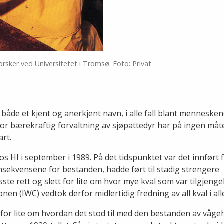
orsker ved Universitetet i Tromsø. Foto: Privat
både et kjent og anerkjent navn, i alle fall blant menneske
or bærekraftig forvaltning av sjøpattedyr har på ingen måt
art.
 HI i september i 1989. På det tidspunktet var det innført fu
onsekvensene for bestanden, hadde ført til stadig strengere
ste rett og slett for lite om hvor mye kval som var tilgjengel
n (IWC) vedtok derfor midlertidig fredning av all kval i all
 for lite om hvordan det stod til med den bestanden av våge