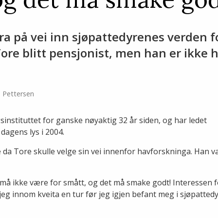
a på vei inn sjøpattedyrenes verden f
Tore blitt pensjonist, men han er ikke h
d Pettersen
instituttet for ganske nøyaktig 32 år siden, og har ledet
dagens lys i 2004.
ne da Tore skulle velge sin vei innenfor havforskninga. Han v
t må ikke være for smått, og det må smake godt! Interessen f
r jeg innom kveita en tur før jeg igjen befant meg i sjøpatte