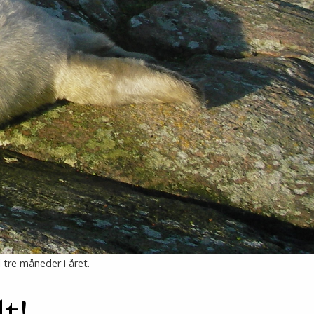
 tre måneder i året.
t!