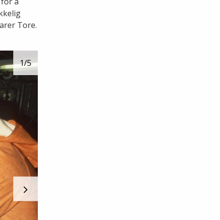
 for å
kkelig
larer Tore.
1
/5