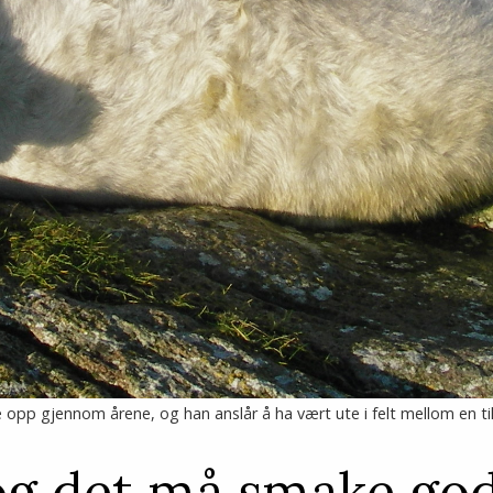
 opp gjennom årene, og han anslår å ha vært ute i felt mellom en til
 og det må smake god