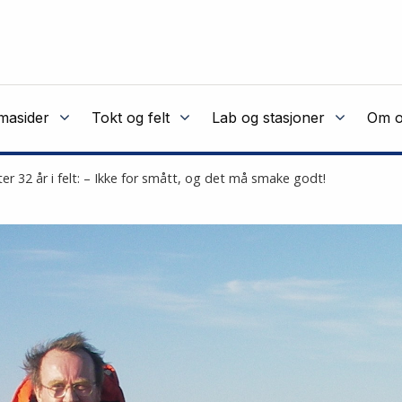
masider
Tokt og felt
Lab og stasjoner
Om o
er 32 år i felt: – Ikke for smått, og det må smake godt!