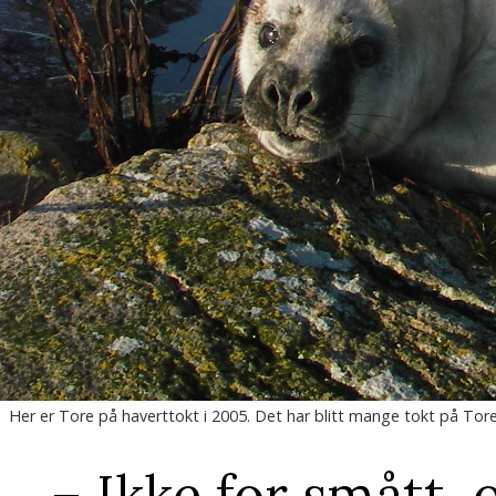
Her er Tore på haverttokt i 2005. Det har blitt mange tokt på Tore
– Ikke for smått,