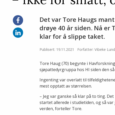
Det var Tore Haugs mantr
Del
på
drøye 40 år siden. Nå er 
Facebook
Del
klar for å slippe taket.
på
LinkedIn
Publisert: 19.11.2021
Forfatter: Vibeke Lun
Tore Haug (70) begynte i Havforsknings
sjøpattedyrgruppa hos HI siden den så 
Ingenting var overlatt til tilfeldighete
mest opptatt av størrelsen.
– Jeg var ganske så klar på to ting. De
startet allerede i studietiden, og så va
verden, forteller Tore.