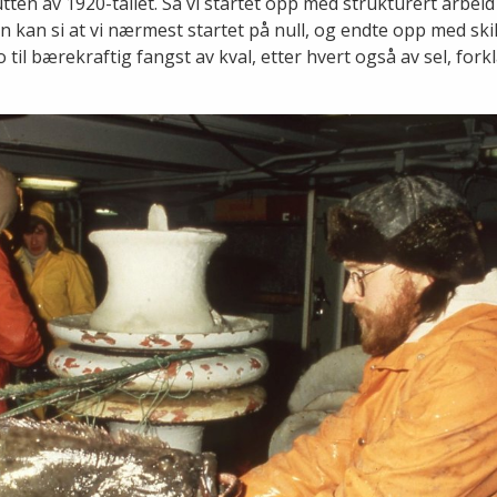
ten av 1920-tallet. Så vi startet opp med strukturert arbeid
kan si at vi nærmest startet på null, og endte opp med ski
il bærekraftig fangst av kval, etter hvert også av sel, fork