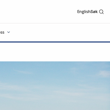
English
Søk
ss