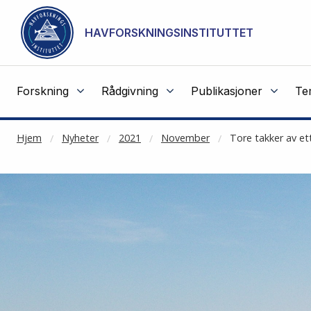
NOT CACHED
Gå til hovedinnhold
HAVFORSKNINGSINSTITUTTET
Forskning
Rådgivning
Publikasjoner
Te
Hjem
Nyheter
2021
November
Tore takker av ett