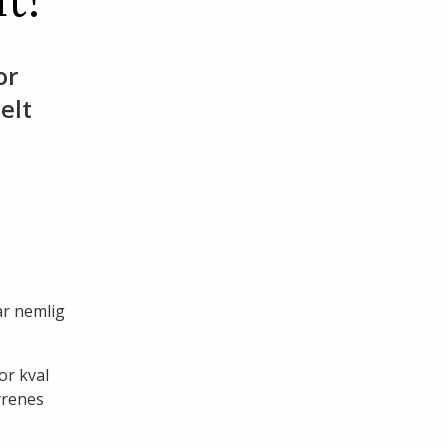
or
elt
ar nemlig
or kval
dyrenes