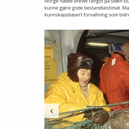
Norge hadde drevet fangst på siden slut
kunne gjøre gode bestandsestimat. Man 
kunnskapsbasert forvaltning som bidro t