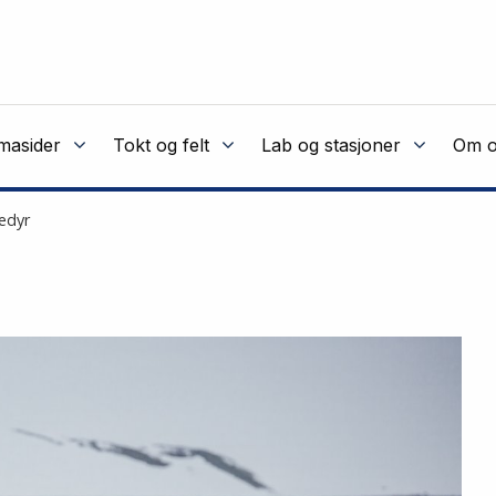
masider
Tokt og felt
Lab og stasjoner
Om o
edyr