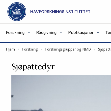
NOT CACHED
Gå til hovedinnhold
HAVFORSKNINGSINSTITUTTET
Forskning
Rådgivning
Publikasjoner
Te
Hjem
Forskning
Forskningsgrupper og NMD
Sjøpatt
Sjøpattedyr