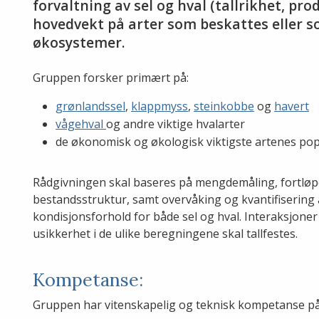
forvaltning av sel og hval (tallrikhet, p
hovedvekt på arter som beskattes eller so
økosystemer.
Gruppen forsker primært på:
grønlandssel
,
klappmyss
,
steinkobbe
og
havert
vågehval
og andre viktige hvalarter
de økonomisk og økologisk viktigste artenes po
Rådgivningen skal baseres på mengdemåling, fortlø
bestandsstruktur, samt overvåking og kvantifisering 
kondisjonsforhold for både sel og hval. Interaksjoner
usikkerhet i de ulike beregningene skal tallfestes.
Kompetanse:
Gruppen har vitenskapelig og teknisk kompetanse på