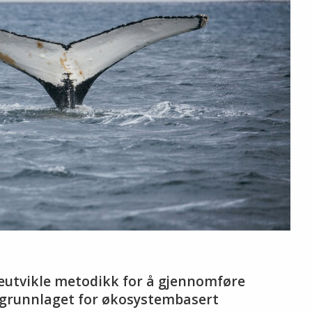
reutvikle metodikk for å gjennomføre
sgrunnlaget for økosystembasert