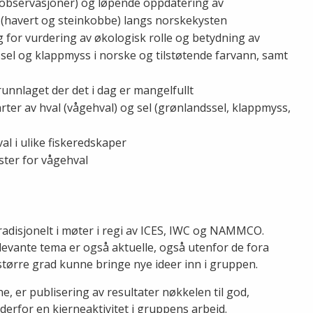
e observasjoner) og løpende oppdatering av
 (havert og steinkobbe) langs norskekysten
for vurdering av økologisk rolle og betydning av
ssel og klappmyss i norske og tilstøtende farvann, samt
runnlaget der det i dag er mangelfullt
er av hval (vågehval) og sel (grønlandssel, klappmyss,
al i ulike fiskeredskaper
ster for vågehval
adisjonelt i møter i regi av ICES, IWC og NAMMCO.
vante tema er også aktuelle, også utenfor de fora
a større grad kunne bringe nye ideer inn i gruppen.
e, er publisering av resultater nøkkelen til god,
erfor en kjerneaktivitet i gruppens arbeid.