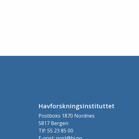
Havforskningsinstituttet
Postboks 1870 Nordnes
5817 Bergen
Tlf: 55 23 85 00
E-post: post@hi.no