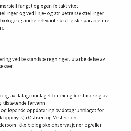
rsiell fangst og egen feltaktivitet
llinger og ved linje- og stripetransekttellinger
biologi og andre relevante biologiske parametere
rd
ring ved bestandsberegninger, utarbeidelse av
esser.
ering av datagrunnlaget for mengdeestimering av
g tilstøtende farvann
r) og løpende oppdatering av datagrunnlaget for
klappmyss) i Østisen og Vesterisen
 dersom ikke biologiske observasjoner og/eller