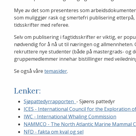
Mye av det som presenteres som arbeidsdokumenter 
som muliggjør rask og smertefri publisering etterpå,
tidsskrifter med referee.
Selv om publisering i fagtidsskrifter er viktig, er pop
nødvendig for å nå ut til næringen og allmennheten. 
rekruttere nye studenter (både på mastergrads- og do
gruppemedlemmer innehar bistillinger med veiledning
Se også våre
temasider
.
Lenker:
Sjøpattedyrrapporten
- Sjøens pattedyr
ICES - International Council for the Exploration o
IWC - International Whaling Commission
NAMMCO - The North Atlantic Marine Mammal 
NFD - fakta om kval og sel