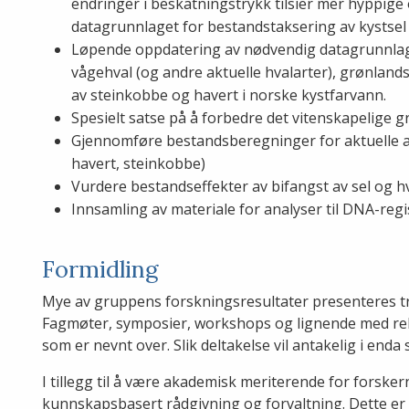
endringer i beskatningstrykk tilsier mer hyppig
datagrunnlaget for bestandstaksering av kystsel
Løpende oppdatering av nødvendig datagrunnlag 
vågehval (og andre aktuelle hvalarter), grønland
av steinkobbe og havert i norske kystfarvann.
Spesielt satse på å forbedre det vitenskapelige g
Gjennomføre bestandsberegninger for aktuelle art
havert, steinkobbe)
Vurdere bestandseffekter av bifangst av sel og hv
Innsamling av materiale for analyser til DNA-regi
Formidling
Mye av gruppens forskningsresultater presenteres tr
Fagmøter, symposier, workshops og lignende med rele
som er nevnt over. Slik deltakelse vil antakelig i end
I tillegg til å være akademisk meriterende for forskern
kunnskapsbasert rådgivning og forvaltning. Dette er d