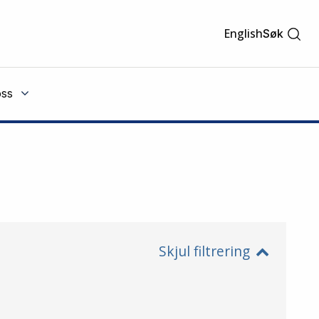
English
Søk
ss
Skjul filtrering