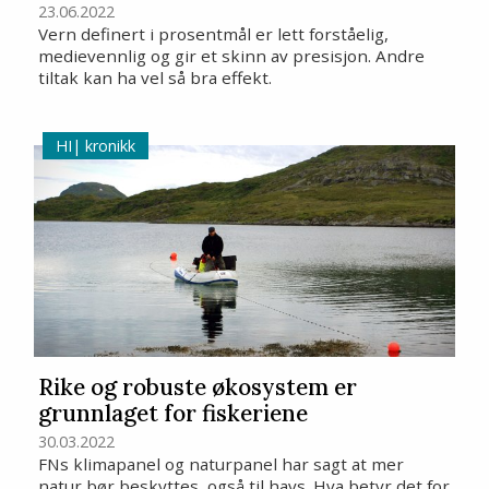
23.06.2022
Vern definert i prosentmål er lett forståelig,
medievennlig og gir et skinn av presisjon. Andre
tiltak kan ha vel så bra effekt.
kronikk
Rike og robuste økosystem er
grunnlaget for fiskeriene
30.03.2022
FNs klimapanel og naturpanel har sagt at mer
natur bør beskyttes, også til havs. Hva betyr det for