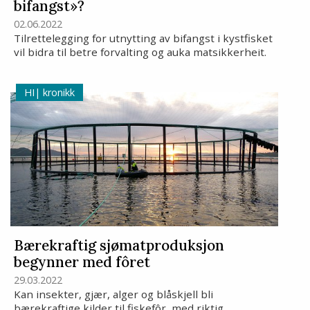
bifangst»?
02.06.2022
Tilrettelegging for utnytting av bifangst i kystfisket
vil bidra til betre forvalting og auka matsikkerheit.
kronikk
Bærekraftig sjømatproduksjon
begynner med fôret
29.03.2022
Kan insekter, gjær, alger og blåskjell bli
bærekraftige kilder til fiskefôr, med riktig