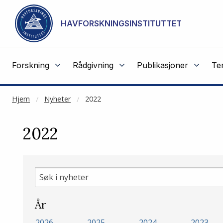
NOT CACHED
Gå til hovedinnhold
HAVFORSKNINGSINSTITUTTET
Forskning
Rådgivning
Publikasjoner
Te
Hjem
Nyheter
2022
2022
Søk
i
nyheter
År
2026
2025
2024
2023