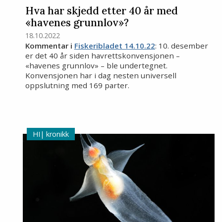
Hva har skjedd etter 40 år med
«havenes grunnlov»?
18.10.2022
Kommentar i
Fiskeribladet 14.10.22
: 10. desember
er det 40 år siden havrettskonvensjonen –
«havenes grunnlov» – ble undertegnet.
Konvensjonen har i dag nesten universell
oppslutning med 169 parter.
kronikk