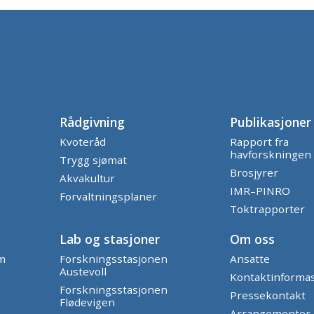
Rådgivning
Publikasjoner
Kvoteråd
Rapport fra
havforskningen
Trygg sjømat
Brosjyrer
Akvakultur
IMR–PINRO
Forvaltningsplaner
Toktrapporter
Lab og stasjoner
Om oss
am
Forskningsstasjonen
Ansatte
Austevoll
Kontaktinforma
Forskningsstasjonen
Pressekontakt
Flødevigen
Arrangementer