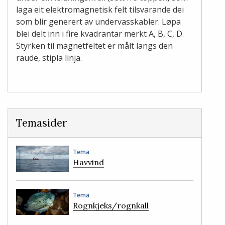
laga eit elektromagnetisk felt tilsvarande dei
som blir generert av undervasskabler. Løpa
blei delt inn i fire kvadrantar merkt A, B, C, D.
Styrken til magnetfeltet er målt langs den
raude, stipla linja.
Temasider
Tema
Havvind
Tema
Rognkjeks/rognkall