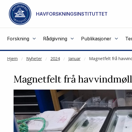
NOT CACHED
Gå til hovedinnhold
HAVFORSKNINGSINSTITUTTET
Forskning
Rådgivning
Publikasjoner
Te
Hjem
Nyheter
2024
Januar
Magnetfelt frå havvind
Magnetfelt frå havvindmøll