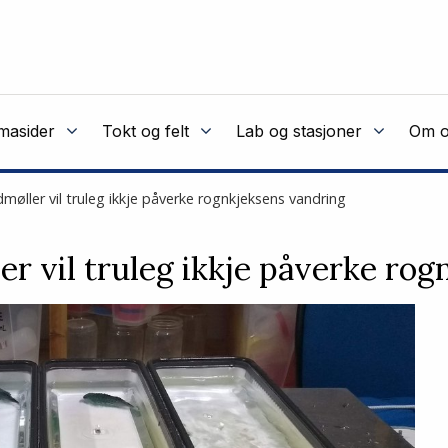
masider
Tokt og felt
Lab og stasjoner
Om o
møller vil truleg ikkje påverke rognkjeksens vandring
er vil truleg ikkje påverke ro