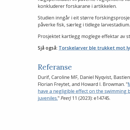
konkluderer forskarane i artikkelen.
Studien inngår i eit større forskingsprosj
påverke fisk, særleg i tidlege larvestadium
Prosjektet kartlegg moglege effektar av s
Sjå også:
Torskelarver ble trukket mot l
Referanse
Durif, Caroline MF, Daniel Nyqvist, Bastie
Florian Freytet, and Howard I. Browman. "
have a negligible effect on the swimming 
juveniles.
"
PeerJ
11 (2023): e14745.