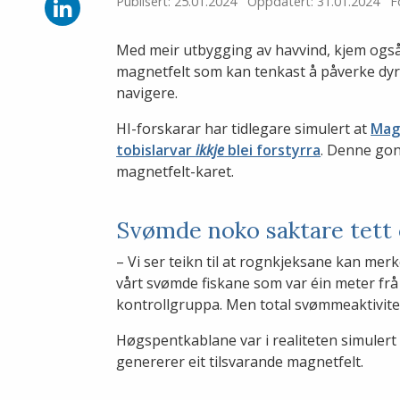
Facebook
Del
Publisert: 25.01.2024
Oppdatert: 31.01.2024
F
på
LinkedIn
Med meir utbygging av havvind, kjem også
magnetfelt som kan tenkast å påverke dyr
navigere.
HI-forskarar har tidlegare simulert at
Magn
tobislarvar
ikkje
blei forstyrra
. Denne gon
magnetfelt-karet.
Svømde noko saktare tett
– Vi ser teikn til at rognkjeksane kan merk
vårt svømde fiskane som var éin meter frå
kontrollgruppa. Men total svømmeaktivitet 
Høgspentkablane var i realiteten simulert 
genererer eit tilsvarande magnetfelt.