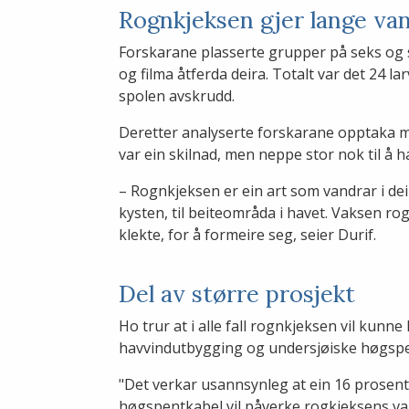
Rognkjeksen gjer lange van
Forskarane plasserte grupper på seks og s
og filma åtferda deira. Totalt var det 24
spolen avskrudd.
Deretter analyserte forskarane opptaka me
var ein skilnad, men neppe stor nok til å h
– Rognkjeksen er ein art som vandrar i d
kysten, til beiteområda i havet. Vaksen ro
klekte, for å formeire seg, seier Durif.
Del av større prosjekt
Ho trur at i alle fall rognkjeksen vil kun
havvindutbygging og undersjøiske høgspe
"Det verkar usannsynleg at ein 16 prosent
høgspentkabel vil påverke rogkjeksens vand