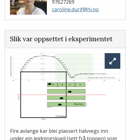
97627269
caroline.durif@hi.no
Slik var oppsettet i eksperimentet
Fire avlange kar blei plassert halvvegs inn
under ein leidningskveil (sett frå toppen) som