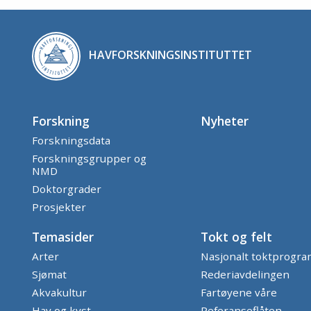
HAVFORSKNINGSINSTITUTTET
Forskning
Nyheter
Forskningsdata
Forskningsgrupper og
NMD
Doktorgrader
Prosjekter
Temasider
Tokt og felt
Arter
Nasjonalt toktprogr
Sjømat
Rederiavdelingen
Akvakultur
Fartøyene våre
Hav og kyst
Referanseflåten