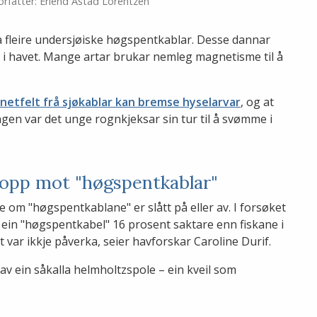
orfatter: Erlend Astad Lorentzen
 fleire undersjøiske høgspentkablar. Desse dannar
 i havet. Mange artar brukar nemleg magnetisme til å
etfelt frå sjøkablar kan bremse hyselarvar
, og at
gen var det unge rognkjeksar sin tur til å svømme i
 opp mot "høgspentkablar"
e om "høgspentkablane" er slått på eller av. I forsøket
 ein "høgspentkabel" 16 prosent saktare enn fiskane i
var ikkje påverka, seier havforskar Caroline Durif.
av ein såkalla helmholtzspole – ein kveil som