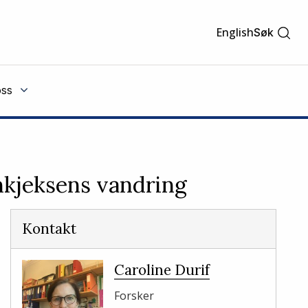
English
Søk
ss
gnkjeksens vandring
Kontakt
Caroline Durif
Forsker