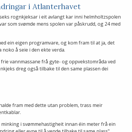
dringar i Atlanterhavet
eks rognkjeksar i eit avlangt kar inni helmholtzspolen
 larvar som svømde mens spolen var påskrudd, og 24 med
d ein eigen programvare, og kom fram til at ja, det
a noko å seie i den ekte verda.
ei frie vannmassane frå gyte- og oppvekstområda ved
gnkjeks dreg også tilbake til den same plassen dei
ne halde fram med dette utan problem, trass meir
ntkablar.
 minking i svømmehastigheit innan éin meter frå ein
ring eller evne til å vende tilbake til same plass"