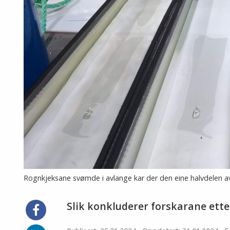
Rognkjeksane svømde i avlange kar der den eine halvdelen av
Slik konkluderer forskarane etter
Del
på