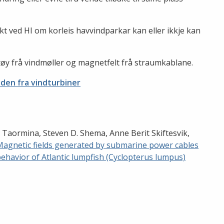
ekt ved HI om korleis havvindparkar kan eller ikkje kan
.
tøy frå vindmøller og magnetfelt frå straumkablane.
yden fra vindturbiner
n Taormina, Steven D. Shema, Anne Berit Skiftesvik,
Magnetic fields generated by submarine power cables
behavior of Atlantic lumpfish (Cyclopterus lumpus)