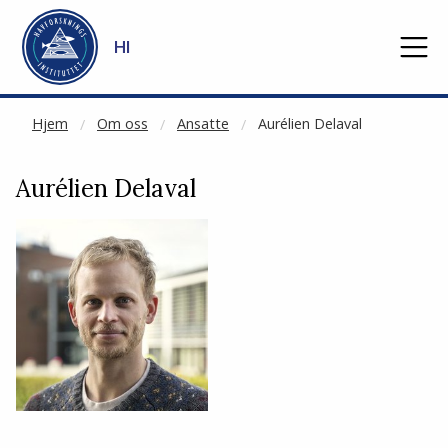
NOT CACHED
Gå til hovedinnhold
HI
Hjem
Om oss
Ansatte
Aurélien Delaval
Aurélien Delaval