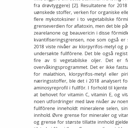
fra drøvtyggere) [2]. Resultatene for 2018 
uønskede stoffer, verken for organiske elle
flere mykotoksiner i to vegetabilske fôrm
grenseverdien for aflatoxin, men det ble på
zearelanone og beauvericin i disse fôrmidl
kvantifiseringsgrensen, noe som også er se
2018 viste nivåer av klorpyrifos-metyl og p
undersøkte fullfôrene. Det ble også regist
fire av ti vegetabilske oljer. Det er 
overvåkingsprogrammet. Det er ikke fastsa
for malathion, klorpyrifos-metyl eller pi
næringsstoffer, ble det i 2018 analysert fo
aminosyreprofil i fullfôr. I forhold til kje
at behovet for vitamin C, vitamin E, og v
noen utfordringer med lave nivåer av noen 
fullfôrene inneholdt mineralene selen, si
innhold. Øvre grense for mineraler og vitam
og grense for største tillatte innhold gjel