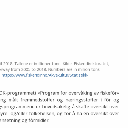
 2018. Tallene er imillioner tonn. Kilde: Fiskeridirektoratet,
rway from 2005 to 2018. Numbers are in million tons.
;
https://www.fiskeridir.no/Akvakultur/Statistikk-
OK-programmet) «Program for overvåking av fiskefôr»
ang målt fremmedstoffer og næringsstoffer i fôr og
gsprogrammene er hovedsakelig å skaffe oversikt over
dyre- og/eller folkehelsen, og for å ha en oversikt over
ensetning og fôrmidler.