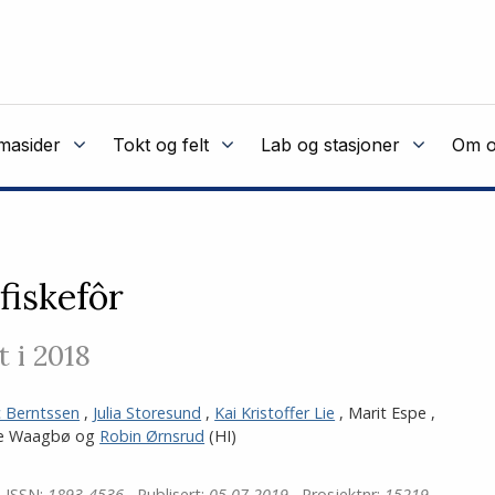
masider
Tokt og felt
Lab og stasjoner
Om o
fiskefôr
 i 2018
 Berntssen
,
Julia Storesund
,
Kai Kristoffer Lie
,
Marit Espe
,
e Waagbø
og
Robin Ørnsrud
(HI)
ISSN:
1893-4536
Publisert:
05.07.2019
Prosjektnr:
15219