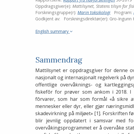
LinkedIn
Oppdragsgiver(e):
Mattilsynet, Statens tilsyn for f
Forskningsgruppe(r):
Marin toksikologi
Program:
Godkjent av:
Forskningsdirektør(er):
Gro-Ingunn
English summary
Sammendrag
Mattilsynet er oppdragsgiver for denne 
nasjonalt og internasjonalt regelverk på d
offentlige overvåknings- og kartleggings
fiskefôr for prøver som ankom i 2018. I 
fôrvarer, som har som formål «å sikre at
mennesker eller dyr, eller gjør næringsmidl
skadevirkning på miljøet» [1]. Forskriften 
blir jevnlig oppdatert i samsvar med fo
overvåkingsprogrammet er å overvåke stat