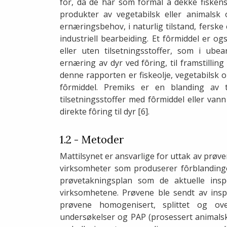
fôr, da de har som formål å dekke fiskens
produkter av vegetabilsk eller animalsk 
ernæringsbehov, i naturlig tilstand, ferske
industriell bearbeiding. Et fôrmiddel er 
eller uten tilsetningsstoffer, som i ubea
ernæring av dyr ved fôring, til framstilling
denne rapporten er fiskeolje, vegetabilsk o
fôrmiddel. Premiks er en blanding av til
tilsetningsstoffer med fôrmiddel eller va
direkte fôring til dyr [6].
1.2 - Metoder
Mattilsynet er ansvarlige for uttak av prøve
virksomheter som produserer fôrblandinger
prøvetakningsplan som de aktuelle ins
virksomhetene. Prøvene ble sendt av inspe
prøvene homogenisert, splittet og over
undersøkelser og PAP (prosessert animalsk 