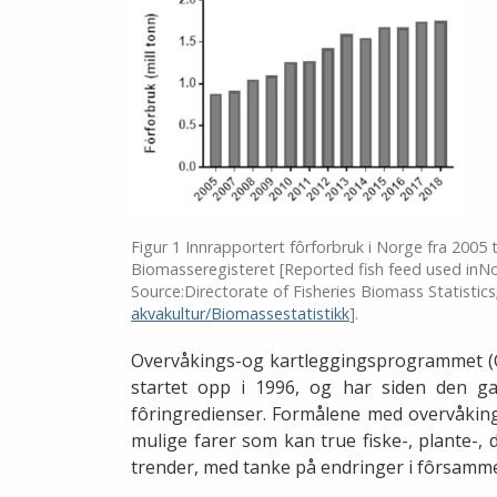
Figur 1 Innrapportert fôrforbruk i Norge fra 2005 til
Biomasseregisteret [Reported fish feed used inNo
Source:Directorate of Fisheries Biomass Statistics
akvakultur/Biomassestatistikk
].
Overvåkings-og kartleggingsprogrammet (
startet opp i 1996, og har siden den g
fôringredienser. Formålene med overvåkin
mulige farer som kan true fiske-, plante-, 
trender, med tanke på endringer i fôrsamm