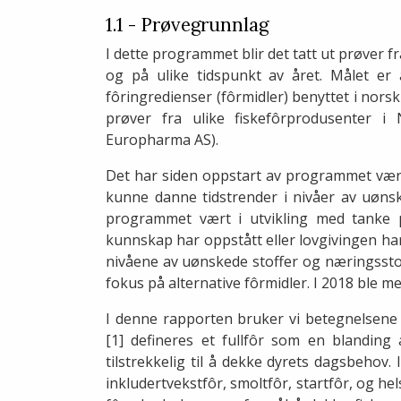
1.1 - Prøvegrunnlag
I dette programmet blir det tatt ut prøver f
og på ulike tidspunkt av året. Målet er å
fôringredienser (fôrmidler) benyttet i norsk
prøver fra ulike fiskefôrprodusenter i
Europharma AS).
Det har siden oppstart av programmet vær
kunne danne tidstrender i nivåer av uønsk
programmet vært i utvikling med tanke 
kunnskap har oppstått eller lovgivingen ha
nivåene av uønskede stoffer og næringsstoffe
fokus på alternative fôrmidler. I 2018 ble me
I denne rapporten bruker vi betegnelsene f
[1] defineres et fullfôr som en blandin
tilstrekkelig til å dekke dyrets dagsbehov. 
inkludertvekstfôr, smoltfôr, startfôr, og h