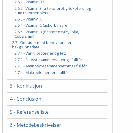
2.6.1 - Vitamin D3
2.6.2 - Vitamin E (α-tokoferol, γ-tokoferol og
sum tokotrienoler)
2.6.3 - Vitamin K
2.6.4 - Vitamin C (askorbinsyre)
2.6.5 - Vitamin B (Pantotensyre, Folat,
Cobalamin)
2.7 - Områder med behov for mer
bakgrunnsdata
2.7.1 - Vann, proteiner og fett
2.7.2 - Fettsyresammensetning i fullfôr
2.7.3 - Aminosyresammensetning i fullfôr
2.7.4 - Makroelementer i fullfôr
3 - Konklusjon
4 - Conclusion
5 - Referanseliste
6 - Metodebeskrivelser