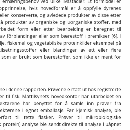
 ernæringsbehov ved ulike livsstadier. Et fôrmiddel er
opprinnelse, hvis hovedformål er å oppfylle dyrenes
 eller konserverte, og avledede produkter av disse etter
også produkter av organiske og uorganiske stoffer, med
rbeidet form eller etter bearbeiding er beregnet til
 av fôrblandinger eller som bærestoff i premikser [6]. I
lje, fiskemel og vegetabilske proteinkilder eksempel på
setningsstoffer eller blandinger av ett eller flere
nn som er brukt som bærestoffer, som ikke er ment for
ne i denne rapporten. Prøvene e rtatt ut hos registrerte
 til fisk. Mattilsynets hovedkontor har utarbeidet en
pektørene har benyttet for å samle inn prøver fra
ktørene i egnet emballasje. Før kjemisk analyse, ble
ført til tette flasker. Prøver til mikrobiologiske
protein) analyse ble sendt direkte til analyse i uåpnet