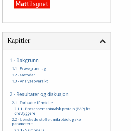
Kapitler
1 - Bakgrunn
1.1 - Prøvegrunnlag
1.2 - Metoder
1.3 - Analyseoversikt
2 - Resultater og diskusjon
2.1 - Forbudte fôrmidler
2.1.1 - Prosessert animalsk protein (PAP) fra
drøvtyggere
2.2 - Uønskede stoffer, mikrobiologiske
parametere
2.2.1 - Salmonella