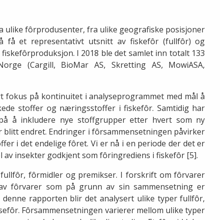
ra ulike fôrprodusenter, fra ulike geografiske posisjoner
 få et representativt utsnitt av fiskefôr (fullfôr) og
 fiskefôrproduksjon. I 2018 ble det samlet inn totalt 133
 Norge (Cargill, BioMar AS, Skretting AS, MowiASA,
t fokus på kontinuitet i analyseprogrammet med mål å
ede stoffer og næringsstoffer i fiskefôr. Samtidig har
på å inkludere nye stoffgrupper etter hvert som ny
r blitt endret. Endringer i fôrsammensetningen påvirker
r i det endelige fôret. Vi er nå i en periode der det er
l av insekter godkjent som fôringrediens i fiskefôr [5].
ullfôr, fôrmidler og premikser. I forskrift om fôrvarer
g av fôrvarer som på grunn av sin sammensetning er
I denne rapporten blir det analysert ulike typer fullfôr,
elsefôr. Fôrsammensetningen varierer mellom ulike typer