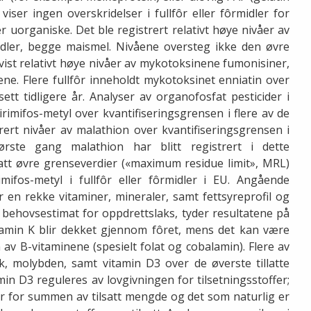
viser ingen overskridelser i fullfôr eller fôrmidler for
r uorganiske. Det ble registrert relativt høye nivåer av
idler, begge maismel. Nivåene oversteg ikke den øvre
vist relativt høye nivåer av mykotoksinene fumonisiner,
ene. Flere fullfôr inneholdt mykotoksinet enniatin over
tt tidligere år. Analyser av organofosfat pesticider i
irimifos-metyl over kvantifiseringsgrensen i flere av de
rert nivåer av malathion over kvantifiseringsgrensen i
første gang malathion har blitt registrert i dette
tt øvre grenseverdier («maximum residue limit», MRL)
rimifos-metyl i fullfôr eller fôrmidler i EU. Angående
r en rekke vitaminer, mineraler, samt fettsyreprofil og
nte behovsestimat for oppdrettslaks, tyder resultatene på
itamin K blir dekket gjennom fôret, mens det kan være
av B-vitaminene (spesielt folat og cobalamin). Flere av
nk, molybden, samt vitamin D3 over de øverste tillatte
in D3 reguleres av lovgivningen for tilsetningsstoffer;
der for summen av tilsatt mengde og det som naturlig er