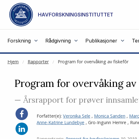
NOT CACHED
Gå til hovedinnhold
HAVFORSKNINGSINSTITUTTET
Forskning
Rådgivning
Publikasjoner
Te
Hjem
Rapporter
Program for overvåking av fiskefôr
Program for overvåking av 
— Årsrapport for prøver innsamlet
Del
Forfatter(e):
Veronika Sele
,
Monica Sanden
,
Marc
på
Anne-Katrine Lundebye
,
Gro-Ingunn Hemre
,
Run
Facebook
Del
på
Rapportserie:
Rapport fra havforskningen
30-2019