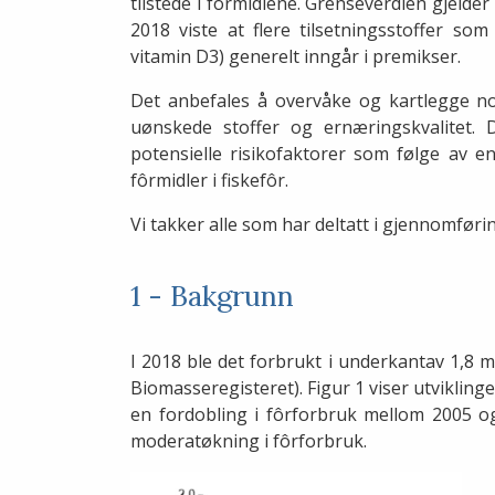
tilstede i fôrmidlene. Grenseverdien gjelder
2018 viste at flere tilsetningsstoffer so
vitamin D3) generelt inngår i premikser.
Det anbefales å overvåke og kartlegge nor
uønskede stoffer og ernæringskvalitet.
potensielle risikofaktorer som følge av 
fôrmidler i fiskefôr.
Vi takker alle som har deltatt i gjennomføri
1 - Bakgrunn
I 2018 ble det forbrukt i underkantav 1,8 mil
Biomasseregisteret). Figur 1 viser utviklinge
en fordobling i fôrforbruk mellom 2005 o
moderatøkning i fôrforbruk.