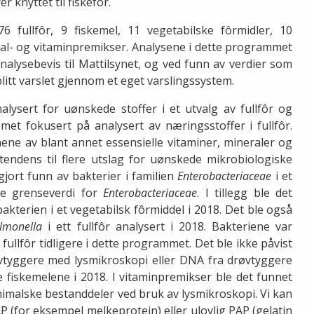
r knyttet til fiskefôr.
6 fullfôr, 9 fiskemel, 11 vegetabilske fôrmidler, 10
eral- og vitaminpremikser. Analysene i dette programmet
alysebevis til Mattilsynet, og ved funn av verdier som
litt varslet gjennom et eget varslingssystem.
nalysert for uønskede stoffer i et utvalg av fullfôr og
mmet fokusert på analysert av næringsstoffer i fullfôr.
ene av blant annet essensielle vitaminer, mineraler og
n tendens til flere utslag for uønskede mikrobiologiske
gjort funn av bakterier i familien
Enterobacteriaceae
i et
re grenseverdi for
Enterobacteriaceae
. I tillegg ble det
akterien i et vegetabilsk fôrmiddel i 2018. Det ble også
lmonella
i ett fullfôr analysert i 2018. Bakteriene var
 fullfôr tidligere i dette programmet. Det ble ikke påvist
øvtyggere med lysmikroskopi eller DNA fra drøvtyggere
iskemelene i 2018. I vitaminpremikser ble det funnet
nimalske bestanddeler ved bruk av lysmikroskopi. Vi kan
P (for eksempel melkeprotein) eller ulovlig PAP (gelatin