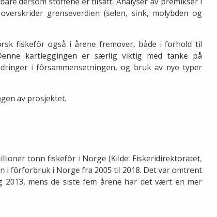
 bare dersom stoffene er tilsatt. Analyser av premikser i
m overskrider grenseverdien (selen, sink, molybden og
sk fiskefôr også i årene fremover, både i forhold til
 Denne kartleggingen er særlig viktig med tanke på
endringer i fôrsammensetningen, og bruk av nye typer
ngen av prosjektet.
lioner tonn fiskefôr i Norge (Kilde: Fiskeridirektoratet,
n i fôrforbruk i Norge fra 2005 til 2018. Det var omtrent
g 2013, mens de siste fem årene har det vært en mer