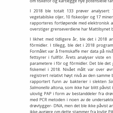
om fiskefôr og kartlegge nye potensielle fare
I 2018 ble totalt 133 prøver analysert: 7
vegetabilske oljer, 10 fiskeoljer og 17 min
rapporteres fortløpende med elektronisk an
overstiger grenseverdiene har Mattilsynet b
I likhet med tidligere år, ble det i 2018 a
fôrmidler. I tillegg, ble det i 2018 progra
Formålet var å fremskaffe mer data på nivå
fettsyrer i fullfôr. Årets analyser viste e
parametere i fôr og fôrmidler. Det ble det 
fiskemel i 2018. Nivået målt var over øv
registrert relativt høyt nivå av den samme b
rapportert funn av bakterier i slekten
Sa
Salmonella
altona, som ikke har blitt påvist i
ulovlig PAP i form av bestanddeler fra dr
med PCR metoden i noen av de undersøkte f
drøvtygger- DNA, men det ble ikke påvist a
ikke avgjøre om dette stammer fra lovlig PA