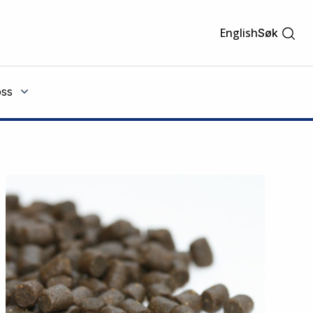
English
Søk
ss