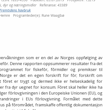
isk, dyr og næringsmidler
Referanse:
43389
Fremtidens havbruk
 Hemre
Programleder(e):
Rune Waagbø
overvåkningen som er en del av Norges oppfølging av
yrefôr. Denne rapporten oppsummerer resultater fra det
programmet for fiskefôr, fôrmidler og premikser til
Norge er det en egen forskrift for fôr; forskrift om
 fôret er trygt og dermed ikke er helseskadelig for
er fra dyr uegnet for konsum. Fôret skal heller ikke ha
følger fôrlovgivningen i den Europeiske Unionen (EU), og
randringer i EUs fôrlovgivning. Formålet med dette
us på fôrområdet, framskaffe offentlig dokumentasjon