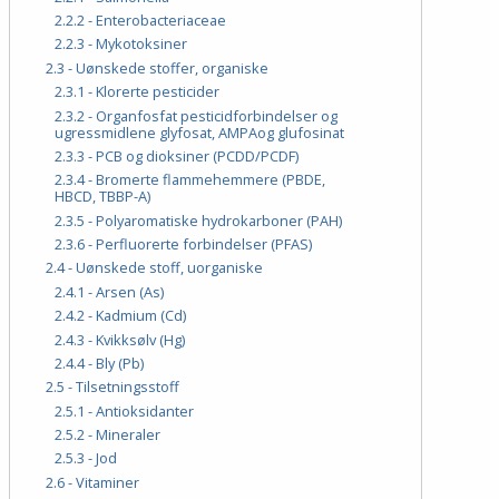
2.2.2 - Enterobacteriaceae
2.2.3 - Mykotoksiner
2.3 - Uønskede stoffer, organiske
2.3.1 - Klorerte pesticider
2.3.2 - Organfosfat pesticidforbindelser og
ugressmidlene glyfosat, AMPAog glufosinat
2.3.3 - PCB og dioksiner (PCDD/PCDF)
2.3.4 - Bromerte flammehemmere (PBDE,
HBCD, TBBP-A)
2.3.5 - Polyaromatiske hydrokarboner (PAH)
2.3.6 - Perfluorerte forbindelser (PFAS)
2.4 - Uønskede stoff, uorganiske
2.4.1 - Arsen (As)
2.4.2 - Kadmium (Cd)
2.4.3 - Kvikksølv (Hg)
2.4.4 - Bly (Pb)
2.5 - Tilsetningsstoff
2.5.1 - Antioksidanter
2.5.2 - Mineraler
2.5.3 - Jod
2.6 - Vitaminer