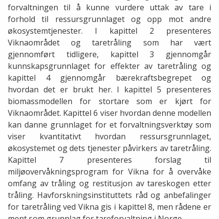
forvaltningen til å kunne vurdere uttak av tare i
forhold til ressursgrunnlaget og opp mot andre
økosystemtjenester. I kapittel 2 presenteres
Viknaområdet og taretråling som har vært
gjennomført tidligere, kapittel 3 gjennomgår
kunnskapsgrunnlaget for effekter av taretråling og
kapittel 4 gjennomgår bærekraftsbegrepet og
hvordan det er brukt her. I kapittel 5 presenteres
biomassmodellen for stortare som er kjørt for
Viknaområdet. Kapittel 6 viser hvordan denne modellen
kan danne grunnlaget for et forvaltningsverktøy som
viser kvantitativt hvordan ressursgrunnlaget,
økosystemet og dets tjenester påvirkers av taretråling.
Kapittel 7 presenteres forslag til
miljøovervåkningsprogram for Vikna for å overvåke
omfang av tråling og restitusjon av tareskogen etter
tråling. Havforskningsinstituttets råd og anbefalinger
for taretråling ved Vikna gis i kapittel 8, men rådene er
ment som grunnlag for tareforvaltning i Norge.