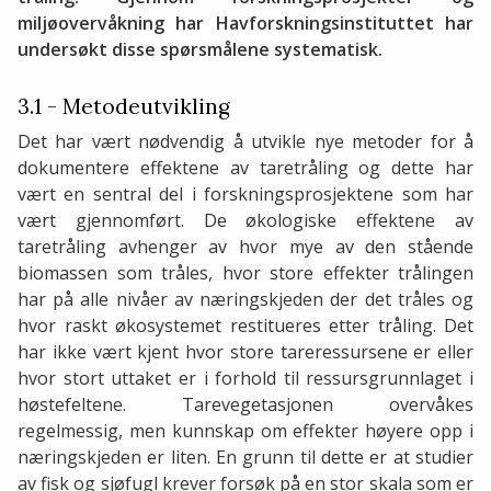
miljøovervåkning har Havforskningsinstituttet har
undersøkt disse spørsmålene systematisk.
3.1 - Metodeutvikling
Det har vært nødvendig å utvikle nye metoder for å
dokumentere effektene av taretråling og dette har
vært en sentral del i forskningsprosjektene som har
vært gjennomført. De økologiske effektene av
taretråling avhenger av hvor mye av den stående
biomassen som tråles, hvor store effekter trålingen
har på alle nivåer av næringskjeden der det tråles og
hvor raskt økosystemet restitueres etter tråling. Det
har ikke vært kjent hvor store tareressursene er eller
hvor stort uttaket er i forhold til ressursgrunnlaget i
høstefeltene. Tarevegetasjonen overvåkes
regelmessig, men kunnskap om effekter høyere opp i
næringskjeden er liten. En grunn til dette er at studier
av fisk og sjøfugl krever forsøk på en stor skala som er