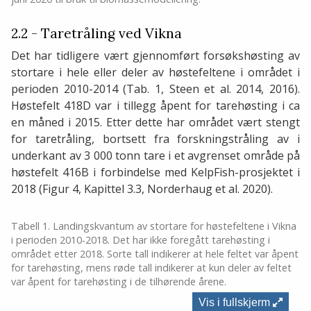
2.2 - Taretråling ved Vikna
Det har tidligere vært gjennomført forsøkshøsting av
stortare i hele eller deler av høstefeltene i området i
perioden 2010-2014 (Tab. 1, Steen et al. 2014, 2016).
Høstefelt 418D var i tillegg åpent for tarehøsting i ca
en måned i 2015. Etter dette har området vært stengt
for taretråling, bortsett fra forskningstråling av i
underkant av 3 000 tonn tare i et avgrenset område på
høstefelt 416B i forbindelse med KelpFish-prosjektet i
2018 (Figur 4, Kapittel 3.3, Norderhaug et al. 2020).
Tabell 1. Landingskvantum av stortare for høstefeltene i Vikna
i perioden 2010-2018. Det har ikke foregått tarehøsting i
området etter 2018. Sorte tall indikerer at hele feltet var åpent
for tarehøsting, mens røde tall indikerer at kun deler av feltet
var åpent for tarehøsting i de tilhørende årene.
Vis i fullskjerm