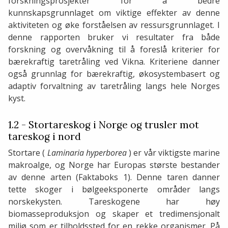
forskningsprosjekter for å bedre
kunnskapsgrunnlaget om viktige effekter av denne
aktiviteten og øke forståelsen av ressursgrunnlaget. I
denne rapporten bruker vi resultater fra både
forskning og overvåkning til å foreslå kriterier for
bærekraftig taretråling ved Vikna. Kriteriene danner
også grunnlag for bærekraftig, økosystembasert og
adaptiv forvaltning av taretråling langs hele Norges
kyst.
1.2 - Stortareskog i Norge og trusler mot
tareskog i nord
Stortare (
Laminaria hyperborea
) er vår viktigste marine
makroalge, og Norge har Europas største bestander
av denne arten (Faktaboks 1). Denne taren danner
tette skoger i bølgeeksponerte områder langs
norskekysten. Tareskogene har høy
biomasseproduksjon og skaper et tredimensjonalt
miljø som er tilholdssted for en rekke organismer. På