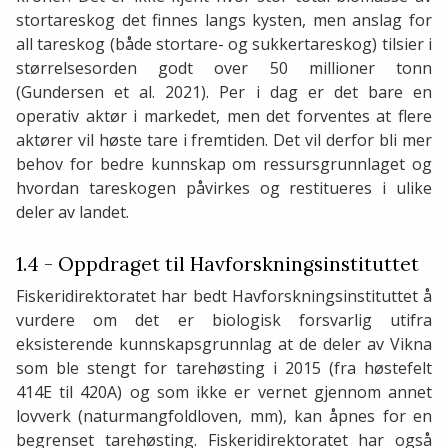
stortareskog det finnes langs kysten, men anslag for
all tareskog (både stortare- og sukkertareskog) tilsier i
størrelsesorden godt over 50 millioner tonn
(Gundersen et al. 2021). Per i dag er det bare en
operativ aktør i markedet, men det forventes at flere
aktører vil høste tare i fremtiden. Det vil derfor bli mer
behov for bedre kunnskap om ressursgrunnlaget og
hvordan tareskogen påvirkes og restitueres i ulike
deler av landet.
1.4 - Oppdraget til Havforskningsinstituttet
Fiskeridirektoratet har bedt Havforskningsinstituttet å
vurdere om det er biologisk forsvarlig utifra
eksisterende kunnskapsgrunnlag at de deler av Vikna
som ble stengt for tarehøsting i 2015 (fra høstefelt
414E til 420A) og som ikke er vernet gjennom annet
lovverk (naturmangfoldloven, mm), kan åpnes for en
begrenset tarehøsting. Fiskeridirektoratet har også