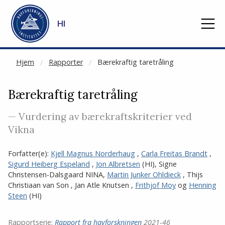
NOT CACHED
Gå til hovedinnhold
HI
Hjem
Rapporter
Bærekraftig taretråling
Bærekraftig taretråling
— Vurdering av bærekraftskriterier ved
Vikna
Forfatter(e):
Kjell Magnus Norderhaug
,
Carla Freitas Brandt
,
Sigurd Heiberg Espeland
,
Jon Albretsen
(HI)
,
Signe
Christensen-Dalsgaard NINA
,
Martin Junker Ohldieck
,
Thijs
Christiaan van Son
,
Jan Atle Knutsen
,
Frithjof Moy
og
Henning
Steen
(HI)
Rapportserie:
Rapport fra havforskningen
2021-46