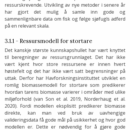
ressurskrevende. Utvikling av nye metoder i senere år
har gjort det mulig å samle inn gode og
sammenlignbare data om fisk og følge sjøfugls adferd
på en relevant skala.
3.1.1 - Ressursmodell for stortare
Det kanskje største kunnskapshullet har vært knyttet
til beregninger av ressursgrunnlaget. Det har ikke
vært kjent hvor store ressursene er innen hvert
høstefelt og det har ikke vært satt begrensninger på
uttak. Derfor har Havforskningsinstituttet utviklet en
romlig biomassemodell for stortare som predikerer
hvordan tarens biomasse varierer i områder med ulike
miljøforhold (van Son et al. 2019, Norderhaug et al.
2020). Fordi modellen eksplisitt predikerer biomasse
direkte, kan man ved bruk av uavhengige
valideringsdata få gode mål på usikkerhet og hvor god
modellen er. Dette er nødvendig for å gjøre gode