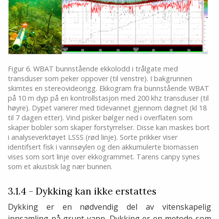
Figur 6. WBAT bunnstående ekkolodd i trålgate med
transduser som peker oppover (til venstre). I bakgrunnen
skimtes en stereovideorigg. Ekkogram fra bunnstående WBAT
på 10 m dyp på en kontrollstasjon med 200 khz transduser (til
høyre). Dypet varierer med tidevannet gjennom døgnet (kl 18
til 7 dagen etter). Vind pisker bølger ned i overflaten som
skaper bobler som skaper forstyrrelser. Disse kan maskes bort
i analyseverktøyet LSSS (rød linje). Sorte prikker viser
identifsert fisk i vannsøylen og den akkumulerte biomassen
vises som sort linje over ekkogrammet. Tarens canpy synes
som et akustisk lag nær bunnen.
3.1.4 - Dykking kan ikke erstattes
Dykking er en nødvendig del av vitenskapelig
innsamling på grunt vann. Dykking er en metode som