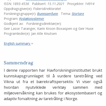
ISSN:
1893-4536
Publisert:
15.11.2021
Prosjektnr:
14914
Oppdragsgiver(e):
Fiskeridirektoratet
Forskningsgruppe(r):
Bunnsamfunn
Tema:
Stortare
Program:
Kystøkosystemer
Godkjent av:
Forskningsdirektør(er):
Geir Lasse Taranger, Karin Kroon Boxaspen og Geir Huse
Programleder(e):
Jan Atle Knutsen
English summary
Sammendrag
I denne rapporten har Havforskningsinstituttet brukt
kunnskapsgrunnlaget til å vurdere taretråling ved
Vikna ut fra et bærekraftspersektiv. Vi viser også
hvordan nyutviklede verktøy sammen med
miljøovervåkning kan brukes for økosystembasert og
adaptiv forvaltning av taretråling i Norge.