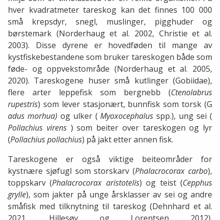
hver kvadratmeter tareskog kan det finnes 100 000
små krepsdyr, snegl, muslinger, pigghuder og
børstemark (Norderhaug et al. 2002, Christie et al.
2003). Disse dyrene er hovedføden til mange av
kystfiskebestandene som bruker tareskogen både som
føde- og oppvekstområde (Norderhaug et al. 2005,
2020). Tareskogene huser små kutlinger (Gobiidae),
flere arter leppefisk som bergnebb (
Ctenolabrus
rupestris
) som lever stasjonært, bunnfisk som torsk (G
adus morhua)
og ulker (
Myoxocephalus
spp.), ung sei (
Pollachius virens
) som beiter over tareskogen og lyr
(
Pollachius pollachius
) på jakt etter annen fisk.
Tareskogene er også viktige beiteområder for
kystnære sjøfugl som storskarv (
Phalacrocorax carbo
),
toppskarv (
Phalacrocorax aristotelis
) og teist (
Cepphus
grylle
), som jakter på unge årsklasser av sei og andre
småfisk med tilknytning til tareskog (Dehnhard et al.
2021, Hillesøy og Lorentsen 2012).