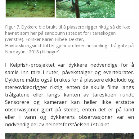
Figur 7. Dykkere ble brukt til å plassere rigger riktig så de ikke
havnet som her på sandbunn i stedet for i tareskogen
(venstre). Forsker Karen Filbee-Dexter,
Havforskningsinstituttet gjennomfører innsamling i trålgate på
Nordøyan i 2018 (til høyre).
I Kelpfish-prosjektet var dykkere nødvendige for å
samle inn tare i ruter, påvekstalger og evertebrater.
Dykkere måtte også brukes for å plassere ekkolodd og
stereovideorigger riktig, enten de skulle filme langs
trålgatene eller langs kanten av tareskoen rundt.
Sensorere og kameraer kan heller ikke erstatte
observasjoner gjort på stedet, enten det er på land
eller i vann og dykkerens observasjoner var en
nødvendig del av helhetsforståelsen i studiet.