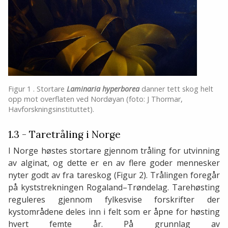
Figur 1 . Stortare
Laminaria hyperborea
danner tett skog helt
opp mot overflaten ved Nordøyan (foto: J Thormar,
Havforskningsinstituttet).
1.3 - Taretråling i Norge
I Norge høstes stortare gjennom tråling for utvinning
av alginat, og dette er en av flere goder mennesker
nyter godt av fra tareskog (Figur 2). Trålingen foregår
på kyststrekningen Rogaland–Trøndelag. Tarehøsting
reguleres gjennom fylkesvise forskrifter der
kystområdene deles inn i felt som er åpne for høsting
hvert femte år. På grunnlag av