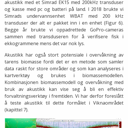
akustikk med et Simrad EK15 med 200kHz transduser
og kasse med pc og batteri på land. I 2018 brukte vi
Simrads undervannsenhet WBAT med 200 kHz
transduser der alt er pakket inn i en enhet (Figur 6).
Begge år brukte vi oppadrettede GoPro-cameras
sammen med transduseren for å verifisere fisk i
ekkogrammene mens det var nok lys.
Akustikk har også stort potensiale i overvåkning av
tarens biomasse fordi det er en metode som samler
data raskt for store områder og som kan analyseres i
kartverktøy og brukes i biomassemodellen.
Kombinasjonen biomassemodell og overvåkning med
bruk av akustikk kan vise seg å bli en effektiv
forvaltningsverktøy i fremtiden. Vi har derfor foreslått
å teste akustikk til dette formålet i Viknaområdet
(kapittel 7).