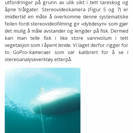
utfordringer på grunn av ulik sikt i tett tareskog og
åpne trålgater. Stereovideokamera (Figur 5 og 7) er
imidlertid en måte å overkomme denne systematiske
feilen fordi stereovideofilming gir «dybdesyn» som gjør
det mulig å måle avstander og lengder på fisk. Dermed
kan man telle fisk i like store vannvolum i tett
vegetasjon som i åpent lende. Vi laget derfor rigger for
to GoPro-kameraer som var kalibrert for å se i
stereoanalyseverktøy etterpå.