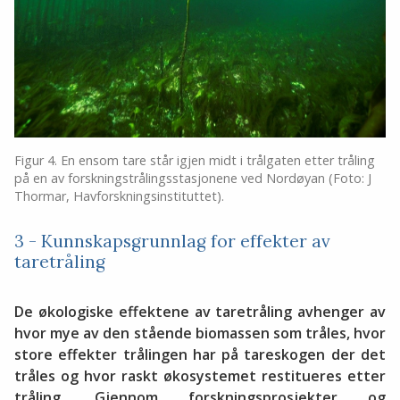
Figur 4. En ensom tare står igjen midt i trålgaten etter tråling
på en av forskningstrålingsstasjonene ved Nordøyan (Foto: J
Thormar, Havforskningsinstituttet).
3 - Kunnskapsgrunnlag for effekter av
taretråling
De økologiske effektene av taretråling avhenger av
hvor mye av den stående biomassen som tråles, hvor
store effekter trålingen har på tareskogen der det
tråles og hvor raskt økosystemet restitueres etter
tråling. Gjennom forskningsprosjekter og