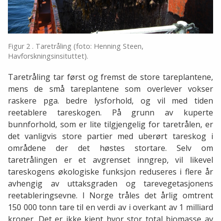
Figur 2 . Taretråling (foto: Henning Steen,
Havforskningsinsituttet).
Taretråling tar først og fremst de store tareplantene,
mens de små tareplantene som overlever vokser
raskere pga. bedre lysforhold, og vil med tiden
reetablere tareskogen. På grunn av kuperte
bunnforhold, som er lite tilgjengelig for taretrålen, er
det vanligvis store partier med uberørt tareskog i
områdene der det høstes stortare. Selv om
taretrålingen er et avgrenset inngrep, vil likevel
tareskogens økologiske funksjon reduseres i flere år
avhengig av uttaksgraden og tarevegetasjonens
reetableringsevne. I Norge tråles det årlig omtrent
150 000 tonn tare til en verdi av i overkant av 1 milliard
kroner. Det er ikke kjent hvor stor total biomasse av