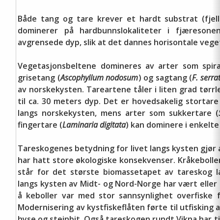
Både tang og tare krever et hardt substrat (fjel
dominerer på hardbunnslokaliteter i fjæresonen
avgrensede dyp, slik at det dannes horisontale vege
Vegetasjonsbeltene domineres av arter som spira
grisetang (
Ascophyllum nodosum
) og sagtang (
F. serra
av norskekysten. Tareartene tåler i liten grad tør
til ca. 30 meters dyp. Det er hovedsakelig stortare
langs norskekysten, mens arter som sukkertare (
fingertare (
Laminaria digitata
) kan dominere i enkelt
Tareskogenes betydning for livet langs kysten gjør 
har hatt store økologiske konsekvenser. Kråkebolle
står for det største biomassetapet av tareskog 
langs kysten av Midt- og Nord-Norge har vært eller 
å keboller var med stor sannsynlighet overfiske 
Modernisering av kystfiskeflåten førte til utfisking
hyse og steinbit. Også tareskogen rundt Vikna har t