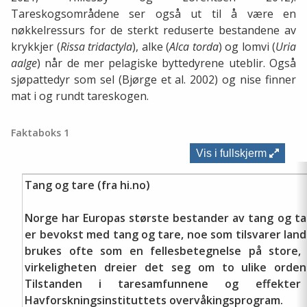
Tareskogsområdene ser også ut til å være en
nøkkelressurs for de sterkt reduserte bestandene av
krykkjer (
Rissa tridactyla
), alke (
Alca torda
) og lomvi (
Uria
aalge
) når de mer pelagiske byttedyrene uteblir. Også
sjøpattedyr som sel (Bjørge et al. 2002) og nise finner
mat i og rundt tareskogen.
Faktaboks 1
Vis i fullskjerm
Tang og tare (fra hi.no)
Norge har Europas største bestander av tang og ta
er bevokst med tang og tare, noe som tilsvarer lan
brukes ofte som en fellesbetegnelse på store, 
virkeligheten dreier det seg om to ulike orden
Tilstanden i taresamfunnene og effekter
Havforskningsinstituttets overvåkingsprogram.