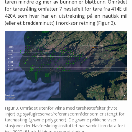
taren mindre og mer av bunnen er bløtbunn. Området
for taretråling omfatter 7 høstefelt for tare fra 414E til
420A som hver har en utstrekning på en nautisk mil
(eller et breddeminutt) i nord-sør retning (Figur 3).
Figur 3. Området utenfor Vikna med tarehøstefelter (hvite
linjer) og sjøfuglreservat/referanseområder som er stengt for
tarehøsting (grønne polygoner). De grønne prikkene viser
stasjoner der Havforskningsinsituttet har samlet inn data for i
juni 2020 til bruk til biomassemodellering.