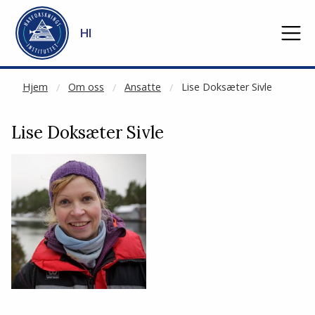
NOT CACHED
Gå til hovedinnhold
HI
Hjem
Om oss
Ansatte
Lise Doksæter Sivle
Lise Doksæter Sivle