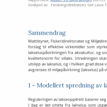
LinkedIn
Godkjent av:
Forskningsdirektør(er):
Geir Lasse 
Sammendrag
Mattilsynet, Fiskeridirektoratet og Miljødi
forslag til effektive virkemidler som styrke
lakseluspåvirkningen fra akvakultur, og som
kvalitetsnorm for villaks. Utredningen skal
utslipp av lakselus, og i hvilken grad dis
avgrenses til miljøpåvirkning (lakselus) på vi
1 - Modellert spredning av l
Reguleringen av lakseoppdrett baserer seg p
I dag er det smitte fra lakselus som utgjø