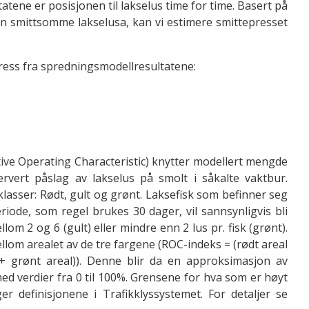
ltatene er posisjonen til lakselus time for time. Basert på
n smittsomme lakselusa, kan vi estimere smittepresset
ress fra spredningsmodellresultatene:
ive Operating Characteristic) knytter modellert mengde
ervert påslag av lakselus på smolt i såkalte vaktbur.
klasser: Rødt, gult og grønt. Laksefisk som befinner seg
riode, som regel brukes 30 dager, vil sannsynligvis bli
llom 2 og 6 (gult) eller mindre enn 2 lus pr. fisk (grønt).
llom arealet av de tre fargene (ROC-indeks = (rødt areal
l + grønt areal)). Denne blir da en approksimasjon av
d verdier fra 0 til 100%. Grensene for hva som er høyt
ger definisjonene i Trafikklyssystemet. For detaljer se