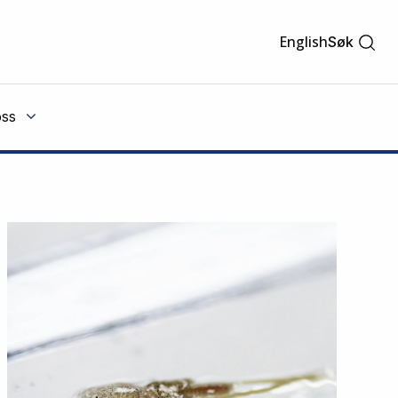
English
Søk
ss