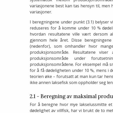
variasjonene best kan tas hensyn til, men
variasjoner.
I beregningene under punkt (3.1) belyser v
reduseres for å komme under 10 % dødelig
hvordan resultatene ville vært dersom 
gjennom hele året. Disse beregningene 
(nedenfor), som omhandler hvor mang
produksjonsområde. Resultatene vise
produksjonsområde under forutsetn
produksjonsområdene. For eksempel må smi
for å få dødeligheten under 10 %, mens i 
teorien øke – forutsatt at man kun tar hens
ikke annen laksefisk som oppholder seg leng
2.1 - Beregning av maksimal produ
For å beregne hvor mye lakselussmitte e
dødelighet av villfisk, har vi brukt de to