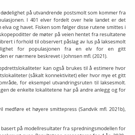
av dødelighet på utvandrende postsmolt som kommer fra
ulasjonen. I 401 elver fordelt over hele landet er det
 elva og havet. Fisken som følger disse rutene smittes i
skopepoditter de møter på veien hentet fra resultatene
rert i forhold til observert påslag av lus på laksesmolt
elighet for populasjonen fra en elv for en gitt
den er nærmere beskrevet i Johnsen mfl. (2021).
ppdrettslokaliteter kan også brukes til å estimere hvor
lokaliteter (såkalt konnektivitet) eller hvor mye et gitt
 område, for eksempel utvandringsruten til laksesmolt.
ingen de enkelte lokalitetene har på andre anlegg og for
 medføre et høyere smittepress (Sandvik mfl. 2021b),
 basert på modellresultater fra spredningsmodellen for