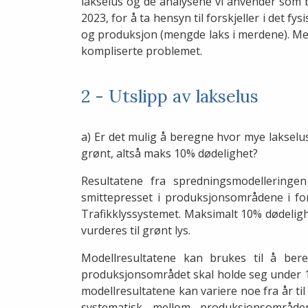
lakselus og de analysene vi anvender som b
2023, for å ta hensyn til forskjeller i det f
og produksjon (mengde laks i merdene). Met
kompliserte problemet.
2 - Utslipp av lakselus
a) Er det mulig å beregne hvor mye lakselu
grønt, altså maks 10% dødelighet?
Resultatene fra spredningsmodelleringe
smittepresset i produksjonsområdene i for
Trafikklyssystemet. Maksimalt 10% dødeligh
vurderes til grønt lys.
Modellresultatene kan brukes til å be
produksjonsområdet skal holde seg under 10 
modellresultatene kan variere noe fra år ti
systematisk mellom produksjonsområde