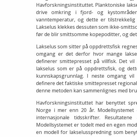
Havforskningsinstituttet. Planktoniske lakse
drive omkring i fjord- og kystområd
vanntemperatur, og dette er tilstrekkelig
Lakselus klekkes dessuten som ikke-smitts
før de blir smittsomme kopepoditter, og det
Lakselus som sitter på oppdrettsfisk regnes 
omgang er det derfor hvor mange laksel
definerer smittepresset på villfisk. Det 
lakselus som er på oppdrettsfisk, og det
kunnskapsgrunnlag. I neste omgang vil 
definere det faktiske smittepresset regiona
denne metoden kan sammenlignes med bruk
Havforskningsinstituttet har benyttet spr
Norge i mer enn 20 år. Modellsystemet e
internasjonale tidsskrifter. Resultatene
Modellsystemet er todelt med en egen mode
en modell for lakselusspredning som benyt