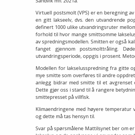
Sandvik mfl. 2021a.
Virtuell postsmolt (VPS) er en beregning 
en gitt lakseelv, dvs. den utvandrende pop
definert 1000 ulike utvandringsruter mellom
forhold til hvor mange smittsomme lakselu
av spredningsmodellen. Smitten er også kalib
fanget gjennom postsmolttråling. Død
utvandringsperiode, oppgis i prosent. Meto
Modellen for lakselusspredning fra gitte o
mye smitte som overføres til andre oppdretts
anlegg bidrar med smitte til et avgrenset
Dette gjør oss i stand til å rangere betydn
smittepresset på villfisk.
Klimaendringene med høyere temperatur vil
og dette må tas hensyn til.
Svar på spørsmålene Mattilsynet ber om er