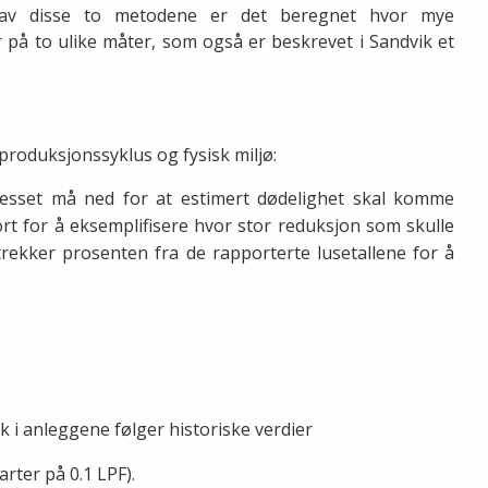
p av disse to metodene er det beregnet hvor mye
 på to ulike måter, som også er beskrevet i Sandvik et
produksjonssyklus og fysisk miljø:
esset må ned for at estimert dødelighet skal komme
ort for å eksemplifisere hvor stor reduksjon som skulle
 trekker prosenten fra de rapporterte lusetallene for å
k i anleggene følger historiske verdier
arter på 0.1 LPF).