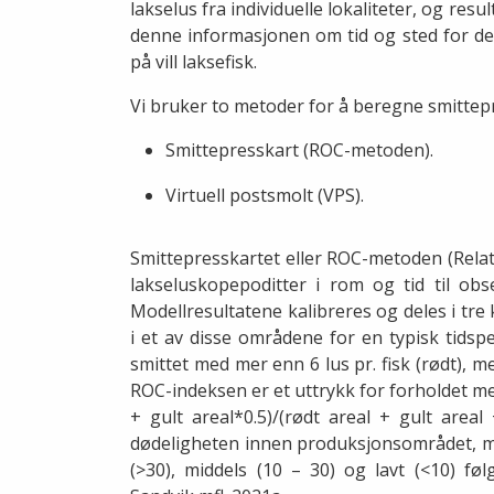
lakselus fra individuelle lokaliteter, og resu
denne informasjonen om tid og sted for de
på vill laksefisk.
Vi bruker to metoder for å beregne smittep
Smittepresskart (ROC-metoden).
Virtuell postsmolt (VPS).
Smittepresskartet eller ROC-metoden (Relat
lakseluskopepoditter i rom og tid til obs
Modellresultatene kalibreres og deles i tre 
i et av disse områdene for en typisk tidspe
smittet med mer enn 6 lus pr. fisk (rødt), me
ROC-indeksen er et uttrykk for forholdet me
+ gult areal*0.5)/(rødt areal + gult area
dødeligheten innen produksjonsområdet, me
(>30), middels (10 – 30) og lavt (<10) føl