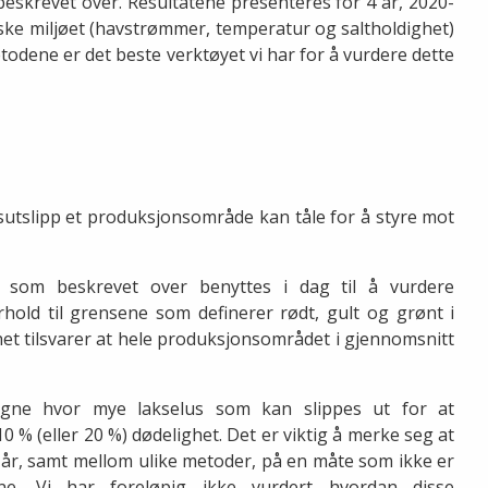
eskrevet over. Resultatene presenteres for 4 år, 2020-
ysiske miljøet (havstrømmer, temperatur og saltholdighet)
odene er det beste verktøyet vi har for å vurdere dette
sutslipp et produksjonsområde kan tåle for å styre mot
n som beskrevet over benyttes i dag til å vurdere
hold til grensene som definerer rødt, gult og grønt i
et tilsvarer at hele produksjonsområdet i gjennomsnitt
regne hvor mye lakselus som kan slippes ut for at
% (eller 20 %) dødelighet. Det er viktig å merke seg at
l år, samt mellom ulike metoder, på en måte som ikke er
ne. Vi har foreløpig ikke vurdert hvordan disse