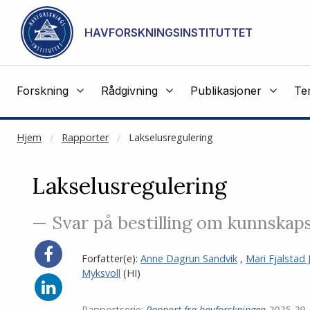
NOT CACHED
Gå til hovedinnhold
HAVFORSKNINGSINSTITUTTET
Forskning
Rådgivning
Publikasjoner
Te
Hjem
Rapporter
Lakselusregulering
Lakselusregulering
— Svar på bestilling om kunnskaps
Del
Forfatter(e):
Anne Dagrun Sandvik
,
Mari Fjalstad
på
Myksvoll
(HI)
Facebook
Del
på
Rapportserie:
Rapport fra havforskningen
2025-29