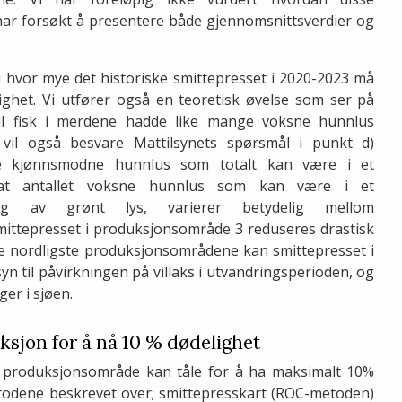
 har forsøkt å presentere både gjennomsnittsverdier og
i hvor mye det historiske smittepresset i 2020-2023 må
het. Vi utfører også en teoretisk øvelse som ser på
all fisk i merdene hadde like mange voksne hunnlus
vil også besvare Mattilsynets spørsmål i punkt d)
e kjønnsmodne hunnlus som totalt kan være i et
r at antallet voksne hunnlus som kan være i et
ing av grønt lys, varierer betydelig mellom
ttepresset i produksjonsområde 3 reduseres drastisk
de nordligste produksjonsområdene kan smittepresset i
yn til påvirkningen på villaks i utvandringsperioden, og
er i sjøen.
ksjon for å nå 10 % dødelighet
t produksjonsområde kan tåle for å ha maksimalt 10%
 metodene beskrevet over; smittepresskart (ROC-metoden)