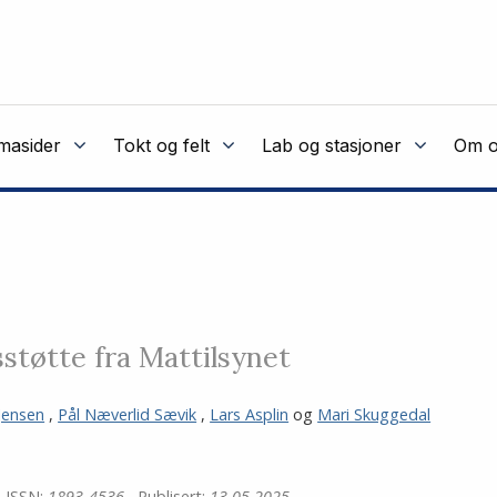
masider
Tokt og felt
Lab og stasjoner
Om o
støtte fra Mattilsynet
 Jensen
,
Pål Næverlid Sævik
,
Lars Asplin
og
Mari Skuggedal
ISSN:
1893-4536
Publisert:
13.05.2025