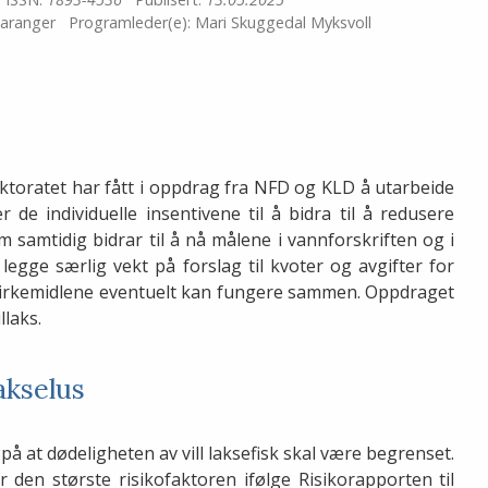
Taranger
Programleder(e):
Mari Skuggedal Myksvoll
rektoratet har fått i oppdrag fra NFD og KLD å utarbeide
r de individuelle insentivene til å bidra til å redusere
 samtidig bidrar til å nå målene i vannforskriften og i
 legge særlig vekt på forslag til kvoter og avgifter for
se virkemidlene eventuelt kan fungere sammen. Oppdraget
llaks.
akselus
å at dødeligheten av vill laksefisk skal være begrenset.
r den største risikofaktoren ifølge Risikorapporten til