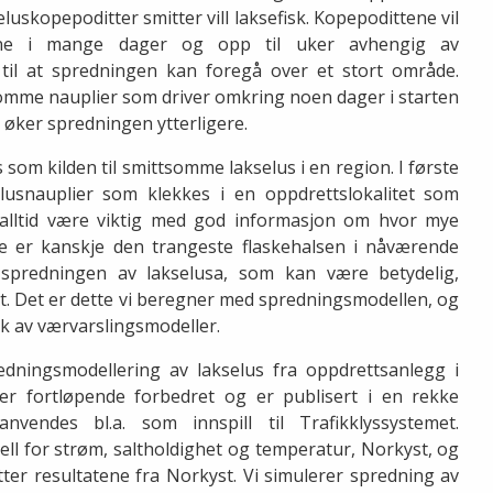
luskopepoditter smitter vill laksefisk. Kopepodittene vil
ene i mange dager og opp til uker avhengig av
 til at spredningen kan foregå over et stort område.
omme nauplier som driver omkring noen dager i starten
 øker spredningen ytterligere.
som kilden til smittsomme lakselus i en region. I første
usnauplier som klekkes i en oppdrettslokalitet som
vil alltid være viktig med god informasjon om hvor mye
te er kanskje den trangeste flaskehalsen i nåværende
spredningen av lakselusa, som kan være betydelig,
lt. Det er dette vi beregner med spredningsmodellen, og
 av værvarslingsmodeller.
edningsmodellering av lakselus fra oppdrettsanlegg i
r fortløpende forbedret og er publisert i en rekke
 anvendes bl.a. som innspill til Trafikklyssystemet.
ll for strøm, saltholdighet og temperatur, Norkyst, og
ter resultatene fra Norkyst. Vi simulerer spredning av