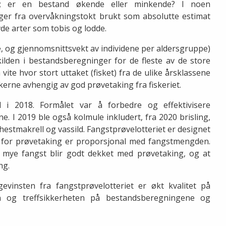
e; er en bestand økende eller minkende? I noen
er fra overvåkningstokt brukt som absolutte estimat
vde arter som tobis og lodde.
e, og gjennomsnittsvekt av individene per aldersgruppe)
skilden i bestandsberegninger for de fleste av de store
vite hvor stort uttaket (fisket) fra de ulike årsklassene
skerne avhengig av god prøvetaking fra fiskeriet.
ld i 2018. Formålet var å forbedre og effektivisere
e. I 2019 ble også kolmule inkludert, fra 2020 brisling,
 hestmakrell og vassild. Fangstprøvelotteriet er designet
 ut for prøvetaking er proporsjonal med fangstmengden.
 mye fangst blir godt dekket med prøvetaking, og at
ng.
vinsten fra fangstprøvelotteriet er økt kvalitet på
en og treffsikkerheten på bestandsberegningene og