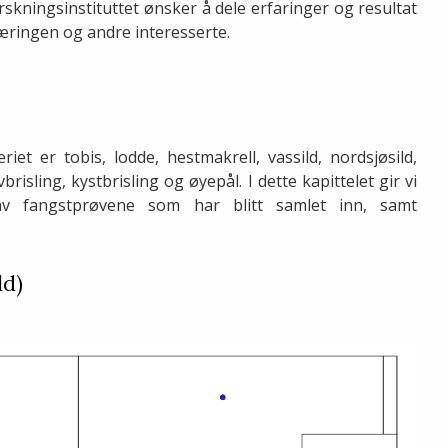
kningsinstituttet ønsker å dele erfaringer og resultat
næringen og andre interesserte.
et er tobis, lodde, hestmakrell, vassild, nordsjøsild,
risling, kystbrisling og øyepål. I dette kapittelet gir vi
v fangstprøvene som har blitt samlet inn, samt
ld)