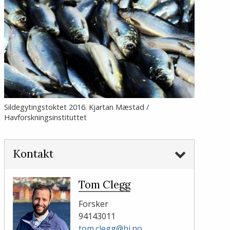
Sildegytingstoktet 2016. Kjartan Mæstad /
Havforskningsinstituttet
Kontakt
Tom Clegg
Forsker
94143011
tom.clegg@hi.no