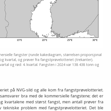
ersielle fangster (runde kakediagram, størrelsen proporsjonal
kvartal, og prøver fra fangstprøvelotteriet (trekanter).
3.kvartal og rød: 4. kvartal. Fangsten i 2024 var 138 438 tonn og
keriet på NVG-sild og alle kom fra fangstprøvelotteriet.
) samsvarer bra med de kommersielle fangstene; det er
g kvartalene med størst fangst, men antall prøver fra
 av tekniske problem med fangstprøvelotteriet. Det ble