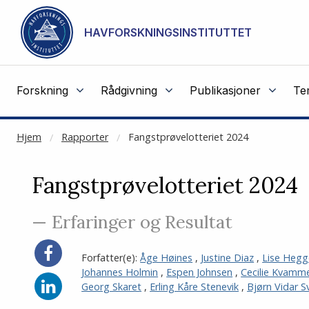
NOT CACHED
Gå til hovedinnhold
HAVFORSKNINGSINSTITUTTET
Forskning
Rådgivning
Publikasjoner
Te
Hjem
Rapporter
Fangstprøvelotteriet 2024
Fangstprøvelotteriet 2024
— Erfaringer og Resultat
Del
Forfatter(e):
Åge Høines
,
Justine Diaz
,
Lise Heg
på
Johannes Holmin
,
Espen Johnsen
,
Cecilie Kvamm
Facebook
Del
Georg Skaret
,
Erling Kåre Stenevik
,
Bjørn Vidar 
på