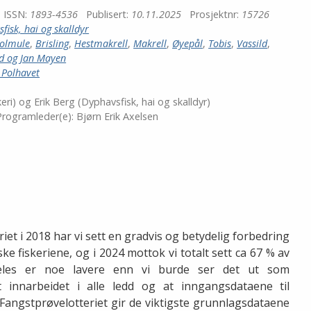
ISSN:
1893-4536
Publisert:
10.11.2025
Prosjektnr:
15726
fisk, hai og skalldyr
olmule
,
Brisling
,
Hestmakrell
,
Makrell
,
Øyepål
,
Tobis
,
Vassild
,
nd og Jan Mayen
 Polhavet
eri) og Erik Berg (Dyphavsfisk, hai og skalldyr)
rogramleder(e):
Bjørn Erik Axelsen
iet i 2018 har vi sett en gradvis og betydelig forbedring
e fiskeriene, og i 2024 mottok vi totalt sett ca 67 % av
deles er noe lavere enn vi burde ser det ut som
t innarbeidet i alle ledd og at inngangsdataene til
Fangstprøvelotteriet gir de viktigste grunnlagsdataene