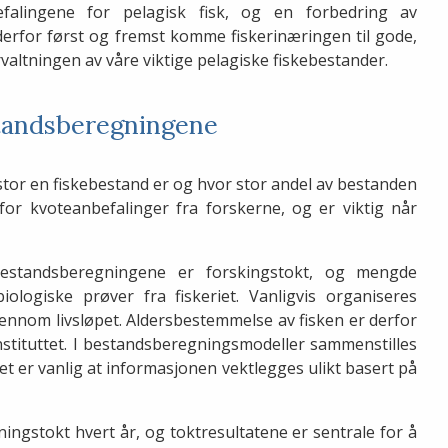
efalingene for pelagisk fisk, og en forbedring av
 derfor først og fremst komme fiskerinæringen til gode,
altningen av våre viktige pelagiske fiskebestander.
standsberegningene
tor en fiskebestand er og hvor stor andel av bestanden
for kvoteanbefalinger fra forskerne, og er viktig når
 bestandsberegningene er forskingstokt, og mengde
logiske prøver fra fiskeriet. Vanligvis organiseres
gjennom livsløpet. Aldersbestemmelse av fisken er derfor
instituttet. I bestandsberegningsmodeller sammenstilles
et er vanlig at informasjonen vektlegges ulikt basert på
ningstokt hvert år, og toktresultatene er sentrale for å