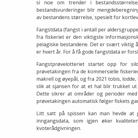
si noe om trender i bestandsstørrels
bestandsvurderinger blir mengdeberegning
av bestandens størrelse, spesielt for kortle
Fangstdata (fangst i antall per aldersgrupp
fra fiskeriet er den viktigste informasjon
pelagiske bestandene. Det er svært viktig å 
er hvert år. For å få gode fangstdata er for
Fangstprøvelotteriet startet opp for si
prøvetakingen fra de kommersielle fiskerien
makrell og øyepål, og fra 2021 tobis, lodde,
slik at sjansen for at et hal blir trukket
Dette sikrer at områder og perioder med
prøvetakingen automatisk følger fiskets ga
Litt satt på spissen kan man hevde at ge
inngangsdata, som igjen øker kvalitet
kvoterådgivningen.