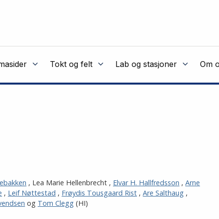
masider
Tokt og felt
Lab og stasjoner
Om o
gebakken
,
Lea Marie Hellenbrecht
,
Elvar H. Hallfredsson
,
Arne
e
,
Leif Nøttestad
,
Frøydis Tousgaard Rist
,
Are Salthaug
,
Svendsen
og
Tom Clegg
(HI)