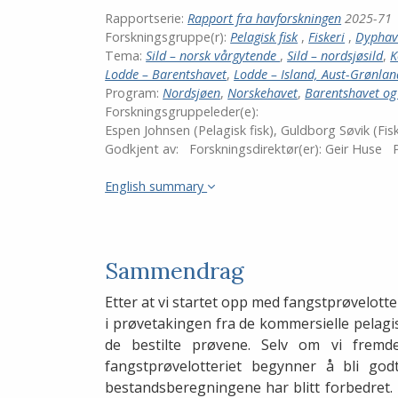
LinkedIn
Rapportserie:
Rapport fra havforskningen
2025-71
Forskningsgruppe(r):
Pelagisk fisk
,
Fiskeri
,
Dyphavs
Tema:
Sild – norsk vårgytende
,
Sild – nordsjøsild
,
K
Lodde – Barentshavet
,
Lodde – Island, Aust-Grønla
Program:
Nordsjøen
,
Norskehavet
,
Barentshavet og
Forskningsgruppeleder(e):
Espen Johnsen (Pelagisk fisk), Guldborg Søvik (Fisk
Godkjent av:
Forskningsdirektør(er):
Geir Huse
P
English summary
Sammendrag
Etter at vi startet opp med fangstprøvelotter
i prøvetakingen fra de kommersielle pelagisk
de bestilte prøvene. Selv om vi frem
fangstprøvelotteriet begynner å bli god
bestandsberegningene har blitt forbedret. 