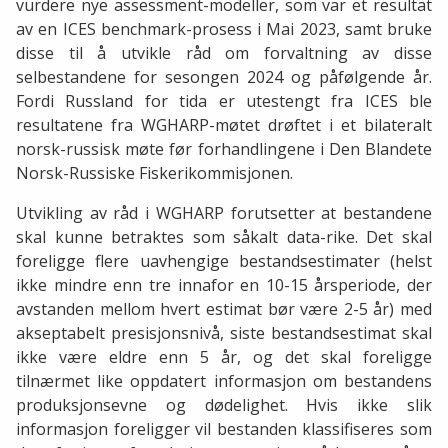
vurdere nye assessment-modeller, som var et resultat
av en ICES benchmark-prosess i Mai 2023, samt bruke
disse til å utvikle råd om forvaltning av disse
selbestandene for sesongen 2024 og påfølgende år.
Fordi Russland for tida er utestengt fra ICES ble
resultatene fra WGHARP-møtet drøftet i et bilateralt
norsk-russisk møte før forhandlingene i Den Blandete
Norsk-Russiske Fiskerikommisjonen.
Utvikling av råd i WGHARP forutsetter at bestandene
skal kunne betraktes som såkalt data-rike. Det skal
foreligge flere uavhengige bestandsestimater (helst
ikke mindre enn tre innafor en 10-15 årsperiode, der
avstanden mellom hvert estimat bør være 2-5 år) med
akseptabelt presisjonsnivå, siste bestandsestimat skal
ikke være eldre enn 5 år, og det skal foreligge
tilnærmet like oppdatert informasjon om bestandens
produksjonsevne og dødelighet. Hvis ikke slik
informasjon foreligger vil bestanden klassifiseres som