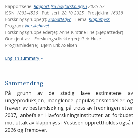
Rapportserie:
Rapport fra havforskningen
2025-57
ISSN:
1893-4536
Publisert:
28.10.2025
Prosjektnr:
16038
Forskningsgruppe(r):
Sjøpattedyr
Tema:
Klappmyss
Program:
Norskehavet
Forskningsgruppeleder(e):
Anne Kirstine Frie (Sjøpattedyr)
Godkjent av:
Forskningsdirektør(er):
Geir Huse
Programleder(e):
Bjørn Erik Axelsen
English summary
Sammendrag
På grunn av de stadig lave estimatene av
ungeproduksjon, manglende populasjonsmodeller og
fravær av bestandsøking på tross av fredningen etter
2007, anbefaler Havforskningsinstituttet at forbudet
mot uttak av klappmyss i Vestisen opprettholdes også i
2026 og fremover.