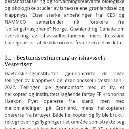
bestandstaksering og forvaltningsrelevante biologiske
og økologiske studier av ishavsselene grønlandssel og
klappmyss. Etter sterke anbefalinger fra ICES og
NAMMCO samarbeider nå forskere fra
"selfangstnasjonene" Norge, Grønland og Canada om
overvåking av ishavsselbestandene, mens Russland
har signalisert at de ikke ønsker å være en del av dette.
3.1 - Bestandsestimering av ishavssel i
Vesterisen
Havforskningsinstituttet gjennomførte de siste
tellinger av klappmyss og grønlandssel i Vesterisen i
2022. Tellinger ble gjennomført med et fly, et
helikopter og instituttets isgående fartøy FF Kronprins
Haakon. Flyet opererte fra Island, men med
mellomlandinger på Grønland, mens helikopteret
opererte fra fartøyet. Både helikopter og fly ble brukt i
rekognoseringsflygninger i et område som strakte seg
langs, og et stykke innafor (vanligvis 20-30 nautiske