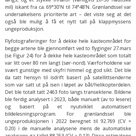
mil) iskant fra ca. 69°30’N til 74°48’N. Grønlandssel var
undersøkelsens prioriterte art – det viste seg at det
også ble mulig å få et nytt tall på klappmyssens
ungeproduksjon.
Flyfotograferinger for å dekke hele kasteområdet for
begge artene ble gjennomført ved to flyginger 27.mars
(se Figur 24) for å dekke hele kasteområdet som totalt
var litt over 80 nm langt (sør-nord). Værforholdene var
svært gunstige med skyfri himmel og god sikt. Det ble
da tatt hensyn til isdrift basert på satellittsenderne
som var satt ut på isen i løpet av båt/helikopterdelen.
Det ble totalt tatt 2463 foto langs transektene. Bildene
ble ferdig analysert i 2023, både manuelt (av to lesere)
og basert på et nyutviklet automatisert
bildelesningsprogram. For grønlandssel ble
ungeproduksjonen i 2022 beregnet til 92.769 (CV =
0.20) i de manuelle analysene mens de automatiske
analysene ga tallet 88.253 (CV = 0.13). Disse estimatene