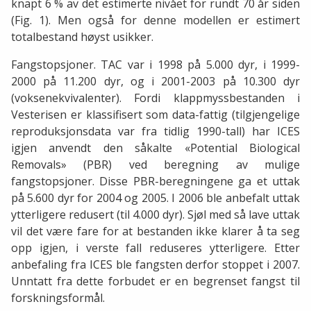
knapt 6 % av det estimerte nivået for rundt 70 år siden
(Fig. 1). Men også for denne modellen er estimert
totalbestand høyst usikker.
Fangstopsjoner. TAC var i 1998 på 5.000 dyr, i 1999-
2000 på 11.200 dyr, og i 2001-2003 på 10.300 dyr
(voksenekvivalenter). Fordi klappmyssbestanden i
Vesterisen er klassifisert som data-fattig (tilgjengelige
reproduksjonsdata var fra tidlig 1990-tall) har ICES
igjen anvendt den såkalte «Potential Biological
Removals» (PBR) ved beregning av mulige
fangstopsjoner. Disse PBR-beregningene ga et uttak
på 5.600 dyr for 2004 og 2005. I 2006 ble anbefalt uttak
ytterligere redusert (til 4.000 dyr). Sjøl med så lave uttak
vil det være fare for at bestanden ikke klarer å ta seg
opp igjen, i verste fall reduseres ytterligere. Etter
anbefaling fra ICES ble fangsten derfor stoppet i 2007.
Unntatt fra dette forbudet er en begrenset fangst til
forskningsformål.