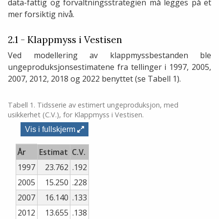
data-fattig og forvaltningsstrategien må legges på et
mer forsiktig nivå.
2.1 - Klappmyss i Vestisen
Ved modellering av klappmyssbestanden ble
ungeproduksjonsestimatene fra tellinger i 1997, 2005,
2007, 2012, 2018 og 2022 benyttet (se Tabell 1).
Tabell 1. Tidsserie av estimert ungeproduksjon, med
usikkerhet (C.V.), for Klappmyss i Vestisen.
Vis i fullskjerm
År
Estimat
C.V.
1997
23.762
.192
2005
15.250
.228
2007
16.140
.133
2012
13.655
.138