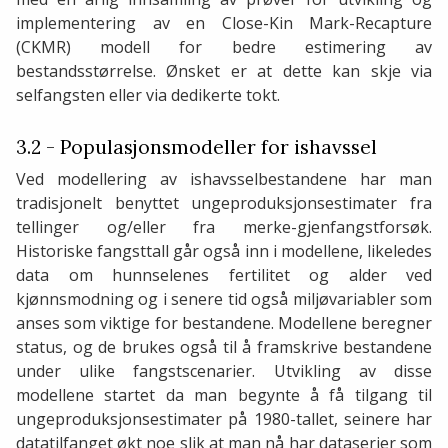
implementering av en Close-Kin Mark-Recapture
(CKMR) modell for bedre estimering av
bestandsstørrelse. Ønsket er at dette kan skje via
selfangsten eller via dedikerte tokt.
3.2 - Populasjonsmodeller for ishavssel
Ved modellering av ishavsselbestandene har man
tradisjonelt benyttet ungeproduksjonsestimater fra
tellinger og/eller fra merke-gjenfangstforsøk.
Historiske fangsttall går også inn i modellene, likeledes
data om hunnselenes fertilitet og alder ved
kjønnsmodning og i senere tid også miljøvariabler som
anses som viktige for bestandene. Modellene beregner
status, og de brukes også til å framskrive bestandene
under ulike fangstscenarier. Utvikling av disse
modellene startet da man begynte å få tilgang til
ungeproduksjonsestimater på 1980-tallet, seinere har
datatilfanget økt noe slik at man nå har dataserier som