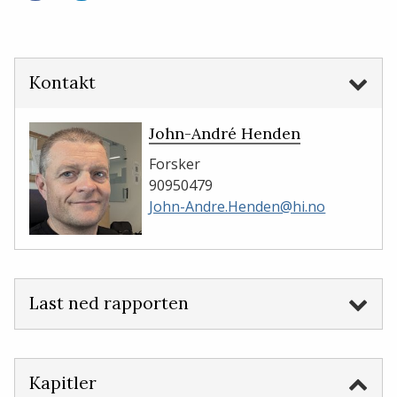
på
på
Facebook
LinkedIn
Kontakt
John-André Henden
Forsker
90950479
John-Andre.Henden@hi.no
Last ned rapporten
Kapitler