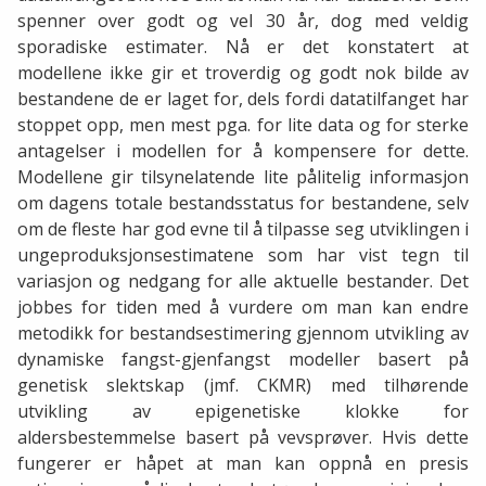
spenner over godt og vel 30 år, dog med veldig
sporadiske estimater. Nå er det konstatert at
modellene ikke gir et troverdig og godt nok bilde av
bestandene de er laget for, dels fordi datatilfanget har
stoppet opp, men mest pga. for lite data og for sterke
antagelser i modellen for å kompensere for dette.
Modellene gir tilsynelatende lite pålitelig informasjon
om dagens totale bestandsstatus for bestandene, selv
om de fleste har god evne til å tilpasse seg utviklingen i
ungeproduksjonsestimatene som har vist tegn til
variasjon og nedgang for alle aktuelle bestander. Det
jobbes for tiden med å vurdere om man kan endre
metodikk for bestandsestimering gjennom utvikling av
dynamiske fangst-gjenfangst modeller basert på
genetisk slektskap (jmf. CKMR) med tilhørende
utvikling av epigenetiske klokke for
aldersbestemmelse basert på vevsprøver. Hvis dette
fungerer er håpet at man kan oppnå en presis