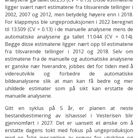
ligger svært nært estimatene fra tilsvarende tellinger i
2002, 2007 og 2012, men betydelig høyere enn i 2018.
For klappmyss ble ungeproduksjonen i 2022 beregnet
til 13.509 (CV = 0.13) i de manuelle analysene mens de
automatiske analysene ga tallet 11.044 (CV = 0.14).
Begge disse estimatene ligger nært opp til estimatene
fra tilsvarende tellinger i 2012 og 2018. Selv om
estimatene fra de manuelle og automatiske analysene
er ganske nær hverandre, jobbes det for tiden med å
videreutvikle og forbedre de automatiske
bildeanalysene slik at man kan få bedre og mer
uhildede estimater som på sikt kan erstatte de
manuelle analysene.
Gitt en syklus på 5 år, er planen at neste
bestandsestimering av ishavssel i Vesterisen blir
gjennomført i 2027. Det er uansett et ønske om å
erstatte dagens tokt med fokus på ungeproduksjon
med en årlig innsamling av prøver for utvikling og