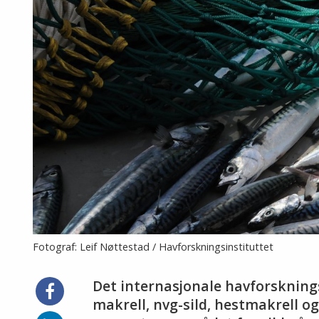
Fotograf: Leif Nøttestad / Havforskningsinstituttet
Det internasjonale havforsknings
Del
på
makrell, nvg-sild, hestmakrell o