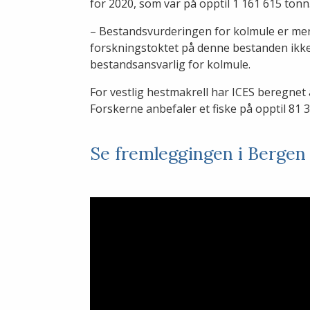
for 2020, som var på opptil 1 161 615 tonn
– Bestandsvurderingen for kolmule er mer u
forskningstoktet på denne bestanden ikke 
bestandsansvarlig for kolmule.
For vestlig hestmakrell har ICES beregnet a
Forskerne anbefaler et fiske på opptil 81 3
Se fremleggingen i Bergen