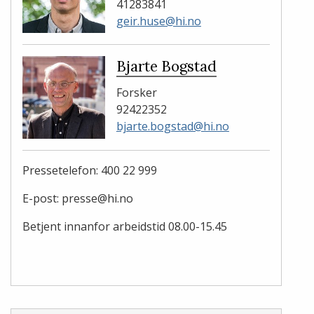
41283841
geir.huse@hi.no
Bjarte Bogstad
Forsker
92422352
bjarte.bogstad@hi.no
Pressetelefon: 400 22 999
E-post: presse@hi.no
Betjent innanfor arbeidstid 08.00-15.45