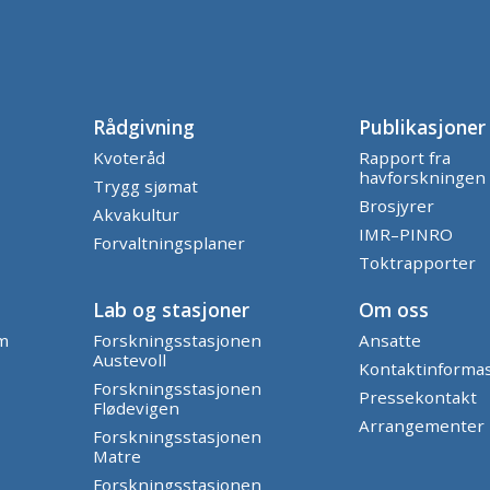
Rådgivning
Publikasjoner
Kvoteråd
Rapport fra
havforskningen
Trygg sjømat
Brosjyrer
Akvakultur
IMR–PINRO
Forvaltningsplaner
Toktrapporter
Lab og stasjoner
Om oss
am
Forskningsstasjonen
Ansatte
Austevoll
Kontaktinforma
Forskningsstasjonen
Pressekontakt
Flødevigen
Arrangementer
Forskningsstasjonen
Matre
Forskningsstasjonen