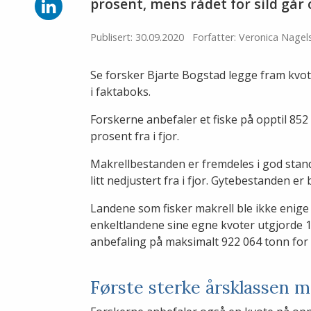
Facebook
Del
prosent, mens rådet for sild går
på
LinkedIn
Publisert: 30.09.2020
Forfatter: Veronica Nagel
Se forsker Bjarte Bogstad legge fram kvot
i faktaboks.
Forskerne anbefaler et fiske på opptil 85
prosent fra i fjor.
Makrellbestanden er fremdeles i god stan
litt nedjustert fra i fjor. Gytebestanden er 
Landene som fisker makrell ble ikke enig
enkeltlandene sine egne kvoter utgjorde 1
anbefaling på maksimalt 922 064 tonn for
Første sterke årsklassen m