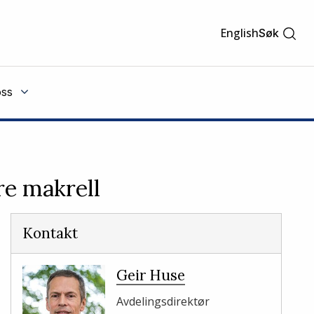
English
Søk
ss
re makrell
Kontakt
Geir Huse
Avdelingsdirektør