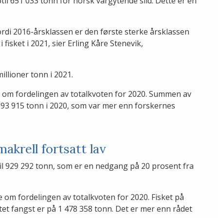
il 651 033 tonn for norsk vårgytende sild. Dette er en
ordi 2016-årsklassen er den første sterke årsklassen
fisket i 2021, sier Erling Kåre Stenevik,
illioner tonn i 2021.
e om fordelingen av totalkvoten for 2020. Summen av
693 915 tonn i 2020, som var mer enn forskernes
akrell fortsatt lav
il 929 292 tonn, som er en nedgang på 20 prosent fra
 om fordelingen av totalkvoten for 2020. Fisket på
ntet fangst er på 1 478 358 tonn. Det er mer enn rådet