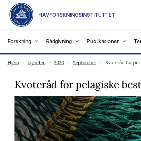
NOT CACHED
Gå til hovedinnhold
HAVFORSKNINGSINSTITUTTET
Forskning
Rådgivning
Publikasjoner
Te
Hjem
Nyheter
2020
September
Kvoteråd for pela
Kvoteråd for pelagiske best