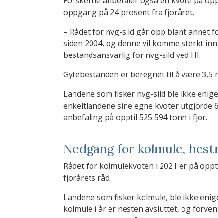
Forskerne anbefaler også en kvote på oppt
oppgang på 24 prosent fra fjoråret.
– Rådet for nvg-sild går opp blant annet f
siden 2004, og denne vil komme sterkt inn i 
bestandsansvarlig for nvg-sild ved HI.
Gytebestanden er beregnet til å være 3,5 m
Landene som fisker nvg-sild ble ikke enig
enkeltlandene sine egne kvoter utgjorde 
anbefaling på opptil 525 594 tonn i fjor.
Nedgang for kolmule, hestm
Rådet for kolmulekvoten i 2021 er på oppt
fjorårets råd.
Landene som fisker kolmule, ble ikke enige
kolmule i år er nesten avsluttet, og forve