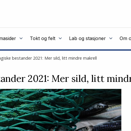
masider
Tokt og felt
Lab og stasjoner
Om o
giske bestander 2021: Mer sild, litt mindre makrell
ander 2021: Mer sild, litt mind