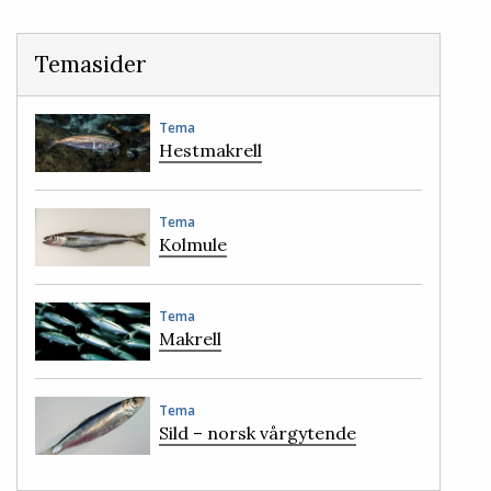
Temasider
Tema
Hestmakrell
Tema
Kolmule
Tema
Makrell
Tema
Sild – norsk vårgytende