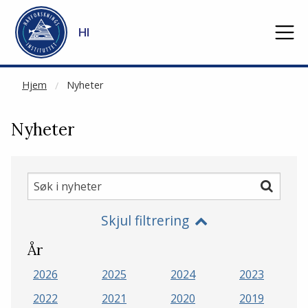
NOT CACHED
Gå til hovedinnhold
HI
Hjem
Nyheter
Nyheter
Søk
Søk
i
Skjul filtrering
nyheter
År
2026
2025
2024
2023
2022
2021
2020
2019