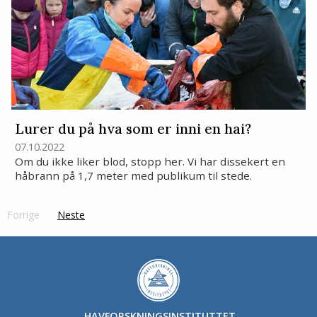
Lurer du på hva som er inni en hai?
07.10.2022
Om du ikke liker blod, stopp her. Vi har dissekert en
håbrann på 1,7 meter med publikum til stede.
Forrige
page
Neste
side
HAVFORSKNINGSINSTITUTTET