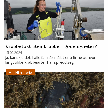
Krabbetokt uten krabbe = gode nyheter?
15.02.2024
Ja, kanskje det. I alle fall når målet er å finne ut hvor
langt ulike krabbearter har spredd seg.
HI-historie