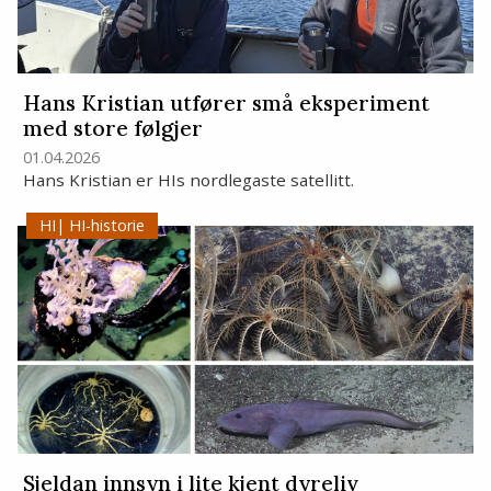
Hans Kristian utfører små eksperiment
med store følgjer
01.04.2026
Hans Kristian er HIs nordlegaste satellitt.
HI-historie
Sjeldan innsyn i lite kjent dyreliv