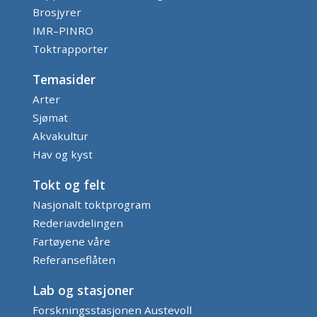
Brosjyrer
IMR–PINRO
Toktrapporter
Temasider
Arter
Sjømat
Akvakultur
Hav og kyst
Tokt og felt
Nasjonalt toktprogram
Rederiavdelingen
Fartøyene våre
Referanseflåten
Lab og stasjoner
Forskningsstasjonen Austevoll