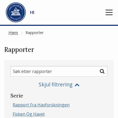
NOT CACHED
Gå til hovedinnhold
HI
Hjem
Rapporter
Rapporter
Søk
Søk
etter
Skjul filtrering
rapporter
Serie
Rapport Fra Havforskningen
Fisken Og Havet