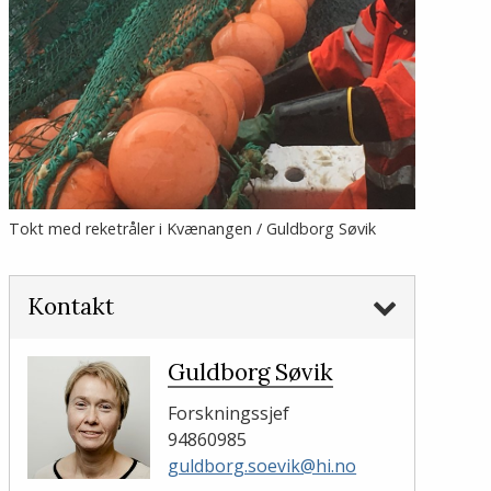
Tokt med reketråler i Kvænangen / Guldborg Søvik
Kontakt
Guldborg Søvik
Forskningssjef
94860985
guldborg.soevik@hi.no