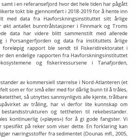
 samt i en referansefjord hvor det hele tiden har pågått
dikerte tokt ble gjennomført i 2018-2019 for å hente inn
t med data fra Havforskningsinstituttet sitt årlige
 økt antallet bunntrålstasjoner i Finnmark og Troms
ede data har videre blitt sammenstilt med allerede
 i Porsangerfjorden og data fra instituttets årlige
oreløpig rapport ble sendt til Fiskeridirektoratet i
er den endelige rapporten fra Havforskningsinstituttet
kosystemene og fiskeriressursene i Tanafjorden,
estander av kommersiell størrelse i Nord-Atlanteren (et
elt som er for små eller med for dårlig bunn til å tråles,
eketetthet, så utnyttes sannsynligvis alle kjente, trålbare
påvirket av tråling, har vi derfor lite kunnskap om
 bestandsstrukturen og tettheten til rekebestander.
åles kontinuerlig («pløyes») for å gi gode fangster. Vi
r spesifikt på reker som viser dette. En forklaring kan
igjør næringsstoffer fra sedimentet (Dounas mfl., 2005,