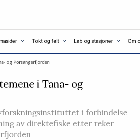
masider
Tokt og felt
Lab og stasjoner
Om o
na- og Porsangerfjorden
stemene i Tana- og
orskningsinstituttet i forbindelse
ing av direktefiske etter reker
rfjorden