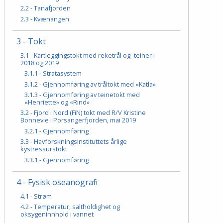
2.2 - Tanafjorden
2.3 - Kvænangen
3 - Tokt
3.1 - Kartleggingstokt med reketrål og -teiner i
2018 og 2019
3.1.1 - Stratasystem
3.1.2 - Gjennomføring av tråltokt med «Katla»
3.1.3 - Gjennomføring av teinetokt med
«Henriette» og «Rind»
3.2 - Fjord i Nord (FiN) tokt med R/V Kristine
Bonnevie i Porsangerfjorden, mai 2019
3.2.1 - Gjennomføring
3.3 - Havforskningsinstituttets årlige
kystressurstokt
3.3.1 - Gjennomføring
4 - Fysisk oseanografi
4.1 - Strøm
4.2 - Temperatur, saltholdighet og
oksygeninnhold i vannet