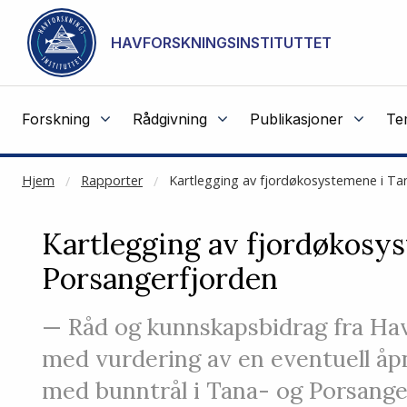
NOT CACHED
Gå til hovedinnhold
HAVFORSKNINGSINSTITUTTET
Forskning
Rådgivning
Publikasjoner
Te
Hjem
Rapporter
Kartlegging av fjordøkosystemene i Ta
Kartlegging av fjordøkosy
Porsangerfjorden
— Råd og kunnskapsbidrag fra Havf
med vurdering av en eventuell åpn
med bunntrål i Tana- og Porsange