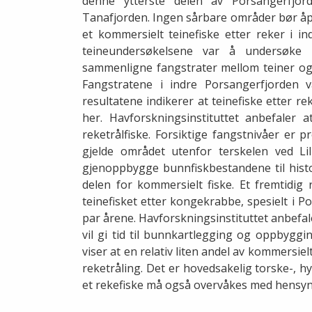
denne ytterste delen av Porsangerfjord
Tanafjorden. Ingen sårbare områder bør åpn
et kommersielt teinefiske etter reker i 
teineundersøkelsene var å undersøke 
sammenligne fangstrater mellom teiner og 
Fangstratene i indre Porsangerfjorden
resultatene indikerer at teinefiske etter rek
her. Havforskningsinstituttet anbefaler
reketrålfiske. Forsiktige fangstnivåer er 
gjelde området utenfor terskelen ved 
gjenoppbygge bunnfiskbestandene til histo
delen for kommersielt fiske. Et fremtidig
teinefisket etter kongekrabbe, spesielt i 
par årene. Havforskningsinstituttet anbefale
vil gi tid til bunnkartlegging og oppbyggi
viser at en relativ liten andel av kommersie
reketråling. Det er hovedsakelig torske-, h
et rekefiske må også overvåkes med hensyn t