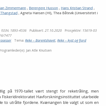
ian Zimmermann
,
Berengere Husson
,
Hans Kristian Strand
,
 Thangstad
,
Agneta Hansen
(HI)
,
Thea Båtevik (Universitetet i
ISSN:
1893-4536
Publisert:
27.10.2020
Prosjektnr:
15619-03
16/7477
osesser
Tema:
Reke – Barentshavet
,
Reke – kyst og fjord
rogramleder(e):
Jan Atle Knutsen
lig på 1970-tallet vært stengt for reketråling, men
 Fiskeridirektoratet Havforskningsinstituttet utarbeide
de to utrålte fjordene. Kvænangen ble valgt ut som en