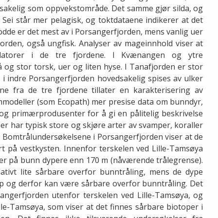
sakelig som oppvekstområde. Det samme gjør silda, og
e. Sei står mer pelagisk, og toktdataene indikerer at det
 Lodde er det mest av i Porsangerfjorden, mens vanlig uer
jorden, også ungfisk. Analyser av mageinnhold viser at
edatorer i de tre fjordene. I Kvænangen og ytre
og stor torsk, uer og liten hyse. I Tanafjorden er stor
 i indre Porsangerfjorden hovedsakelig spises av ulker
 fra de tre fjordene tillater en karakterisering av
mmodeller (som Ecopath) mer presise data om bunndyr,
n og primærprodusenter for å gi en pålitelig beskrivelse
r har typisk store og skjøre arter av svamper, koraller
l. Bomtrålundersøkelsene i Porsangerfjorden viser at de
 på vestkysten. Innenfor terskelen ved Lille-Tamsøya
gder på bunn dypere enn 170 m (nåværende trålegrense).
ativt lite sårbare overfor bunntråling, mens de dype
 og derfor kan være sårbare overfor bunntråling. Det
orsangerfjorden utenfor terskelen ved Lille-Tamsøya, og
ille-Tamsøya, som viser at det finnes sårbare biotoper i