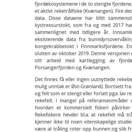
fjordøkosystemene i de to stengte fjordene,
et aktivt reketrålfiske (Kvænangen). Fire de
data. Disse dataene har blitt sammenstil
kystressurstokt, som fra og med 2017 har
sammenlignet med tidligere år. Innsaml
eksisterende data fra bunndyrsovervåking
kongekrabbetokt i Finnmarksfjordene. En f
slutten av oktober 2019. Denne versjonen 
sitt arbeid med kartlegging av fjordø
Porsangerfjorden og Kvænangen.
Det finnes få eller ingen uutnyttede rekeb
mulig unntak er Øst-Grønland). Bortsett fra f
og felt som er stengt eller forlatt pga. lav r
rekefelt. I mangel på referanseområder u
hvordan et kommersielt fiskeri påvirker
Rekefiskere hevder bl.a. at rekefelt må tr
kjenner ikke til noen vitenskapelige studie
være at tråling roter opp bunnen og slik fr