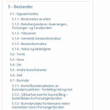
5 - Bestander
5.1 - Dypvannsreke
5.1.1 - Beskrivelse av arten
5.1.2 - Rekebestandene i Kvænangen,
Porsanger- og Tanafjorden
5.1.3 - Tidsserier
5.1.4 - Genetisk bestandsstruktur
5.1.5 - Bestandsstruktur
5.1.6 - Vekst og dødelighet
5.2 - Torsk
5.3 - Hyse
5.4 - Sei
5.5 - Andre bunnfiskarter
5.6 - Sild
5.7 - Bunndyr
5.7.1 - Bomtrålundersøkelser av
bunndyrssamfunn - fordeling i tid og rom
5.7.2 - Sårbarhet overfor bunntråling –
bomtråldata fra Porsangerfjorden
5.7.3 - Bunndyrsdata fra Mareano video-
transekter nord i Porsangerfjorden