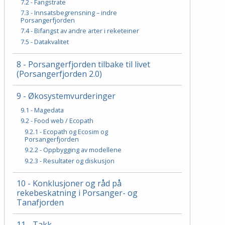
7.2 - Fangstrate
7.3 - Innsatsbegrensning – indre
Porsangerfjorden
7.4 - Bifangst av andre arter i reketeiner
7.5 - Datakvalitet
8 - Porsangerfjorden tilbake til livet
(Porsangerfjorden 2.0)
9 - Økosystemvurderinger
9.1 - Magedata
9.2 - Food web / Ecopath
9.2.1 - Ecopath og Ecosim og
Porsangerfjorden
9.2.2 - Oppbygging av modellene
9.2.3 - Resultater og diskusjon
10 - Konklusjoner og råd på
rekebeskatning i Porsanger- og
Tanafjorden
11 - Takk