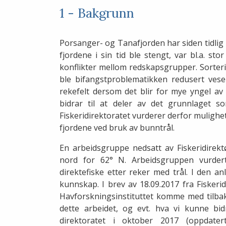
1 - Bakgrunn
Porsanger- og Tanafjorden har siden tidlig p
fjordene i sin tid ble stengt, var bl.a. st
konflikter mellom redskapsgrupper. Sorteri
ble bifangstproblematikken redusert vesent
rekefelt dersom det blir for mye yngel av f
bidrar til at deler av det grunnlaget so
Fiskeridirektoratet vurderer derfor mulighe
fjordene ved bruk av bunntrål.
En arbeidsgruppe nedsatt av Fiskeridirekt
nord for 62° N. Arbeidsgruppen vurder
direktefiske etter reker med trål. I den a
kunnskap. I brev av 18.09.2017 fra Fiskerid
Havforskningsinstituttet komme med tilbak
dette arbeidet, og evt. hva vi kunne bidr
direktoratet i oktober 2017 (oppdat