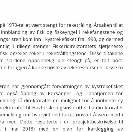
å 1970-tallet vært stengt for reketråling. Årsaken til at
or innblanding av fisk og fiskeyngel i rekefangstene og
ngsristen kom inn i kystrekefisket fra 1990, og dermed
lig. I tillegg stenger Fiskeridirektoratets sjøtjeneste
isk og/eller reker i reketrålfangstene. Disse tiltakene
m fjordene opprinnelig ble stengt på, er falt bort.
ten for igjen å kunne høste av rekeressursene i disse to
øren har gjennomgått forvaltningen av kystrekefisket
te også åpning av Porsanger- og Tanafjorden for
nledning så direktoratet en mulighet for å innhente ny
irektoratet til Havforskningsinstituttet ba direktoratet
emelding om hvorvidt instituttet ønsket å være med i
a med. Dette resulterte i en prosjektbeskrivelse til
ert i mai 2018) med en plan for kartlegging av