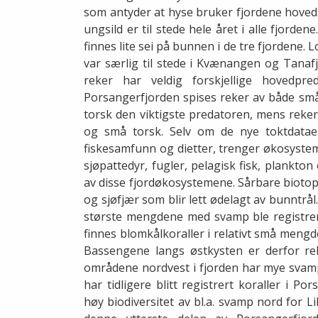
som antyder at hyse bruker fjordene hoved
ungsild er til stede hele året i alle fjorden
finnes lite sei på bunnen i de tre fjordene.
var særlig til stede i Kvænangen og Tanaf
reker har veldig forskjellige hovedpr
Porsangerfjorden spises reker av både små 
torsk den viktigste predatoren, mens reker
og små torsk. Selv om de nye toktdataene
fiskesamfunn og dietter, trenger økosyste
sjøpattedyr, fugler, pelagisk fisk, plankto
av disse fjordøkosystemene. Sårbare biotope
og sjøfjær som blir lett ødelagt av bunntrå
største mengdene med svamp ble registrert
finnes blomkålkoraller i relativt små men
Bassengene langs østkysten er derfor rel
områdene nordvest i fjorden har mye svamp
har tidligere blitt registrert koraller i P
høy biodiversitet av bl.a. svamp nord for L