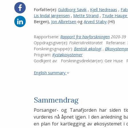
Del
Forfatter(e):
Guldborg Søvik
,
Kjell Nedreaas
,
Fab
på
Lis lindal Jørgensen
,
Mette Strand
,
Trude Hauge
Facebook
Del
Bergen)
,
Jon Albretsen
og
Arved Staby
(HI)
på
LinkedIn
Rapportserie:
Rapport fra havforskningen
2020-39
Oppdragsgiver(e):
Fiskeridirektoratet
Referanse:
Forskningsgruppe(r):
Bentisk økologi
,
Økosystempr
Program:
Kystøkosystemer
Godkjent av:
Forskningsdirektør(er):
Geir Huse
P
English summary
Sammendrag
Porsanger- og Tanafjorden har siden tid
vurderes nå åpnet igjen. I den anledning ba
en plan for kartlegging av økosystemet i 