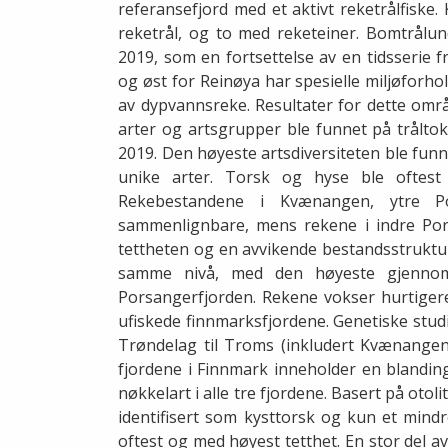
referansefjord med et aktivt reketrålfiske
reketrål, og to med reketeiner. Bomtrålun
2019, som en fortsettelse av en tidsserie 
og øst for Reinøya har spesielle miljøforh
av dypvannsreke. Resultater for dette områ
arter og artsgrupper ble funnet på trålt
2019. Den høyeste artsdiversiteten ble fun
unike arter. Torsk og hyse ble oftest 
Rekebestandene i Kvænangen, ytre P
sammenlignbare, mens rekene i indre Pors
tettheten og en avvikende bestandsstruktur
samme nivå, med den høyeste gjennoms
Porsangerfjorden. Rekene vokser hurtiger
ufiskede finnmarksfjordene. Genetiske studi
Trøndelag til Troms (inkludert Kvænangen)
fjordene i Finnmark inneholder en blandin
nøkkelart i alle tre fjordene. Basert på otoli
identifisert som kysttorsk og kun et mindr
oftest og med høyest tetthet. En stor del av