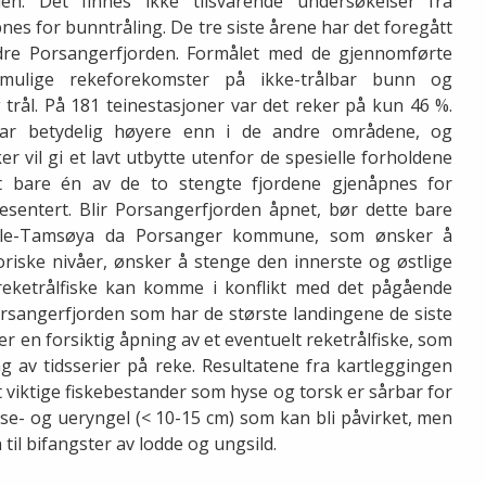
en. Det finnes ikke tilsvarende undersøkelser fra
es for bunntråling. De tre siste årene har det foregått
indre Porsangerfjorden. Formålet med de gjennomførte
mulige rekeforekomster på ikke-trålbar bunn og
trål. På 181 teinestasjoner var det reker på kun 46 %.
 var betydelig høyere enn i de andre områdene, og
er vil gi et lavt utbytte utenfor de spesielle forholdene
 at bare én av de to stengte fjordene gjenåpnes for
presentert. Blir Porsangerfjorden åpnet, bør dette bare
Lille-Tamsøya da Porsanger kommune, som ønsker å
riske nivåer, ønsker å stenge den innerste og østlige
 reketrålfiske kan komme i konflikt med det pågående
Porsangerfjorden som har de største landingene de siste
r en forsiktig åpning av et eventuelt reketrålfiske, som
ng av tidsserier på reke. Resultatene fra kartleggingen
lt viktige fiskebestander som hyse og torsk er sårbar for
yse- og ueryngel (< 10-15 cm) som kan bli påvirket, men
il bifangster av lodde og ungsild.