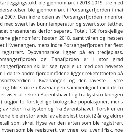
. Kartleggingstokt ble gjennomført i 2018-2019, tre med
dersøkelser ble gjennomført i Porsangerfjorden i mai
fra 2007. Den indre delen av Porsangerfjorden innenfor
old med svært lav bunntemperatur og svært stor tetthet
det presenteres derfor separat. Totalt 158 forskjellige
oktene gjennomført høsten 2018, samt våren og høsten
net i Kvænangen, mens indre Porsangerfjorden har flest
registrert. Dypvannsreke ligger på en tredjeplass.
orsangerfjorden og Tanafjorden er i stor grad
angerfjorden skiller seg tydelig ut med den høyeste
. I de tre andre fjordområdene ligger reketettheten på
nittsverdien i Kvænangen og den laveste i ytre
e og blir større i Kvænangen sammenlignet med de to
er viser at reker i Barentshavet og fra kyststrekningen
 utgjør to forskjellige biologiske populasjoner, mens
g av reker fra kysten og fra Barentshavet. Torsk er en
ttene ble en stor andel av alderslest torsk (2 år og eldre)
etall som skrei. Hyse var den arten som ble registrert
 hysen som ble registrert, var yngel og juvenil fisk, noe