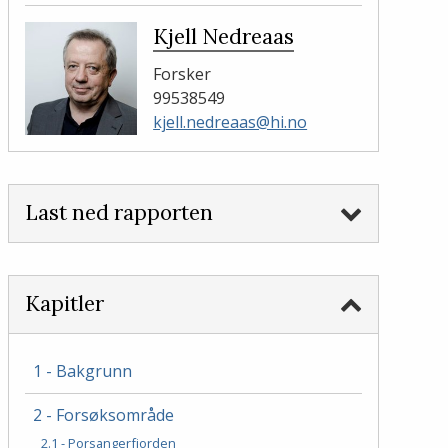
Kjell Nedreaas
Forsker
99538549
kjell.nedreaas@hi.no
Last ned rapporten
Kapitler
1 - Bakgrunn
2 - Forsøksområde
2.1 - Porsangerfjorden