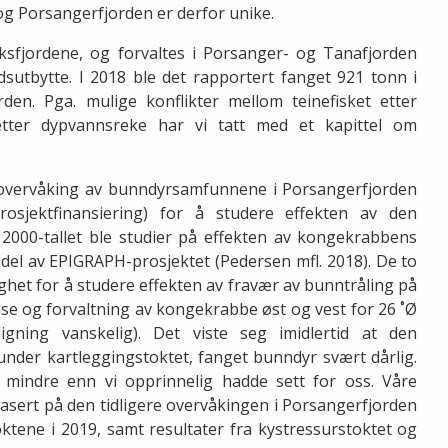
og Porsangerfjorden er derfor unike.
sfjordene, og forvaltes i Porsanger- og Tanafjorden
utbytte. I 2018 ble det rapportert fanget 921 tonn i
en. Pga. mulige konflikter mellom teinefisket etter
etter dypvannsreke har vi tatt med et kapittel om
 overvåking av bunndyrsamfunnene i Porsangerfjorden
sjektfinansiering) for å studere effekten av den
2000-tallet ble studier på effekten av kongekrabbens
l av EPIGRAPH-prosjektet (Pedersen mfl. 2018). De to
ghet for å studere effekten av fravær av bunntråling på
se og forvaltning av kongekrabbe øst og vest for 26 ˚Ø
gning vanskelig). Det viste seg imidlertid at den
under kartleggingstoktet, fanget bunndyr svært dårlig.
 mindre enn vi opprinnelig hadde sett for oss. Våre
asert på den tidligere overvåkingen i Porsangerfjorden
ktene i 2019, samt resultater fra kystressurstoktet og