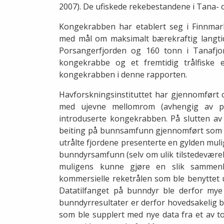
2007). De ufiskede rekebestandene i Tana- 
Kongekrabben har etablert seg i Finnmark
med mål om maksimalt bærekraftig langtids
Porsangerfjorden og 160 tonn i Tanafjord
kongekrabbe og et fremtidig trålfiske 
kongekrabben i denne rapporten.
Havforskningsinstituttet har gjennomført
med ujevne mellomrom (avhengig av pro
introduserte kongekrabben. På slutten av 
beiting på bunnsamfunn gjennomført som de
utrålte fjordene presenterte en gylden muli
bunndyrsamfunn (selv om ulik tilstedeværel
muligens kunne gjøre en slik sammenli
kommersielle reketrålen som ble benyttet 
Datatilfanget på bunndyr ble derfor mye
bunndyrresultater er derfor hovedsakelig b
som ble supplert med nye data fra et av to