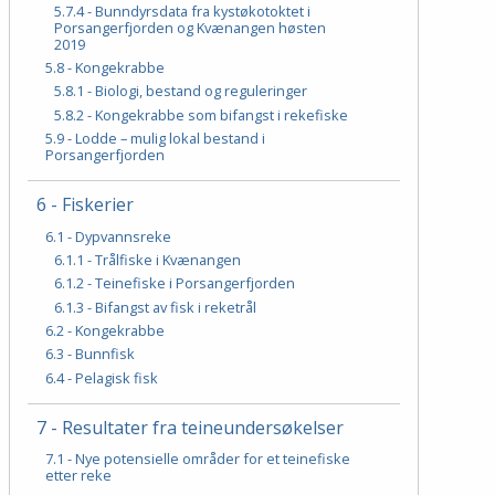
5.7.4 - Bunndyrsdata fra kystøkotoktet i
Porsangerfjorden og Kvænangen høsten
2019
5.8 - Kongekrabbe
5.8.1 - Biologi, bestand og reguleringer
5.8.2 - Kongekrabbe som bifangst i rekefiske
5.9 - Lodde – mulig lokal bestand i
Porsangerfjorden
6 - Fiskerier
6.1 - Dypvannsreke
6.1.1 - Trålfiske i Kvænangen
6.1.2 - Teinefiske i Porsangerfjorden
6.1.3 - Bifangst av fisk i reketrål
6.2 - Kongekrabbe
6.3 - Bunnfisk
6.4 - Pelagisk fisk
7 - Resultater fra teineundersøkelser
7.1 - Nye potensielle områder for et teinefiske
etter reke