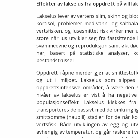
Effekter av lakselus fra oppdrett på vill la
Lakselus lever av vertens slim, skinn og bl
kortisol, problemer med vann- og saltba
vertsfisken, og lusesmittet fisk virker mer u
store når lus utvikler seg fra fastsittende 
svømmeevne og reproduksjon samt økt dødeli
har, basert på statistiske analyser, 
bestandstrussel.
Oppdrett i åpne merder gjør at smittestof
og ut i miljøet. Lakselus som slippes
oppdrettsintensive områder, å være den st
nivåer av lakselus er vist å ha negativ
populasjonseffekt. Lakselus klekkes fr
transporteres de passivt med de omkringl
smittsomme (nauplii) stadier før de når ko
vertsfisk. Både utviklingen av egg og utv
avhengig av temperatur, og går raskere i v