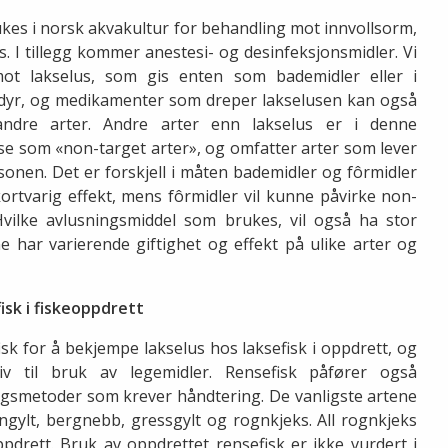
ukes i norsk akvakultur for behandling mot innvollsorm,
us. I tillegg kommer anestesi- og desinfeksjonsmidler. Vi
ot lakselus, som gis enten som bademidler eller i
sdyr, og medikamenter som dreper lakselusen kan også
ndre arter. Andre arter enn lakselus er i denne
lse som «non-target arter», og omfatter arter som lever
sonen. Det er forskjell i måten bademidler og fôrmidler
kortvarig effekt, mens fôrmidler vil kunne påvirke non-
Hvilke avlusningsmiddel som brukes, vil også ha stor
e har varierende giftighet og effekt på ulike arter og
isk i fiskeoppdrett
k for å bekjempe lakselus hos laksefisk i oppdrett, og
iv til bruk av legemidler. Rensefisk påfører også
ngsmetoder som krever håndtering. De vanligste artene
ngylt, bergnebb, gressgylt og rognkjeks. All rognkjeks
rett. Bruk av oppdrettet rensefisk er ikke vurdert i