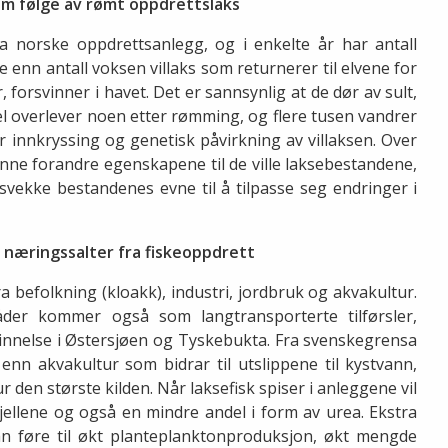
som følge av rømt oppdrettslaks
a norske oppdrettsanlegg, og i enkelte år har antall
enn antall voksen villaks som returnerer til elvene for
forsvinner i havet. Det er sannsynlig at de dør av sult,
vel overlever noen etter rømming, og flere tusen vandrer
or innkryssing og genetisk påvirkning av villaksen. Over
unne forandre egenskapene til de ville laksebestandene,
svekke bestandenes evne til å tilpasse seg endringer i
e næringssalter fra fiskeoppdrett
a befolkning (kloakk), industri, jordbruk og akvakultur.
åder kommer også som langtransporterte tilførsler,
nelse i Østersjøen og Tyskebukta. Fra svenskegrensa
 enn akvakultur som bidrar til utslippene til kystvann,
 den største kilden. Når laksefisk spiser i anleggene vil
gjellene og også en mindre andel i form av urea. Ekstra
 kan føre til økt planteplanktonproduksjon, økt mengde