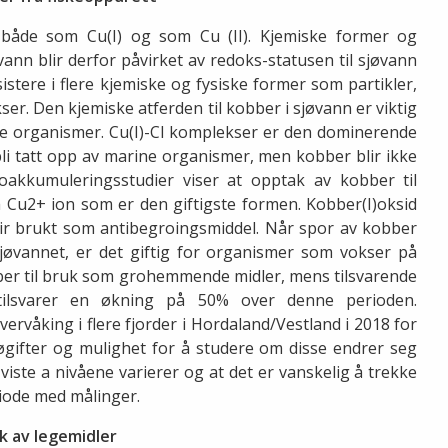
 både som Cu(I) og som Cu (II). Kjemiske former og
ann blir derfor påvirket av redoks-statusen til sjøvann
stere i flere kjemiske og fysiske former som partikler,
r. Den kjemiske atferden til kobber i sjøvann er viktig
ne organismer. Cu(I)-Cl komplekser er den dominerende
li tatt opp av marine organismer, men kobber blir ikke
Bioakkumuleringsstudier viser at opptak av kobber til
Cu2+ ion som er den giftigste formen. Kobber(I)oksid
r brukt som antibegroingsmiddel. Når spor av kobber
jøvannet, er det giftig for organismer som vokser på
bber til bruk som grohemmende midler, mens tilsvarende
tilsvarer en økning på 50% over denne perioden.
ervåking i flere fjorder i Hordaland/Vestland i 2018 for
øgifter og mulighet for å studere om disse endrer seg
viste a nivåene varierer og at det er vanskelig å trekke
riode med målinger.
k av legemidler