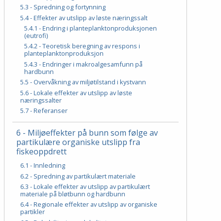
5.3 - Spredning og fortynning
5.4 - Effekter av utslipp av løste næringssalt
5.4.1 - Endring i planteplanktonproduksjonen
(eutrofi)
5.4.2 - Teoretisk beregning av respons i
planteplanktonproduksjon
5.4.3 - Endringer i makroalgesamfunn på
hardbunn
5.5 - Overvåkning av miljøtilstand i kystvann
5.6 - Lokale effekter av utslipp av løste
næringssalter
5.7 - Referanser
6 - Miljøeffekter på bunn som følge av
partikulære organiske utslipp fra
fiskeoppdrett
6.1 - Innledning
6.2 - Spredning av partikulært materiale
6.3 - Lokale effekter av utslipp av partikulært
materiale på bløtbunn og hardbunn
6.4 - Regionale effekter av utslipp av organiske
partikler