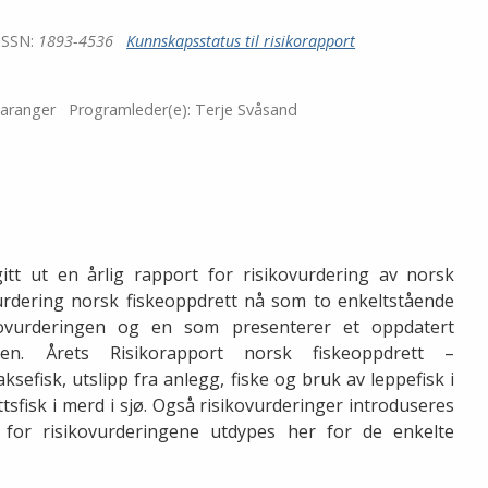
ISSN:
1893-4536
Kunnskapsstatus til risikorapport
Taranger
Programleder(e):
Terje Svåsand
itt ut en årlig rapport for risikovurdering av norsk
vurdering norsk fiskeoppdrett nå som to enkeltstående
kovurderingen og en som presenterer et oppdatert
gen. Årets Risikorapport norsk fiskeoppdrett –
ksefisk, utslipp fra anlegg, fiske og bruk av leppefisk i
tsfisk i merd i sjø. Også risikovurderinger introduseres
 for risikovurderingene utdypes her for de enkelte