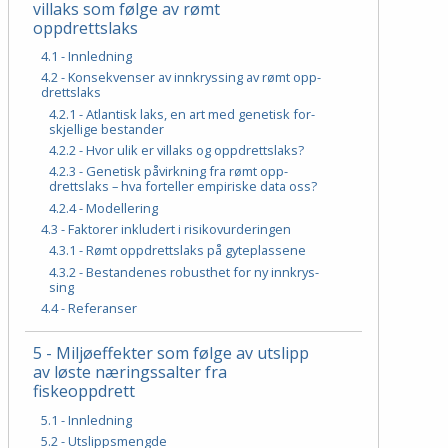
villaks som følge av rømt
oppdrettslaks
4.1 - Innledning
4.2 - Kon­se­kven­ser av inn­krys­sing av rømt opp­
dretts­laks
4.2.1 - At­lan­tisk laks, en art med ge­ne­tisk for­
skjel­li­ge be­stan­der
4.2.2 - Hvor ulik er vill­aks og opp­dretts­laks?
4.2.3 - Ge­ne­tisk på­virk­ning fra rømt opp­
dretts­laks – hva for­tel­ler em­pi­ris­ke data oss?
4.2.4 - Mo­del­le­ring
4.3 - Fak­to­rer in­klu­dert i ri­si­ko­vur­de­rin­gen
4.3.1 - Rømt opp­dretts­laks på gy­te­plas­se­ne
4.3.2 - Be­stan­de­nes ro­bust­het for ny inn­krys­
sing
4.4 - Re­fe­ran­ser
5 - Miljøeffekter som følge av utslipp
av løste næringssalter fra
fiskeoppdrett
5.1 - Innledning
5.2 - Utslippsmengde