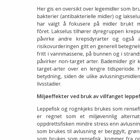
Her gis en oversikt over legemidler som br
bakterier (antibakterielle midler) og laksel
har valgt å fokusere på midler brukt m
fôret. Lakselus tilhører dyregruppen krep
påvirke andre krepsdyrarter og også a
risikovurderingen gitt en generell betegne
fritt i vannmassene, på bunnen og i strand
påvirker non-target arter. Bademidler gir 
target-arter over en lengre tidsperiode. 
betydning, siden de ulike avlusningsmidlen
livsstadier.
Miljøeffekter ved bruk av villfanget leppef
Leppefisk og rognkjeks brukes som rensefis
er regnet som et miljøvennlig alternat
oppdrettsfisken mindre stress enn avlusni
som brukes til avlusning er berggylt, grøn
som brukes som rensefisk, kommer fra oppd