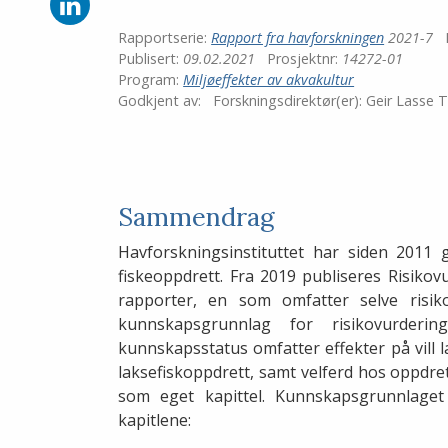
Del
på
Rapportserie:
Rapport fra havforskningen
2021-7
LinkedIn
Publisert:
09.02.2021
Prosjektnr:
14272-01
Program:
Miljøeffekter av akvakultur
Godkjent av:
Forskningsdirektør(er):
Geir Lasse 
Sammendrag
Havforskningsinstituttet har siden 2011 g
fiskeoppdrett. Fra 2019 publiseres Risiko
rapporter, en som omfatter selve risi
kunnskapsgrunnlag for risikovurderin
kunnskapsstatus omfatter effekter på vill la
laksefiskoppdrett, samt velferd hos oppdret
som eget kapittel. Kunnskapsgrunnlaget
kapitlene: