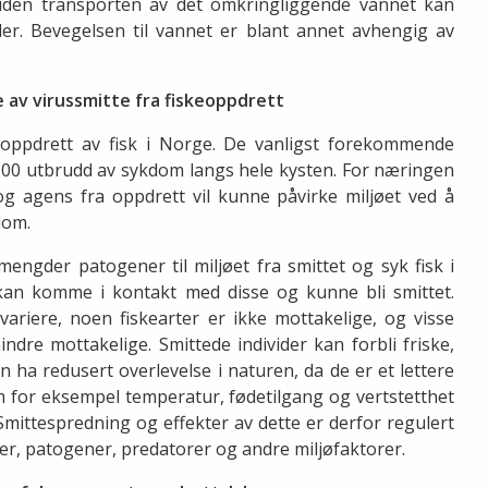
siden transporten av det omkringliggende vannet kan
er. Bevegelsen til vannet er blant annet avhengig av
 av virussmitte fra fiskeoppdrett
 oppdrett av fisk i Norge. De vanligst forekommende
 500 utbrudd av sykdom langs hele kysten. For næringen
og agens fra oppdrett vil kunne påvirke miljøet ved å
dom.
mengder patogener til miljøet fra smittet og syk fisk i
 kan komme i kontakt med disse og kunne bli smittet.
variere, noen fiskearter er ikke mottakelige, og visse
dre mottakelige. Smittede individer kan forbli friske,
an ha redusert overlevelse i naturen, da de er et lettere
om for eksempel temperatur, fødetilgang og vertstetthet
Smittespredning og effekter av dette er derfor regulert
er, patogener, predatorer og andre miljøfaktorer.