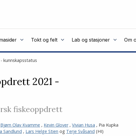
masider
Tokt og felt
Lab og stasjoner
Om o
 - kunnskapsstatus
ppdrett 2021 -
rsk fiskeoppdrett
,
Bjørn Olav Kvamme
,
Kevin Glover
,
Vivian Husa
,
Pia Kupka
a Sandlund
,
Lars Helge Stien
og
Terje Svåsand
(HI)