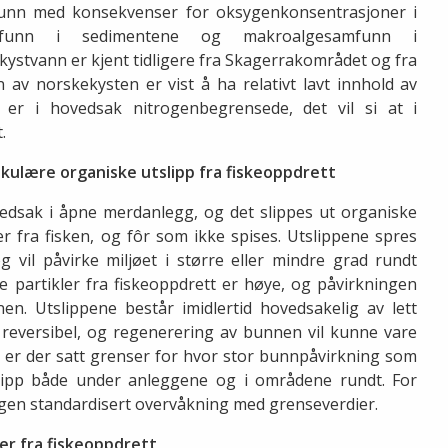
bunn med konsekvenser for oksygenkonsentrasjoner i
funn i sedimentene og makroalgesamfunn i
 kystvann er kjent tidligere fra Skagerrakområdet og fra
v norskekysten er vist å ha relativt lavt innhold av
 er i hovedsak nitrogenbegrensede, det vil si at i
.
ikulære organiske utslipp fra fiskeoppdrett
vedsak i åpne merdanlegg, og det slippes ut organiske
lier fra fisken, og fôr som ikke spises. Utslippene spres
g vil påvirke miljøet i større eller mindre grad rundt
e partikler fra fiskeoppdrett er høye, og påvirkningen
n. Utslippene består imidlertid hovedsakelig av lett
 reversibel, og regenerering av bunnen vil kunne vare
n er der satt grenser for hvor stor bunnpåvirkning som
slipp både under anleggene og i områdene rundt. For
en standardisert overvåkning med grenseverdier.
ber fra fiskeoppdrett