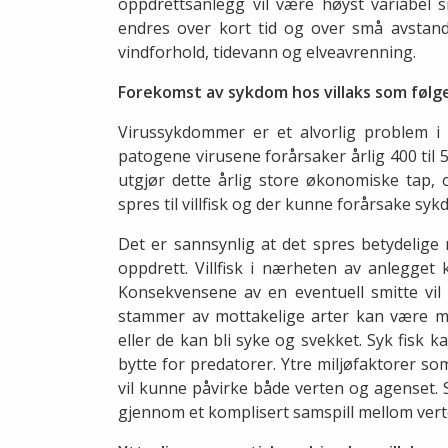
oppdrettsanlegg vil være høyst variabel 
endres over kort tid og over små avstand
vindforhold, tidevann og elveavrenning.
Forekomst av sykdom hos villaks som følge
Virussykdommer er et alvorlig problem i
patogene virusene forårsaker årlig 400 til
utgjør dette årlig store økonomiske tap, 
spres til villfisk og der kunne forårsake syk
Det er sannsynlig at det spres betydelige 
oppdrett. Villfisk i nærheten av anlegget
Konsekvensene av en eventuell smitte vil 
stammer av mottakelige arter kan være min
eller de kan bli syke og svekket. Syk fisk k
bytte for predatorer. Ytre miljøfaktorer s
vil kunne påvirke både verten og agenset. 
gjennom et komplisert samspill mellom vert