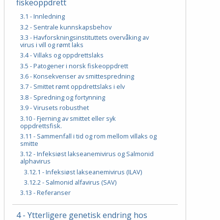
fiskeoppdrett
3.1 - Innledning
3.2 - Sentrale kunnskapsbehov
3.3 - Havforskningsinstituttets overvåking av
virus i vill og rømt laks
3.4 - Villaks og oppdrettslaks
3.5 - Patogener i norsk fiskeoppdrett
3.6 - Konsekvenser av smittespredning
3.7 - Smittet rømt oppdrettslaks i elv
3.8 - Spredning og fortynning
3.9 - Virusets robusthet
3.10 - Fjerning av smittet eller syk
oppdrettsfisk.
3.11 - Sammenfall i tid og rom mellom villaks og
smitte
3.12 - Infeksiøst lakseanemivirus og Salmonid
alphavirus
3.12.1 - Infeksiøst lakseanemivirus (ILAV)
3.12.2 - Salmonid alfavirus (SAV)
3.13 - Referanser
4 - Ytterligere genetisk endring hos