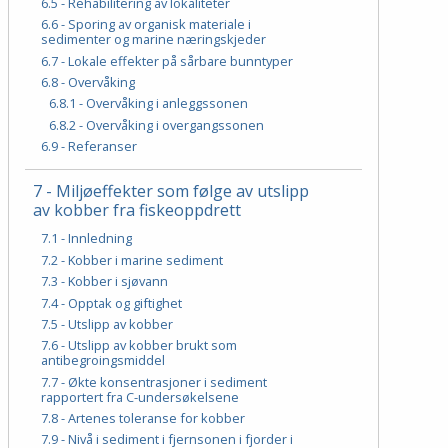
6.5 - Rehabilitering av lokaliteter
6.6 - Sporing av organisk materiale i
sedimenter og marine næringskjeder
6.7 - Lokale effekter på sårbare bunntyper
6.8 - Overvåking
6.8.1 - Overvåking i anleggssonen
6.8.2 - Overvåking i overgangssonen
6.9 - Referanser
7 - Miljøeffekter som følge av utslipp
av kobber fra fiskeoppdrett
7.1 - Innledning
7.2 - Kobber i marine sediment
7.3 - Kobber i sjøvann
7.4 - Opptak og giftighet
7.5 - Utslipp av kobber
7.6 - Utslipp av kobber brukt som
antibegroingsmiddel
7.7 - Økte konsentrasjoner i sediment
rapportert fra C-undersøkelsene
7.8 - Artenes toleranse for kobber
7.9 - Nivå i sediment i fjernsonen i fjorder i