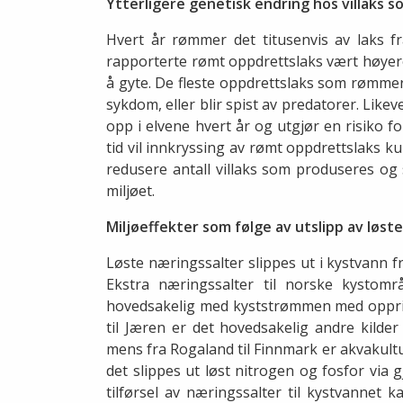
Ytterligere genetisk endring hos villaks 
Hvert år rømmer det titusenvis av laks fr
rapporterte rømt oppdrettslaks vært høyere 
å gyte. De fleste oppdrettslaks som rømmer, 
sykdom, eller blir spist av predatorer. Like
opp i elvene hvert år og utgjør en risiko f
tid vil innkryssing av rømt oppdrettslaks k
redusere antall villaks som produseres og 
miljøet.
Miljøeffekter som følge av utslipp av løst
Løste næringssalter slippes ut i kystvann fr
Ekstra næringssalter til norske kystomr
hovedsakelig med kyststrømmen med opprin
til Jæren er det hovedsakelig andre kilder
mens fra Rogaland til Finnmark er akvakultur
det slippes ut løst nitrogen og fosfor via 
tilførsel av næringssalter til kystvannet