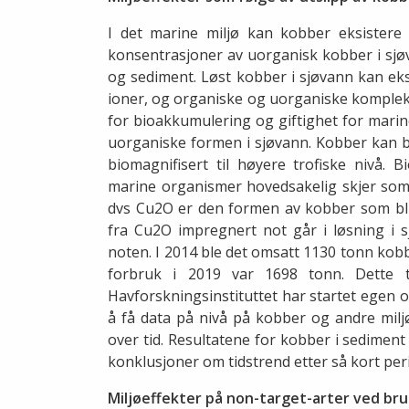
I det marine miljø kan kobber eksistere
konsentrasjoner av uorganisk kobber i sjøv
og sediment. Løst kobber i sjøvann kan eksi
ioner, og organiske og uorganiske komplekse
for bioakkumulering og giftighet for mari
uorganiske formen i sjøvann. Kobber kan b
biomagnifisert til høyere trofiske nivå. 
marine organismer hovedsakelig skjer som 
dvs Cu2O er den formen av kobber som bli
fra Cu2O impregnert not går i løsning i s
noten. I 2014 ble det omsatt 1130 tonn ko
forbruk i 2019 var 1698 tonn. Dette 
Havforskningsinstituttet har startet egen ov
å få data på nivå på kobber og andre milj
over tid. Resultatene for kobber i sediment 
konklusjoner om tidstrend etter så kort pe
Miljøeffekter på non-target-arter ved bru