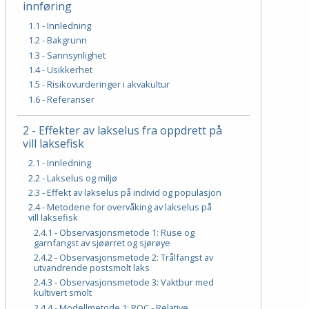
innføring
1.1 - Innledning
1.2 - Bakgrunn
1.3 - Sannsynlighet
1.4 - Usikkerhet
1.5 - Risikovurderinger i akvakultur
1.6 - Referanser
2 - Effekter av lakselus fra oppdrett på
vill laksefisk
2.1 - Innledning
2.2 - Lakselus og miljø
2.3 - Effekt av lakselus på individ og populasjon
2.4 - Metodene for overvåking av lakselus på
vill laksefisk
2.4.1 - Observasjonsmetode 1: Ruse og
garnfangst av sjøørret og sjørøye
2.4.2 - Observasjonsmetode 2: Trålfangst av
utvandrende postsmolt laks
2.4.3 - Observasjonsmetode 3: Vaktbur med
kultivert smolt
2.4.4 - Modellmetode 1: ROC - Relative