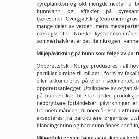
dyreplankton og økt mengde nedfall til 
bunnvann og effekter på dyresam
fjæresonen. Overgjødsling (eutrofiering) av
mange deler av verden, mens mesteparten a
næringssalter. Norske kystvannsområder
sommerhalvåret er det lite nitrogen i vannet
Miljøpåvirkning på bunn som følge av part
Oppdrettsfisk i Norge produseres i all ho
partikler direkte til miljøet i form av feka
eller akkumuleres på eller i sedimentet, o
oppdrettsanlegget. Utslippene av organisk
på bunnen kan bli stor under produksjone
nedbrytbare forbindelser, påvirkningen er
fra noen måneder til noen år. For bløtbun
aksepteres fra partikulære organiske ut
blandingsbunn og hardbunn finnes ennå ing
Miljøeffekter som følge av utslipp av kob