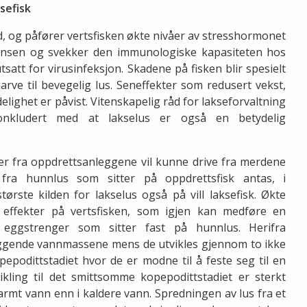
ksefisk
od, og påfører vertsfisken økte nivåer av stresshormonet
lansen og svekker den immunologiske kapasiteten hos
tsatt for virusinfeksjon. Skadene på fisken blir spesielt
larve til bevegelig lus. Seneffekter som redusert vekst,
ghet er påvist. Vitenskapelig råd for lakseforvaltning
konkludert med at lakselus er også en betydelig
fer fra oppdrettsanleggene vil kunne drive fra merdene
 fra hunnlus som sitter på oppdrettsfisk antas, i
ørste kilden for lakselus også på vill laksefisk. Økte
e effekter på vertsfisken, som igjen kan medføre en
a eggstrenger som sitter fast på hunnlus. Herifra
iggende vannmassene mens de utvikles gjennom to ikke
pepodittstadiet hvor de er modne til å feste seg til en
ikling til det smittsomme kopepodittstadiet er sterkt
armt vann enn i kaldere vann. Spredningen av lus fra et