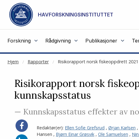
NOT CACHED
Gå til hovedinnhold
HAVFORSKNINGSINSTITUTTET
Forskning
Rådgivning
Publikasjoner
Te
Hjem
Rapporter
Risikorapport norsk fiskeoppdrett 2021
Risikorapport norsk fiskeo
kunnskapsstatus
— Kunnskapsstatus effekter av no
Del
Redaktør(er):
Ellen Sofie Grefsrud
,
Ørjan Karlsen
på
Hansen
,
Bjørn Einar Grøsvik
,
Ole Samuelsen
,
Nin
Facebook