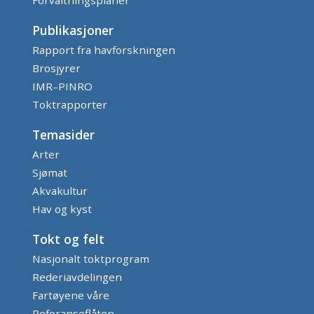
Publikasjoner
Rapport fra havforskningen
Brosjyrer
IMR–PINRO
Toktrapporter
Temasider
Arter
Sjømat
Akvakultur
Hav og kyst
Tokt og felt
Nasjonalt toktprogram
Rederiavdelingen
Fartøyene våre
Referanseflåten