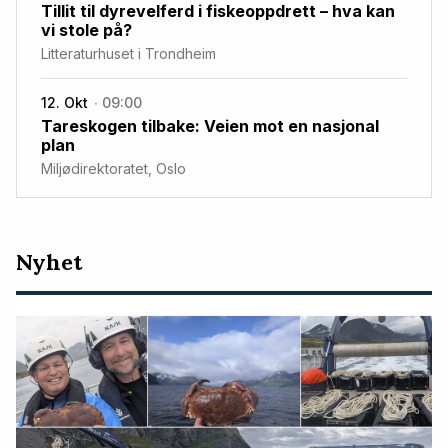
Tillit til dyrevelferd i fiskeoppdrett – hva kan
vi stole på?
Litteraturhuset i Trondheim
12. Okt
09:00
Tareskogen tilbake: Veien mot en nasjonal
plan
Miljødirektoratet, Oslo
Nyeste
Nyhet
artikler