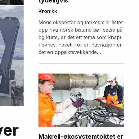
tydeligvis
Kronikk
Mens eksperter og tankesmier lister
opp hva norsk bistand bør satse på
og kutte, er det ett tema som knapt
nevnes: havet. For en havnasjon er
det en oppsiktsvekkende
forglemmelse.
ver
Makrell-økosystemtoktet er