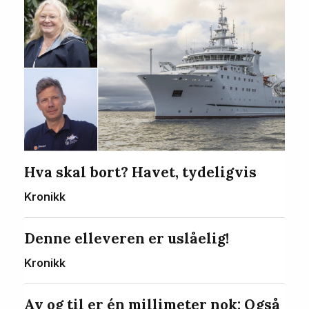
Hva skal bort? Havet, tydeligvis
Kronikk
Denne elleveren er uslåelig!
Kronikk
Av og til er én millimeter nok: Også