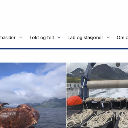
masider
Tokt og felt
Lab og stasjoner
Om o