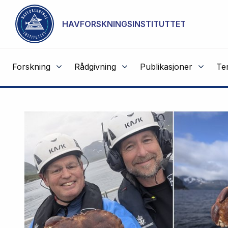
NOT CACHED
Gå til hovedinnhold
HAVFORSKNINGSINSTITUTTET
Forskning
Rådgivning
Publikasjoner
Te
Havforskningsinstituttet
Fremhevede
artikler