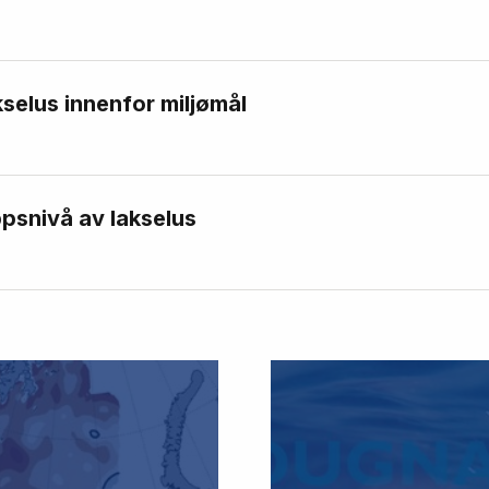
kselus innenfor miljømål
psnivå av lakselus