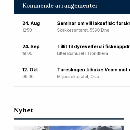
Kommende arrangementer
24. Aug
Seminar om vill laksefisk: forsk
12:50
Skakkesenteret, 5590 Etne
24. Sep
Tillit til dyrevelferd i fiskeoppd
18:00
Litteraturhuset i Trondheim
12. Okt
Tareskogen tilbake: Veien mot 
09:00
Miljødirektoratet, Oslo
Nyeste
Nyhet
artikler