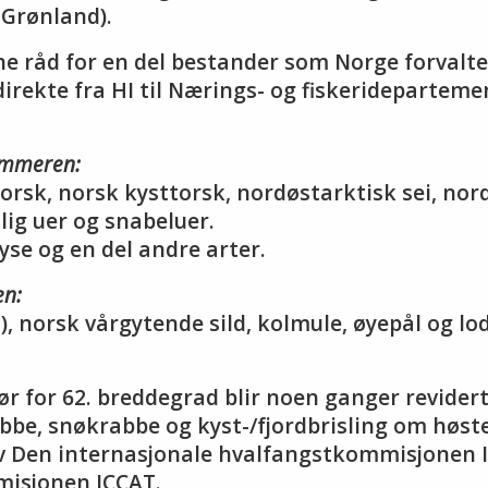
 Grønland).
ne råd for en del bestander som Norge forvalter
rekte fra HI til Nærings- og fiskeridepartem
ommeren:
orsk, norsk kysttorsk, nordøstarktisk sei, nor
lig uer og snabeluer.
hyse og en del andre arter.
en:
, norsk vårgytende sild, kolmule, øyepål og lod
ør for 62. breddegrad blir noen ganger revider
abbe, snøkrabbe og kyst-/fjordbrisling om høst
av Den internasjonale hvalfangstkommisjonen 
misjonen ICCAT.