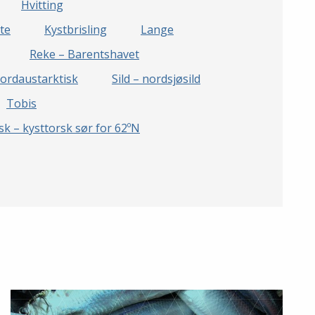
Hvitting
te
Kystbrisling
Lange
Reke – Barentshavet
nordaustarktisk
Sild – nordsjøsild
Tobis
sk – kysttorsk sør for 62ºN