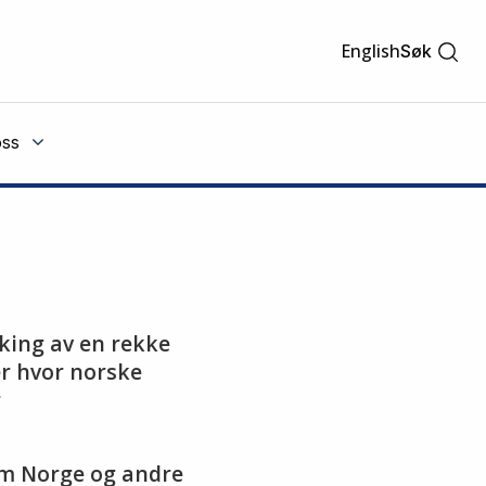
English
Søk
ss
king av en rekke
r hvor norske
r
lom Norge og andre