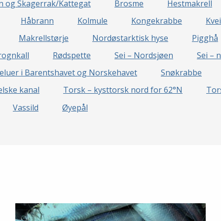
en og Skagerrak/Kattegat
Brosme
Hestmakrell
Håbrann
Kolmule
Kongekrabbe
Kvei
Makrellstørje
Nordøstarktisk hyse
Pigghå
rognkall
Rødspette
Sei – Nordsjøen
Sei – 
eluer i Barentshavet og Norskehavet
Snøkrabbe
lske kanal
Torsk – kysttorsk nord for 62°N
Tor
Vassild
Øyepål