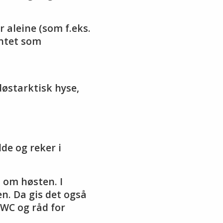
 aleine (som f.eks.
entet som
døstarktisk hyse,
de og reker i
t om høsten. I
en. Da gis det også
IWC og råd for