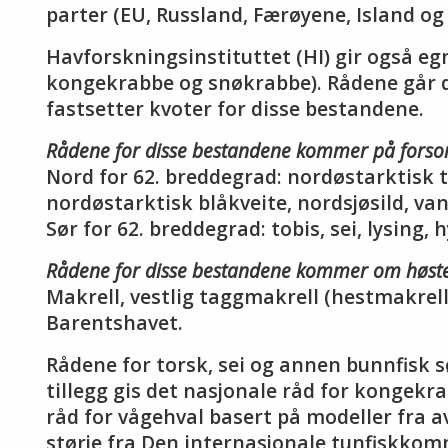
parter (EU, Russland, Færøyene, Island og
Havforskningsinstituttet (HI) gir også eg
kongekrabbe og snøkrabbe). Rådene går di
fastsetter kvoter for disse bestandene.
Rådene for disse bestandene kommer på fors
Nord for 62. breddegrad: nordøstarktisk t
nordøstarktisk blåkveite, nordsjøsild, van
Sør for 62. breddegrad: tobis, sei, lysing, 
Rådene for disse bestandene kommer om høst
Makrell, vestlig taggmakrell (hestmakrell)
Barentshavet.
Rådene for torsk, sei og annen bunnfisk s
tillegg gis det nasjonale råd for kongekr
råd for vågehval basert på modeller fra 
størje fra Den internasjonale tunfiskkom