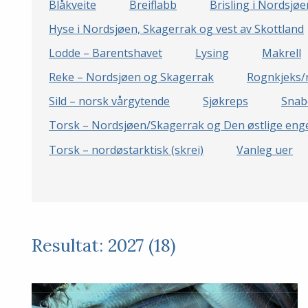
Blåkveite
Breiflabb
Brisling i Nordsjø
Hyse i Nordsjøen, Skagerrak og vest av Skottland
Lodde – Barentshavet
Lysing
Makrell
Reke – Nordsjøen og Skagerrak
Rognkjeks/
Sild – norsk vårgytende
Sjøkreps
Snab
Torsk – Nordsjøen/Skagerrak og Den østlige enge
Torsk – nordøstarktisk (skrei)
Vanleg uer
Resultat: 2027 (18)