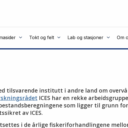
masider
Tokt og felt
Lab og stasjoner
Om o
 tilsvarende institutt i andre land om overvå
rskningsrådet
ICES har en rekke arbeidsgruppe
bestandsberegningene som ligger til grunn fo
ssikret av ICES.
stsettes i de årlige fiskeriforhandlingene mel