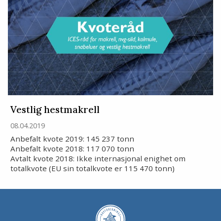
Vestlig hestmakrell
08.04.2019
Anbefalt kvote 2019: 145 237 tonn
Anbefalt kvote 2018: 117 070 tonn
Avtalt kvote 2018: Ikke internasjonal enighet om
totalkvote (EU sin totalkvote er 115 470 tonn)