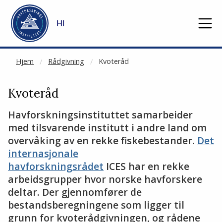
NOT CACHED
Gå til hovedinnhold
HI
Hjem
Rådgivning
Kvoteråd
Kvoteråd
Havforskningsinstituttet samarbeider
med tilsvarende institutt i andre land om
overvåking av en rekke fiskebestander.
Det
internasjonale
havforskningsrådet
ICES har en rekke
arbeidsgrupper hvor norske havforskere
deltar. Der gjennomfører de
bestandsberegningene som ligger til
grunn for kvoterådgivningen, og rådene