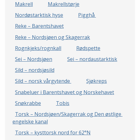
Makrell
Makrellstørje
Nordøstarktisk hyse
Pigghå 
Reke – Barentshavet
Reke – Nordsjøen og Skagerrak
Rognkjeks/rognkall
Rødspette
Sei – Nordsjøen
Sei – nordaustarktisk
Sild – nordsjøsild
Sild – norsk vårgytende 
Sjøkreps
Snabeluer i Barentshavet og Norskehavet
Snøkrabbe
Tobis
Torsk – Nordsjøen/Skagerrak og Den østlige 
engelske kanal
Torsk – kysttorsk nord for 62°N