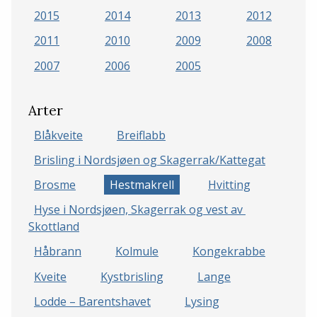
2015
2014
2013
2012
2011
2010
2009
2008
2007
2006
2005
Arter
Blåkveite
Breiflabb
Brisling i Nordsjøen og Skagerrak/Kattegat
Brosme
Hestmakrell
Hvitting
Hyse i Nordsjøen, Skagerrak og vest av 
Skottland
Håbrann
Kolmule
Kongekrabbe
Kveite
Kystbrisling
Lange
Lodde – Barentshavet
Lysing