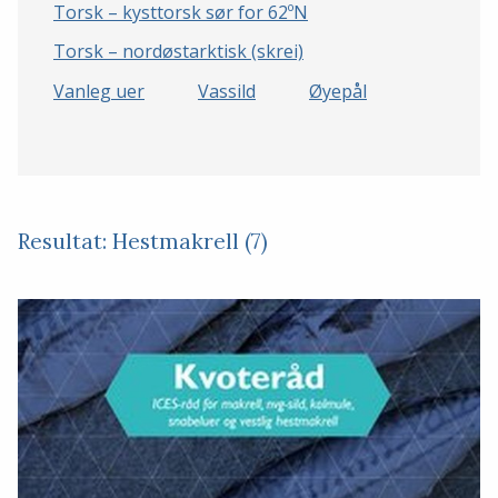
Torsk – kysttorsk sør for 62ºN
Torsk – nordøstarktisk (skrei)
Vanleg uer
Vassild
Øyepål
Resultat: Hestmakrell (7)