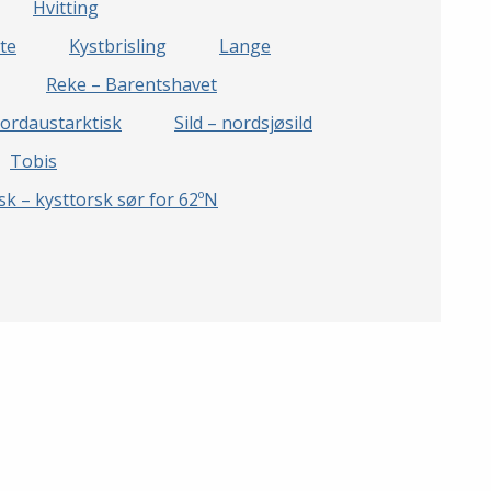
Hvitting
te
Kystbrisling
Lange
Reke – Barentshavet
nordaustarktisk
Sild – nordsjøsild
Tobis
sk – kysttorsk sør for 62ºN