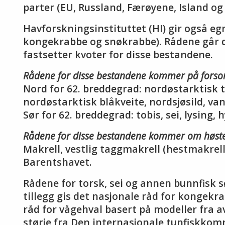
parter (EU, Russland, Færøyene, Island og
Havforskningsinstituttet (HI) gir også eg
kongekrabbe og snøkrabbe). Rådene går di
fastsetter kvoter for disse bestandene.
Rådene for disse bestandene kommer på fors
Nord for 62. breddegrad: nordøstarktisk t
nordøstarktisk blåkveite, nordsjøsild, van
Sør for 62. breddegrad: tobis, sei, lysing, 
Rådene for disse bestandene kommer om høst
Makrell, vestlig taggmakrell (hestmakrell)
Barentshavet.
Rådene for torsk, sei og annen bunnfisk s
tillegg gis det nasjonale råd for kongekr
råd for vågehval basert på modeller fra 
størje fra Den internasjonale tunfiskkom