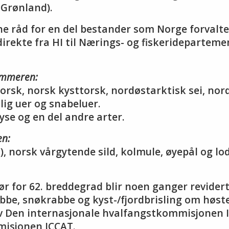
 Grønland).
ne råd for en del bestander som Norge forvalter
rekte fra HI til Nærings- og fiskeridepartem
ommeren:
orsk, norsk kysttorsk, nordøstarktisk sei, nor
lig uer og snabeluer.
hyse og en del andre arter.
en:
, norsk vårgytende sild, kolmule, øyepål og lod
ør for 62. breddegrad blir noen ganger revider
abbe, snøkrabbe og kyst-/fjordbrisling om høst
av Den internasjonale hvalfangstkommisjonen 
misjonen ICCAT.