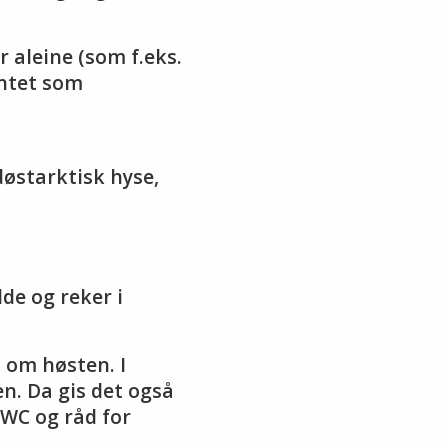
 aleine (som f.eks.
entet som
døstarktisk hyse,
de og reker i
t om høsten. I
en. Da gis det også
IWC og råd for