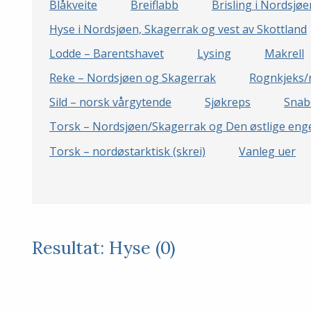
Blåkveite
Breiflabb
Brisling i Nordsjø
Hyse i Nordsjøen, Skagerrak og vest av Skottland
Lodde – Barentshavet
Lysing
Makrell
Reke – Nordsjøen og Skagerrak
Rognkjeks/
Sild – norsk vårgytende
Sjøkreps
Snab
Torsk – Nordsjøen/Skagerrak og Den østlige enge
Torsk – nordøstarktisk (skrei)
Vanleg uer
Resultat: Hyse (0)