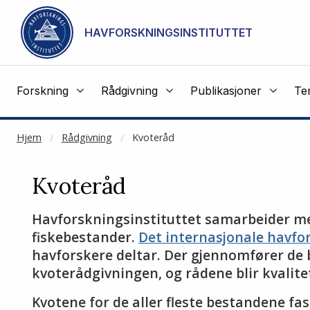
NOT CACHED
Gå til hovedinnhold
HAVFORSKNINGSINSTITUTTET
Forskning
Rådgivning
Publikasjoner
Te
Hjem
Rådgivning
Kvoteråd
Kvoteråd
Havforskningsinstituttet samarbeider med
fiskebestander.
Det internasjonale havfo
havforskere deltar. Der gjennomfører de 
kvoterådgivningen, og rådene blir kvalitet
Kvotene for de aller fleste bestandene fa