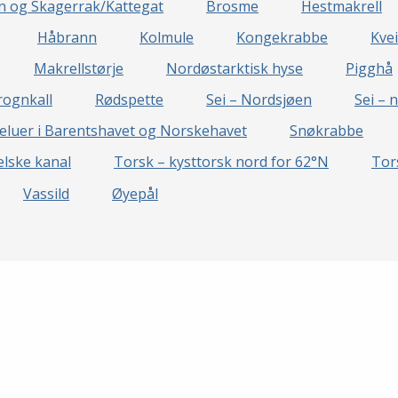
en og Skagerrak/Kattegat
Brosme
Hestmakrell
Håbrann
Kolmule
Kongekrabbe
Kvei
Makrellstørje
Nordøstarktisk hyse
Pigghå
rognkall
Rødspette
Sei – Nordsjøen
Sei – 
eluer i Barentshavet og Norskehavet
Snøkrabbe
lske kanal
Torsk – kysttorsk nord for 62°N
Tor
Vassild
Øyepål