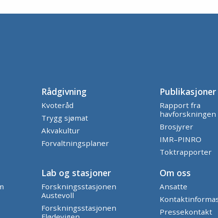
Rådgivning
Publikasjoner
Kvoteråd
Rapport fra
havforskningen
Trygg sjømat
Brosjyrer
Akvakultur
IMR–PINRO
Forvaltningsplaner
Toktrapporter
Lab og stasjoner
Om oss
am
Forskningsstasjonen
Ansatte
Austevoll
Kontaktinforma
Forskningsstasjonen
Pressekontakt
Flødevigen