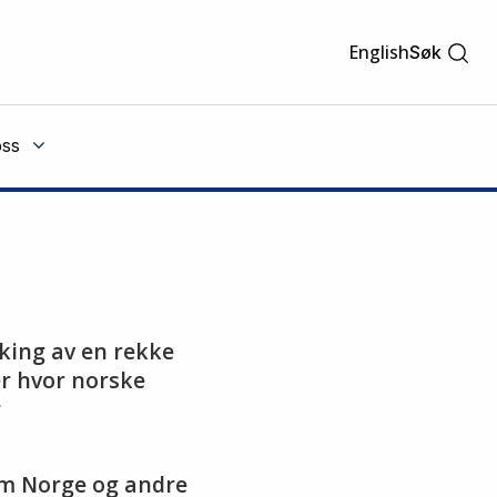
English
Søk
ss
king av en rekke
r hvor norske
r
lom Norge og andre