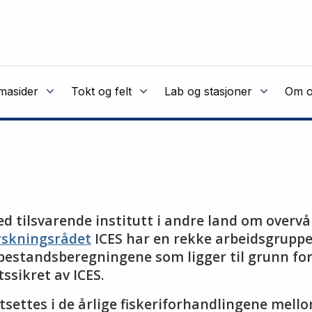
masider
Tokt og felt
Lab og stasjoner
Om o
 tilsvarende institutt i andre land om overvå
rskningsrådet
ICES har en rekke arbeidsgruppe
bestandsberegningene som ligger til grunn fo
ssikret av ICES.
stsettes i de årlige fiskeriforhandlingene mel