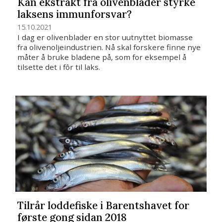
Kan ekstrakt fra olivenblader styrke
laksens immunforsvar?
15.10.2021
I dag er olivenblader en stor uutnyttet biomasse
fra olivenoljeindustrien. Nå skal forskere finne nye
måter å bruke bladene på, som for eksempel å
tilsette det i fôr til laks.
Tilrår loddefiske i Barentshavet for
første gong sidan 2018