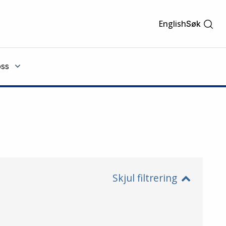
English
Søk
ss
Skjul filtrering