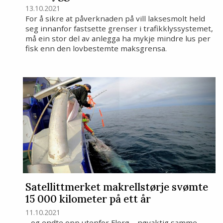
13.10.2021
For å sikre at påverknaden på vill laksesmolt held
seg innanfor fastsette grenser i trafikklyssystemet,
må ein stor del av anlegga ha mykje mindre lus per
fisk enn den lovbestemte maksgrensa.
Satellittmerket makrellstørje svømte
15 000 kilometer på ett år
11.10.2021
…og endte opp utenfor Florø – nøyaktig samme