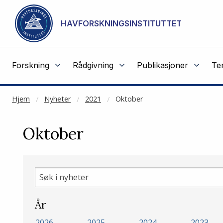
NOT CACHED
Gå til hovedinnhold
HAVFORSKNINGSINSTITUTTET
Forskning
Rådgivning
Publikasjoner
Te
Hjem
Nyheter
2021
Oktober
Oktober
Søk
i
nyheter
År
2026
2025
2024
2023