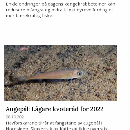
Enkle endringer på dagens kongekrabbeteiner kan
redusere bifangst og bidra til økt dyrevelferd og et
mer bærekraftig fiske.
Augepål: Lågare kvoteråd for 2022
08.10.2021
Havforskarane tilrår at fangstane av augepål i
Nordsjøen, Skagerrak og Kattegat ikkje overstig