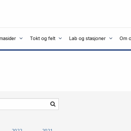
masider
Tokt og felt
Lab og stasjoner
Om o
Søk
2022
2021