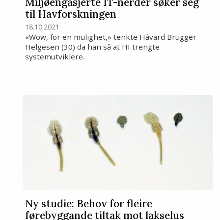
Miljøengasjerte IT-nerder søker seg
til Havforskningen
18.10.2021
«Wow, for en mulighet,» tenkte Håvard Brügger
Helgesen (30) da han så at HI trengte
systemutviklere.
Ny studie: Behov for fleire
førebyggande tiltak mot lakselus