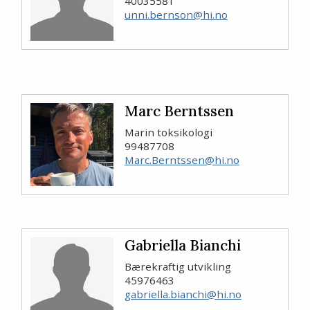
40035581
unni.bernson@hi.no
Marc Berntssen
Marin toksikologi
99487708
Marc.Berntssen@hi.no
Gabriella Bianchi
Bærekraftig utvikling
45976463
gabriella.bianchi@hi.no