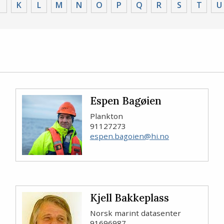
K
L
M
N
O
P
Q
R
S
T
U
Espen Bagøien
Plankton
91127273
espen.bagoien@hi.no
Kjell Bakkeplass
Norsk marint datasenter
91696987