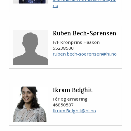
no
Ruben Bech-Sørensen
F/F Kronprins Haakon
55238500
ruben.bech-soerensen@hi.no
Ikram Belghit
Fôr og ernæring
46850587
Ikram.Belghit@hi.no