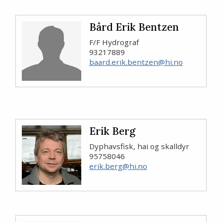
Bård Erik Bentzen
F/F Hydrograf
93217889
baard.erik.bentzen@hi.no
Erik Berg
Dyphavsfisk, hai og skalldyr
95758046
erik.berg@hi.no