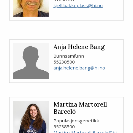
kjell.bakkeplass@hi.no
Anja Helene Bang
Bunnsamfunn
55238500
anja.helene.bang@hi.no
Martina Martorell
Barceló
Populasjonsgenetikk
55238500
Martina.Martorell.Barcelo@hi.