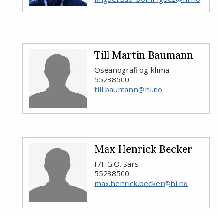
Till Martin Baumann
Oseanografi og klima
55238500
till.baumann@hi.no
Max Henrick Becker
F/F G.O. Sars
55238500
max.henrick.becker@hi.no