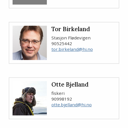
Tor Birkeland
Stasjon Flødevigen
90525442
tor.birkeland@hi.no
Otte Bjelland
fiskeri
90998192
otte.bjelland@hi.no