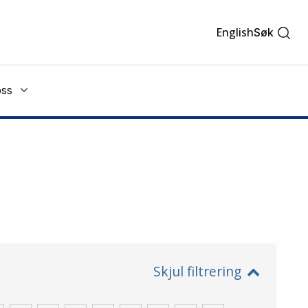
English
Søk
ss
Skjul filtrering