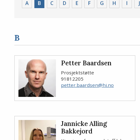
Alphafilter
A
Valgt
B
C
D
E
F
G
H
I
J
employee
filter
B
Petter Baardsen
Prosjektstøtte
91812205
petter.baardsen@hi.no
Jannicke Alling
Bakkejord