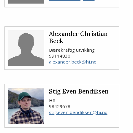
Alexander Christian
Beck
Bærekraftig utvikling
99114830
alexander.beck@hi.no
Stig Even Bendiksen
HR
98429678
stig.even.bendiksen@hi.no