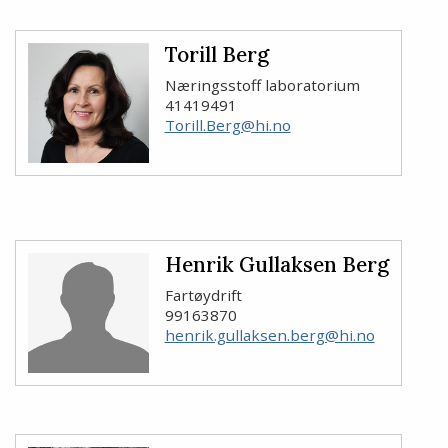
Torill Berg
Næringsstoff laboratorium
41419491
Torill.Berg@hi.no
Henrik Gullaksen Berg
Fartøydrift
99163870
henrik.gullaksen.berg@hi.no