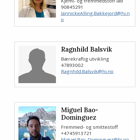
Kjemi- og fremmedstoff lab
90845291
JannickeAlling.Bakkejord@hi.n
o
Ragnhild Balsvik
Bærekraftig utvikling
47893002
Ragnhild.Balsvik@hi.no
Miguel Bao-
Dominguez
Fremmed- og smittestoff
+4745913721
Miguel.Bao-Dominguez@hi.no