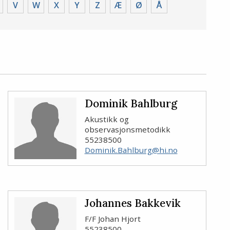
V
W
X
Y
Z
Æ
Ø
Å
Dominik Bahlburg
Akustikk og
observasjonsmetodikk
55238500
Dominik.Bahlburg@hi.no
Johannes Bakkevik
F/F Johan Hjort
55238500