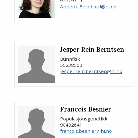
95779715
Annette.Bernhard@hi.no
Jesper Rein Berntsen
Bunnfisk
55238500
jesper.rein.berntsen@hi.no
Francois Besnier
Populasjonsgenetikk
90402641
francois.besnier@hi.no