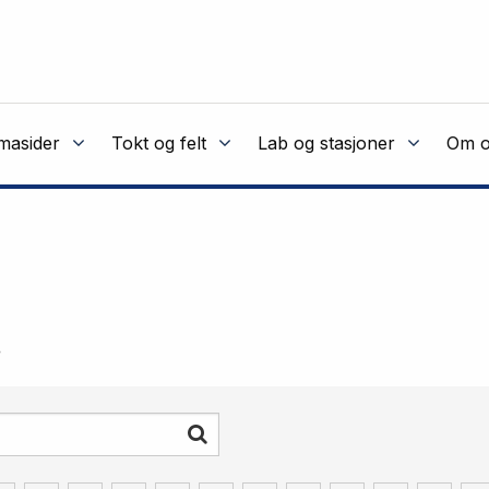
masider
Tokt og felt
Lab og stasjoner
Om o
.
Søk