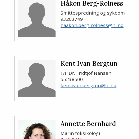
Håkon Berg-Rolness
Smittespredning og sykdom
93203749
haakon.berg-rolness@hi.no
Kent Ivan Bergtun
F/F Dr. Fridtjof Nansen
55238500
kent.ivan.bergtun@hi.no
Annette Bernhard
Marin toksikologi