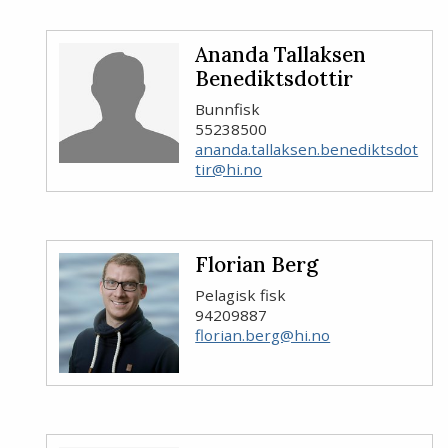
Ananda Tallaksen
Benediktsdottir
Bunnfisk
55238500
ananda.tallaksen.benediktsdot
tir@hi.no
Florian Berg
Pelagisk fisk
94209887
florian.berg@hi.no