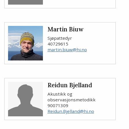
Martin Biuw
Sjøpattedyr
40729615
martin.biuw@hi.no
Reidun Bjelland
Akustikk og
observasjonsmetodikk
90071309
Reidun.Bjelland@hi.no