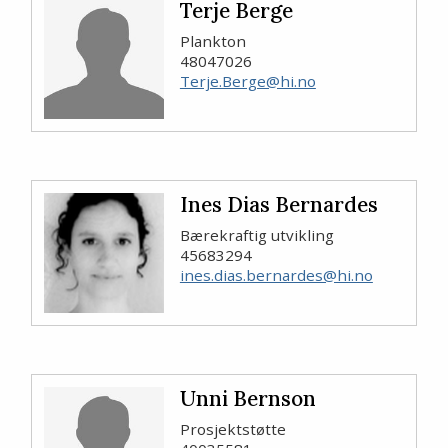
Terje Berge
Plankton
48047026
Terje.Berge@hi.no
Ines Dias Bernardes
Bærekraftig utvikling
45683294
ines.dias.bernardes@hi.no
Unni Bernson
Prosjektstøtte