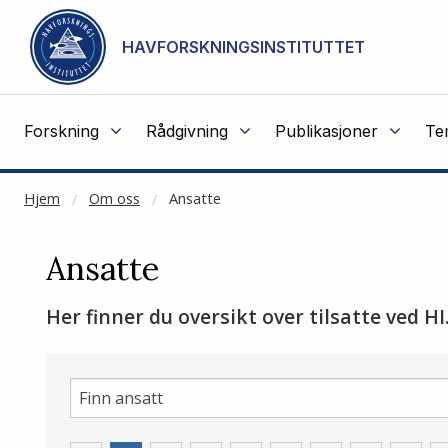
NOT CACHED
Gå til hovedinnhold
HAVFORSKNINGSINSTITUTTET
Forskning
Rådgivning
Publikasjoner
Te
Hjem
Om oss
Ansatte
Ansatte
Her finner du oversikt over tilsatte ved HI
site-
search-
for-