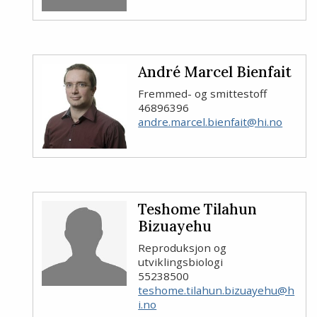
André Marcel Bienfait
Fremmed- og smittestoff
46896396
andre.marcel.bienfait@hi.no
Teshome Tilahun
Bizuayehu
Reproduksjon og
utviklingsbiologi
55238500
teshome.tilahun.bizuayehu@h
i.no