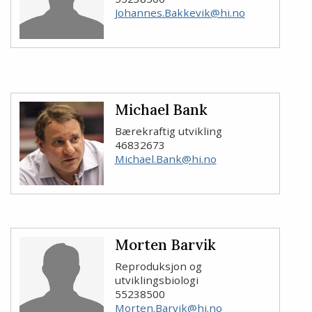
Johannes.Bakkevik@hi.no
Michael Bank
Bærekraftig utvikling
46832673
Michael.Bank@hi.no
Morten Barvik
Reproduksjon og
utviklingsbiologi
55238500
Morten.Barvik@hi.no