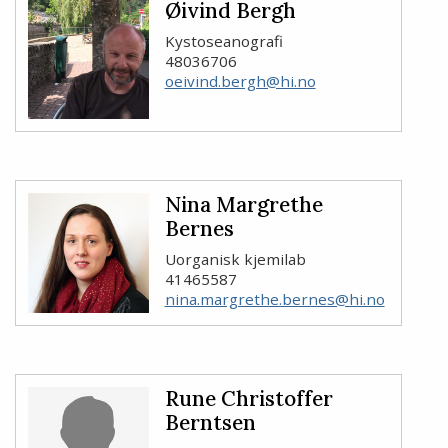
Øivind Bergh
Kystoseanografi
48036706
oeivind.bergh@hi.no
Nina Margrethe
Bernes
Uorganisk kjemilab
41465587
nina.margrethe.bernes@hi.no
Rune Christoffer
Berntsen