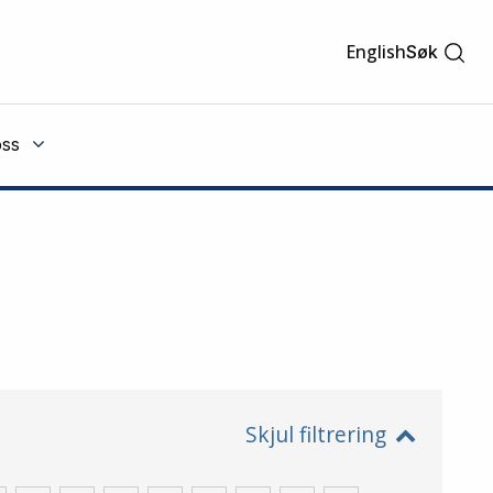
English
Søk
ss
Skjul filtrering