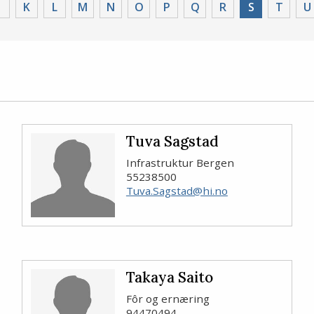
K
L
M
N
O
P
Q
R
Valgt
S
T
U
filter
Tuva Sagstad
Infrastruktur Bergen
55238500
Tuva.Sagstad@hi.no
Takaya Saito
Fôr og ernæring
94470494