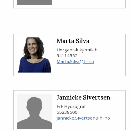
Marta Silva
Uorganisk kjemilab
94114552
Marta.Silva@hi.no
Jannicke Sivertsen
F/F Hydrograf
55238500
Jannicke.Sivertsen@hi.no