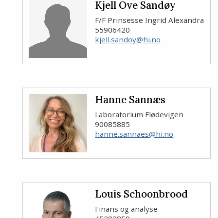
Kjell Ove Sandøy
F/F Prinsesse Ingrid Alexandra
55906420
kjell.sandoy@hi.no
Hanne Sannæs
Laboratorium Flødevigen
90085885
hanne.sannaes@hi.no
Louis Schoonbrood
Finans og analyse