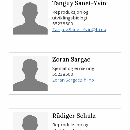
Tanguy Sanet-Yvin
Reproduksjon og
utviklingsbiologi
55238500
Tanguy.Sanet-Yvin@hi.no
Zoran Sargac
Sjømat og ernæring
55238500
Zoran.Sargac@hi.no
Rüdiger Schulz
Reproduksjon og