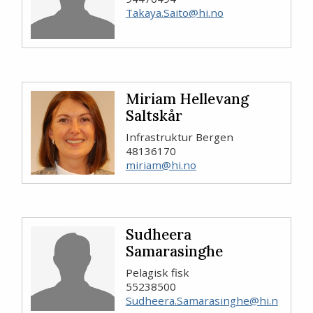
Takaya.Saito@hi.no
Miriam Hellevang
Saltskår
Infrastruktur Bergen
48136170
miriam@hi.no
Sudheera
Samarasinghe
Pelagisk fisk
55238500
Sudheera.Samarasinghe@hi.n