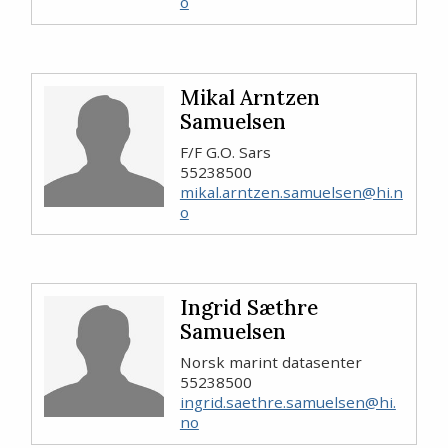
o
Mikal Arntzen
Samuelsen
F/F G.O. Sars
55238500
mikal.arntzen.samuelsen@hi.n
o
Ingrid Sæthre
Samuelsen
Norsk marint datasenter
55238500
ingrid.saethre.samuelsen@hi.
no