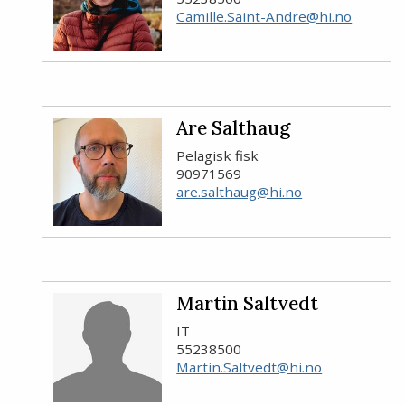
Camille.Saint-Andre@hi.no
Are Salthaug
Pelagisk fisk
90971569
are.salthaug@hi.no
Martin Saltvedt
IT
55238500
Martin.Saltvedt@hi.no