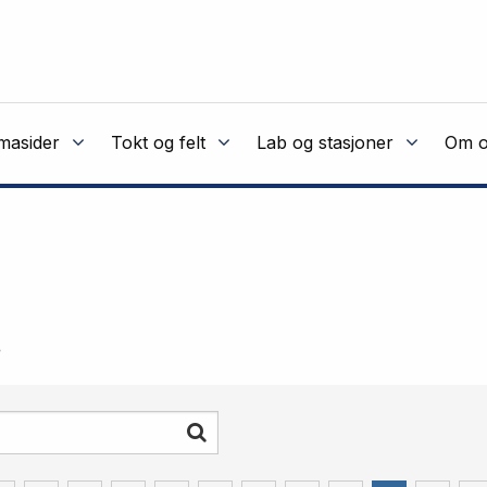
masider
Tokt og felt
Lab og stasjoner
Om o
.
Søk