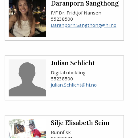
Daranporn Sangthong
F/F Dr. Fridtjof Nansen
55238500
Daranporn.Sangthong@hi.no
Julian Schlicht
Digital utvikling
55238500
Julian.Schlicht@hi.no
Silje Elisabeth Seim
Bunnfisk