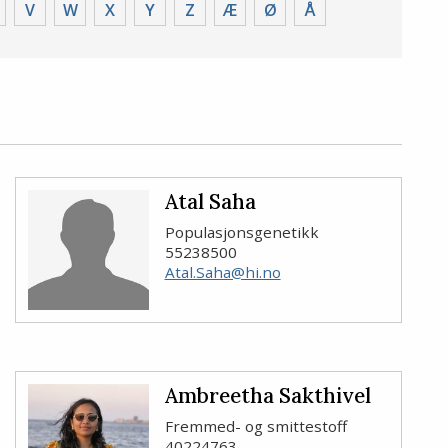
V
W
X
Y
Z
Æ
Ø
Å
Atal Saha
Populasjonsgenetikk
55238500
Atal.Saha@hi.no
Ambreetha Sakthivel
Fremmed- og smittestoff
40224763