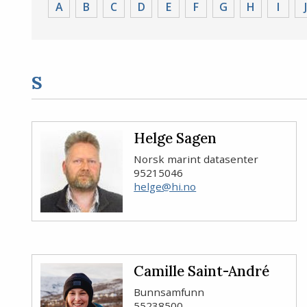
Alphafilter
A
B
C
D
E
F
G
H
I
J
employee
S
Helge Sagen
Norsk marint datasenter
95215046
helge@hi.no
Camille Saint-André
Bunnsamfunn
55238500