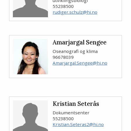
utviklingsbiologi
55238500
rudiger.schulz@hi.no
Amarjargal Sengee
Oseanografi og klima
96678039
Amarjargal.Sengee@hi.no
Kristian Seterås
Dokumentsenter
55238500
Kristian.Seteras2@hi.no