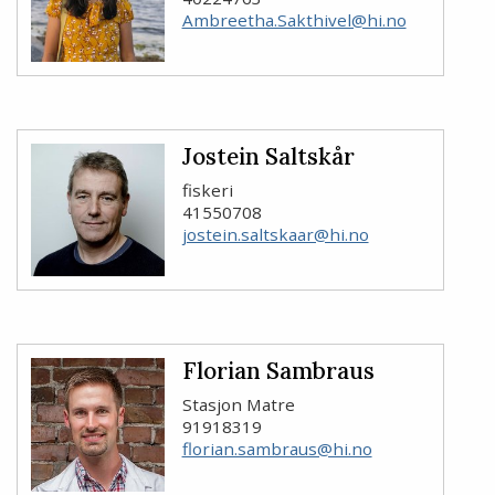
Ambreetha.Sakthivel@hi.no
Jostein Saltskår
fiskeri
41550708
jostein.saltskaar@hi.no
Florian Sambraus
Stasjon Matre
91918319
florian.sambraus@hi.no