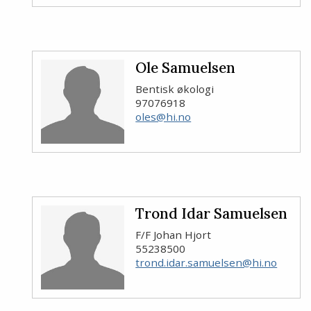
Ole Samuelsen
Bentisk økologi
97076918
oles@hi.no
Trond Idar Samuelsen
F/F Johan Hjort
55238500
trond.idar.samuelsen@hi.no