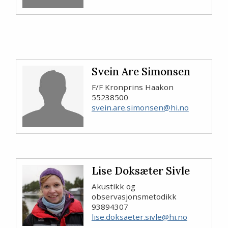
Svein Are Simonsen
F/F Kronprins Haakon
55238500
svein.are.simonsen@hi.no
Lise Doksæter Sivle
Akustikk og
observasjonsmetodikk
93894307
lise.doksaeter.sivle@hi.no