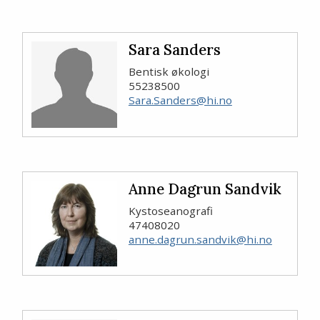
Sara Sanders
Bentisk økologi
55238500
Sara.Sanders@hi.no
Anne Dagrun Sandvik
Kystoseanografi
47408020
anne.dagrun.sandvik@hi.no