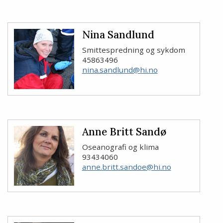
Nina Sandlund
Smittespredning og sykdom
45863496
nina.sandlund@hi.no
Anne Britt Sandø
Oseanografi og klima
93434060
anne.britt.sandoe@hi.no