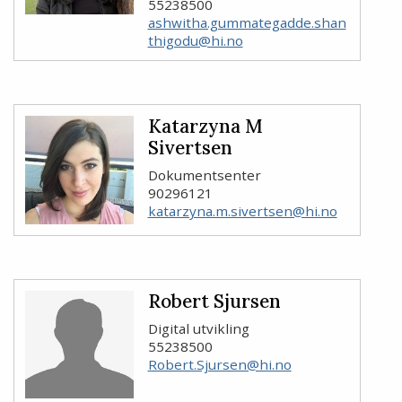
55238500
ashwitha.gummategadde.shan
thigodu@hi.no
Katarzyna M
Sivertsen
Dokumentsenter
90296121
katarzyna.m.sivertsen@hi.no
Robert Sjursen
Digital utvikling
55238500
Robert.Sjursen@hi.no