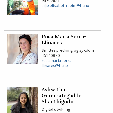
95702621
silje.elisabeth.seim@hi.no
Rosa Maria Serra-
Llinares
Smittespredning og sykdom
45140870
rosa.maria.serra-
llinares@hi.no
Ashwitha
Gummategadde
Shanthigodu
Digital utvikling