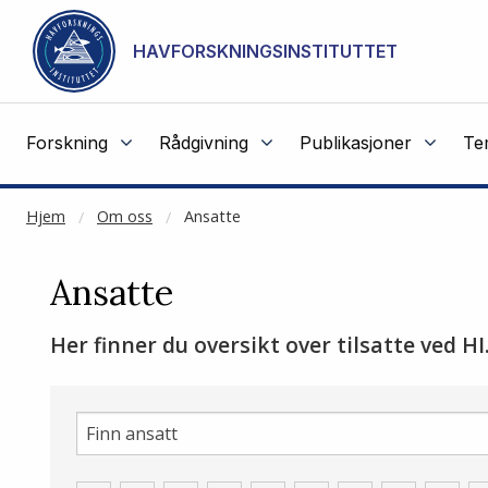
CACHED:
Gå til hovedinnhold
HAVFORSKNINGSINSTITUTTET
Forskning
Rådgivning
Publikasjoner
Te
Hjem
Om oss
Ansatte
Ansatte
Her finner du oversikt over tilsatte ved HI
site-
search-
for-