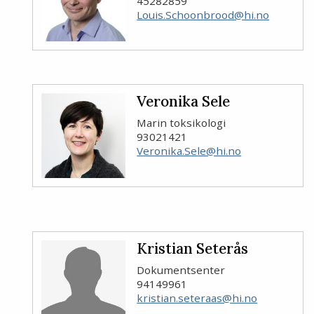
45282859
Louis.Schoonbrood@hi.no
Veronika Sele
Marin toksikologi
93021421
Veronika.Sele@hi.no
Kristian Seterås
Dokumentsenter
94149961
kristian.seteraas@hi.no