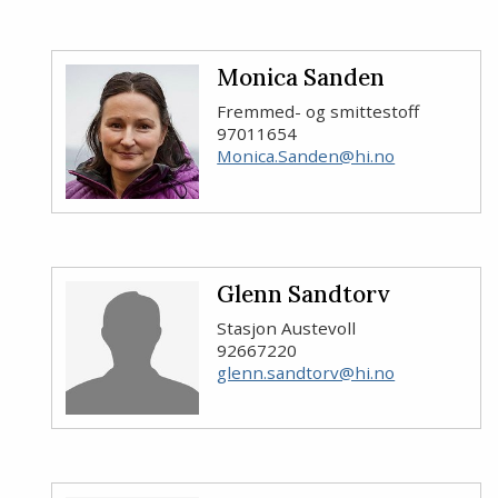
Monica Sanden
Fremmed- og smittestoff
97011654
Monica.Sanden@hi.no
Glenn Sandtorv
Stasjon Austevoll
92667220
glenn.sandtorv@hi.no